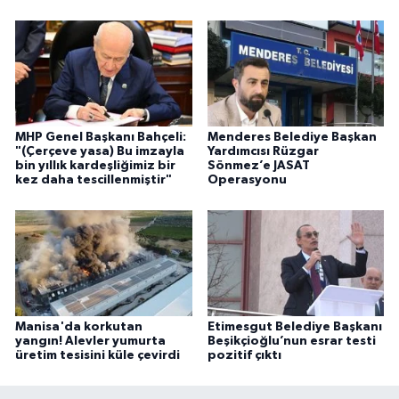
MHP Genel Başkanı Bahçeli:
Menderes Belediye Başkan
"(Çerçeve yasa) Bu imzayla
Yardımcısı Rüzgar
bin yıllık kardeşliğimiz bir
Sönmez’e JASAT
kez daha tescillenmiştir"
Operasyonu
Manisa'da korkutan
Etimesgut Belediye Başkanı
yangın! Alevler yumurta
Beşikçioğlu’nun esrar testi
üretim tesisini küle çevirdi
pozitif çıktı