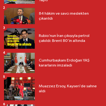
Yaptı
2
84 hâkim ve savcı meslekten
çıkarıldı
3
Rubio’nun İran çıkışıyla petrol
çakıldı: Brent 80’in altında
4
Cumhurbaşkanı Erdoğan YAŞ
kararlarını imzaladı
5
Muazzez Ersoy, Kayseri’de sahne
aldı
6