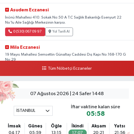
Asudem Eczanesi
İnönü Mahallesi 410. Sokak No:50 A T.C Sağlık Bakanlığı Esenyurt 22
No'lu Aile Sağlığı Merkezinin karşısı.
0 (530) 067 09 97
Yol Tarifi Al
Mila Eczanesi
19 Mayıs Mahallesi Şemsettin Günaltay Caddesi Dış Kapı No:168-170 G
No:29
Tüm Nöbetçi Eczaneler
0 (216) 514 23 73
Yol Tarifi Al
Kasımpaşa Eczanesi
Yahya Kahya Mahallesi Kasımpaşa Bostanı Sokak 18A Mutfak Ekipmanları
07 Ağustos 2026 | 24 Safer 1448
Satan Dükkanların Olduğu Caddede Denizbank'ın Karşısı, Albaraka'nın
Sokağında
İftar vaktine kalan süre
İSTANBUL
0 (212) 253 77 44
Yol Tarifi Al
05:58
İmsak
Güneş
Öğle
İkindi
Akşam
Yatsı
3.İstanbul Eczanesi
04:17
05:59
13:15
17:07
20:21
21:56