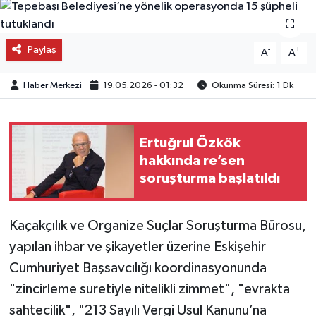
OTO DETAY
Paylaş
-
+
A
A
SAĞLIK
Haber Merkezi
19.05.2026 - 01:32
Okunma Süresi: 1 Dk
SON DAKİKA
SPOR
Ertuğrul Özkök
hakkında re’sen
FİNANS
soruşturma başlatıldı
Kaçakçılık ve Organize Suçlar Soruşturma Bürosu,
yapılan ihbar ve şikayetler üzerine Eskişehir
Cumhuriyet Başsavcılığı koordinasyonunda
"zincirleme suretiyle nitelikli zimmet", "evrakta
sahtecilik", "213 Sayılı Vergi Usul Kanunu’na