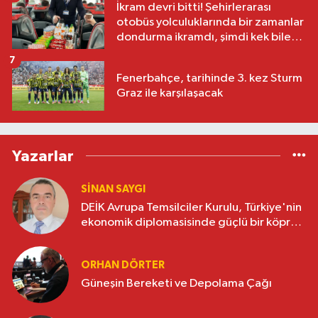
İkram devri bitti! Şehirlerarası
otobüs yolculuklarında bir zamanlar
dondurma ikramdı, şimdi kek bile
yok
7
Fenerbahçe, tarihinde 3. kez Sturm
Graz ile karşılaşacak
Yazarlar
SINAN SAYGI
DEİK Avrupa Temsilciler Kurulu, Türkiye'nin
ekonomik diplomasisinde güçlü bir köprü
oluşturuyor
ORHAN DÖRTER
Güneşin Bereketi ve Depolama Çağı