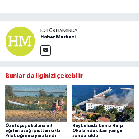
EDITÖR HAKKINDA
Haber Merkezi
Bunlar da ilginizi çekebilir
Özel uçuş okuluna ait
Heybeliada Deniz Harp
eğitim uçağı pistten çıktı:
Okulu’nda çıkan yangın
Pilot öğrenci yaralandı
söndürüldü