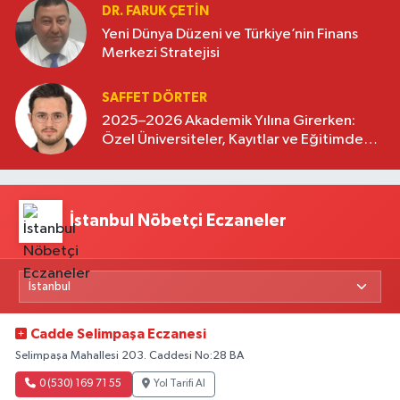
DR. FARUK ÇETİN
Yeni Dünya Düzeni ve Türkiye’nin Finans
Merkezi Stratejisi
SAFFET DÖRTER
2025–2026 Akademik Yılına Girerken:
Özel Üniversiteler, Kayıtlar ve Eğitimde
Yeni Beklentiler
İstanbul Nöbetçi Eczaneler
Cadde Selimpaşa Eczanesi
Selimpaşa Mahallesi 203. Caddesi No:28 BA
0 (530) 169 71 55
Yol Tarifi Al