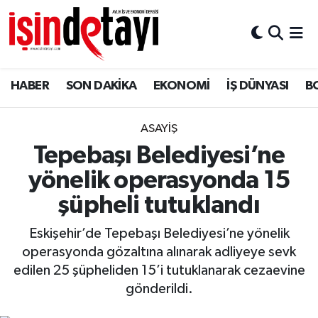
DÜNYA
Nöbetçi Eczaneler
HABER
SON DAKİKA
EKONOMİ
İŞ DÜNYASI
B
Eğitim
Hava Durumu
EKONOMİ
İstanbul Namaz Vakitleri
ASAYİŞ
Tepebaşı Belediyesi’ne
ENERJİ HABERİ
Trafik Durumu
yönelik operasyonda 15
GAYRİMENKUL
Süper Lig Puan Durumu ve Fikstür
şüpheli tutuklandı
Eskişehir’de Tepebaşı Belediyesi’ne yönelik
HABER
Tüm Manşetler
operasyonda gözaltına alınarak adliyeye sevk
edilen 25 şüpheliden 15’i tutuklanarak cezaevine
LOJİSTİK
Son Dakika Haberleri
gönderildi.
MAGAZİN
Haber Arşivi