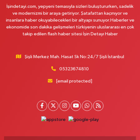
Üsküdar Çarşı Eczanesi
İşindetayi.com, yepyeni temasıyla sizleri buluştururken, sadelik
Mimar Sinan Mahallesi Otopark Arkası Sokak 16 B Aktif International
ve modernizmi bir araya getiriyor. Şatafattan kaçınıyor ve
Üsküdar Hastanesi yanı
insanlara haber okuyabilecekleri bir altyapı sunuyor.Haberler ve
0 (216) 310 59 23
Yol Tarifi Al
ekonomide son dakika gelişmeleri türkiyenin uluslararası en çok
takip edilen flash haber sitesi İşin Detayı Haber
Ürün Eczanesi
Hamidiye Mahallesi Şener Sokak No:28A Hamidiye Sağlık Ocağı (Aile
Sağlığı Merkezi) karşısı
Şişli Merkez Mah. Hasat Sk No:24/7 Şişli İstanbul
0 (216) 652 25 24
Yol Tarifi Al
05323674810
Ayda Eczanesi
[email protected]
Hamidiye Mahallesi Cendere Caddesi 85-6B KORDON İSTANBUL GÜZEL
BAHÇE SİTESİ ALTI
0 (212) 924 95 90
Yol Tarifi Al
Doğapark Eczanesi
Sahrayıcedit Mahallesi Halk Sokak 8 A-B
0 (216) 360 37 97
Yol Tarifi Al