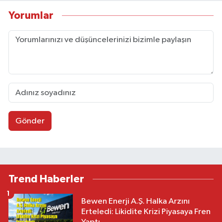
Yorumlar
Gönder
Trend Haberler
1
Bewen Enerji A.Ş. Halka Arzını
Erteledi: Likidite Krizi Piyasaya Fren