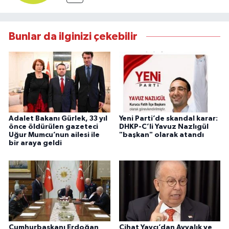
Bunlar da ilginizi çekebilir
Adalet Bakanı Gürlek, 33 yıl
Yeni Parti’de skandal karar:
önce öldürülen gazeteci
DHKP-C’li Yavuz Nazlıgül
Uğur Mumcu’nun ailesi ile
"başkan" olarak atandı
bir araya geldi
Cumhurbaşkanı Erdoğan
Cihat Yaycı’dan Ayvalık ve