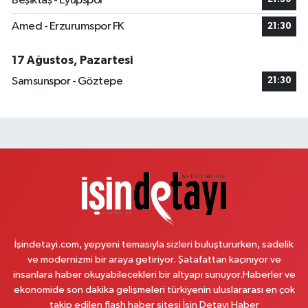
Beşiktaş - Eyüpspor
Arda Eczanesi
Amed - Erzurumspor FK
21:30
İnönü Mahallesi, Demokrasi Caddesi, Yeşiltepe Sokak No:6 A Sarıgazi
Sancaktepe İstanbul
17 Ağustos, Pazartesi
0 (216) 621 27 65
Yol Tarifi Al
Samsunspor - Göztepe
21:30
Pamuk Eczanesi
Yunus Emre Mahallesi, Veysel Karani Caddesi No:71 C Sancaktepe
İstanbul
0 (216) 484 00 08
Yol Tarifi Al
Nazan Eczanesi
Zübeyde Hanım Mahallesi, 1280.Sokak No:10 Sultangazi İstanbul
0 (212) 419 24 18
Yol Tarifi Al
İşindetayi.com, yepyeni temasıyla sizleri buluştururken, sadelik
ve modernizmi bir araya getiriyor. Şatafattan kaçınıyor ve
Pera Eczanesi
insanlara haber okuyabilecekleri bir altyapı sunuyor.Haberler ve
Mimar Sinan Mahallesi, Selçukhan Caddesi No:267 A Sultanbeyli İstanbul
ekonomide son dakika gelişmeleri türkiyenin uluslararası en çok
takip edilen flash haber sitesi İşin Detayı Haber
0 (216) 755 01 02
Yol Tarifi Al