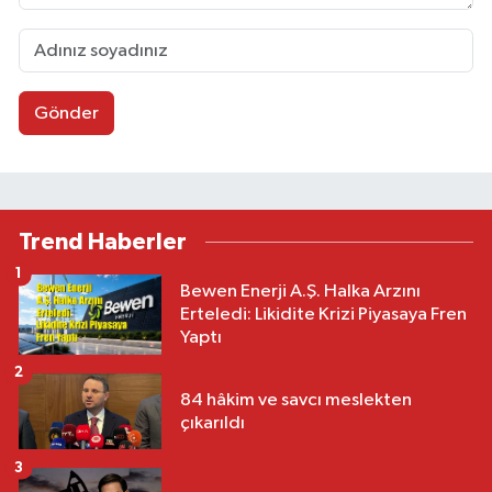
Gönder
Trend Haberler
1
Bewen Enerji A.Ş. Halka Arzını
Erteledi: Likidite Krizi Piyasaya Fren
Yaptı
2
84 hâkim ve savcı meslekten
çıkarıldı
3