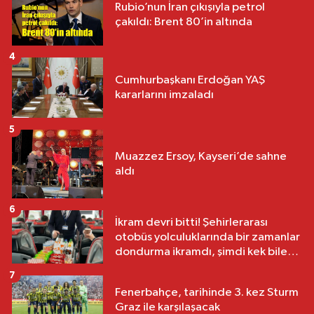
Rubio’nun İran çıkışıyla petrol
çakıldı: Brent 80’in altında
4
Cumhurbaşkanı Erdoğan YAŞ
kararlarını imzaladı
5
Muazzez Ersoy, Kayseri’de sahne
aldı
6
İkram devri bitti! Şehirlerarası
otobüs yolculuklarında bir zamanlar
dondurma ikramdı, şimdi kek bile
yok
7
Fenerbahçe, tarihinde 3. kez Sturm
Graz ile karşılaşacak