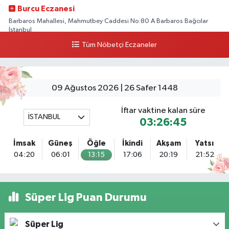
Burcu Eczanesi
Barbaros Mahallesi, Mahmutbey Caddesi No:80 A Barbaros Bağcılar
İstanbul
Tüm Nöbetçi Eczaneler
0 (212) 552 25 29
Yol Tarifi Al
Tuna Tillo Eczanesi
Akşemsettin Mahallesi, Akdeniz Caddesi No:12 A Fatih İstanbul
09 Ağustos 2026 | 26 Safer 1448
0 (212) 635 03 83
Yol Tarifi Al
İftar vaktine kalan süre
İSTANBUL
03:26:43
Tersane İstanbul Eczanesi
Camiikebir Mahallesi, Taşkızak Tersanesi Caddesi No:6 6B Kasımpaşa
İmsak
Güneş
Öğle
İkindi
Akşam
Yatsı
Beyoğlu İstanbul
04:20
06:01
13:15
17:06
20:19
21:52
0 (533) 395 65 65
Yol Tarifi Al
Nuh Eczanesi
Süper Lig Puan Durumu
Fetih Mahallesi, Hicazkar Sokak, Bağkur Sitesi No:10 1A Ataşehir İstanbul
0 (216) 324 46 96
Yol Tarifi Al
Süper Lig