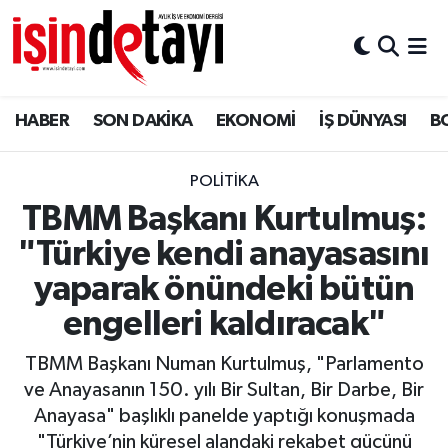
DÜNYA
Nöbetçi Eczaneler
HABER
SON DAKİKA
EKONOMİ
İŞ DÜNYASI
B
Eğitim
Hava Durumu
EKONOMİ
İstanbul Namaz Vakitleri
POLİTİKA
TBMM Başkanı Kurtulmuş:
ENERJİ HABERİ
Trafik Durumu
"Türkiye kendi anayasasını
GAYRİMENKUL
Süper Lig Puan Durumu ve Fikstür
yaparak önündeki bütün
engelleri kaldıracak"
HABER
Tüm Manşetler
TBMM Başkanı Numan Kurtulmuş, "Parlamento
LOJİSTİK
Son Dakika Haberleri
ve Anayasanın 150. yılı Bir Sultan, Bir Darbe, Bir
Anayasa" başlıklı panelde yaptığı konuşmada
MAGAZİN
Haber Arşivi
"Türkiye’nin küresel alandaki rekabet gücünü