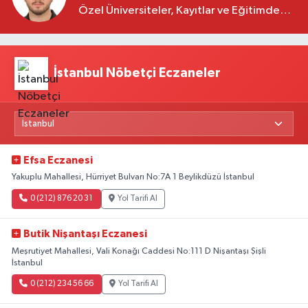
Özel Üniversiteler, Kayıtlar ve Eğitimde
Yeni Beklentiler
İstanbul Nöbetçi Eczaneler
Efsa Eczanesi
Yakuplu Mahallesi, Hürriyet Bulvarı No:7A 1 Beylikdüzü İstanbul
0 (212) 876 20 31
Yol Tarifi Al
Butik Nişantaşı Eczanesi
Meşrutiyet Mahallesi, Vali Konağı Caddesi No:111 D Nişantaşı Şişli
İstanbul
0 (212) 234 56 66
Yol Tarifi Al