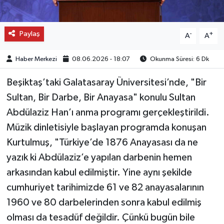
Paylaş
-
+
A
A
Haber Merkezi
08.06.2026 - 18:07
Okunma Süresi: 6 Dk
Beşiktaş’taki Galatasaray Üniversitesi’nde, "Bir
Sultan, Bir Darbe, Bir Anayasa" konulu Sultan
Abdülaziz Han’ı anma programı gerçekleştirildi.
Müzik dinletisiyle başlayan programda konuşan
Kurtulmuş, "Türkiye’de 1876 Anayasası da ne
yazık ki Abdülaziz’e yapılan darbenin hemen
arkasından kabul edilmiştir. Yine aynı şekilde
cumhuriyet tarihimizde 61 ve 82 anayasalarının
1960 ve 80 darbelerinden sonra kabul edilmiş
olması da tesadüf değildir. Çünkü bugün bile