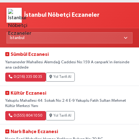
İstanbul Nöbetçi Eczaneler
Sümbül Eczanesi
Yamanevler Mahallesi Alemdağ Caddesi No:159 A canpark'ın ilerisinde
ana caddede
0 (216) 335 00 35
Yol Tarifi Al
Kültür Eczanesi
Yakuplu Mahallesi 44. Sokak No:2 4 E-9 Yakuplu Fatih Sultan Mehmet
Kültür Merkezi Yanı
0 (555) 804 10 50
Yol Tarifi Al
Narlı Bahçe Eczanesi