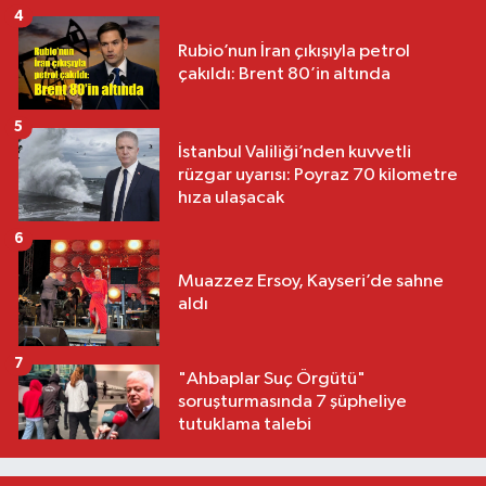
4
Rubio’nun İran çıkışıyla petrol
çakıldı: Brent 80’in altında
5
İstanbul Valiliği’nden kuvvetli
rüzgar uyarısı: Poyraz 70 kilometre
hıza ulaşacak
6
Muazzez Ersoy, Kayseri’de sahne
aldı
7
"Ahbaplar Suç Örgütü"
soruşturmasında 7 şüpheliye
tutuklama talebi