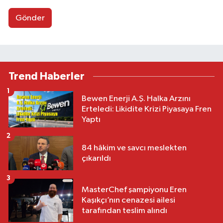
Gönder
Trend Haberler
1
Bewen Enerji A.Ş. Halka Arzını
Erteledi: Likidite Krizi Piyasaya Fren
Yaptı
2
84 hâkim ve savcı meslekten
çıkarıldı
3
MasterChef şampiyonu Eren
Kaşıkçı’nın cenazesi ailesi
tarafından teslim alındı