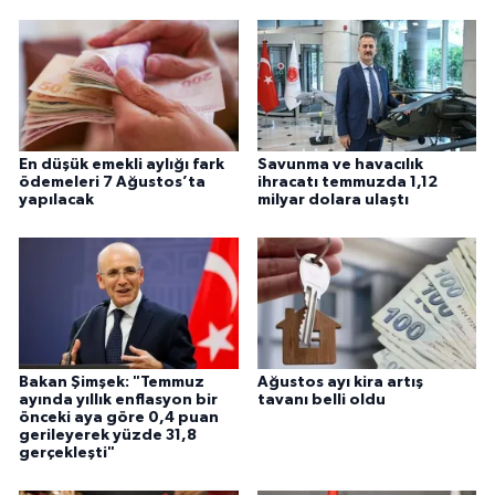
En düşük emekli aylığı fark
Savunma ve havacılık
ödemeleri 7 Ağustos’ta
ihracatı temmuzda 1,12
yapılacak
milyar dolara ulaştı
Bakan Şimşek: "Temmuz
Ağustos ayı kira artış
ayında yıllık enflasyon bir
tavanı belli oldu
önceki aya göre 0,4 puan
gerileyerek yüzde 31,8
gerçekleşti"