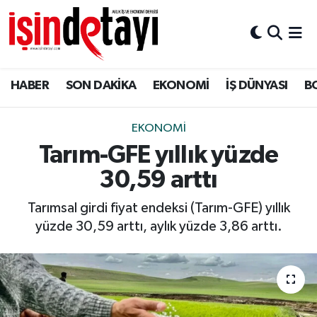
DÜNYA
Nöbetçi Eczaneler
HABER
SON DAKİKA
EKONOMİ
İŞ DÜNYASI
B
Eğitim
Hava Durumu
EKONOMİ
İstanbul Namaz Vakitleri
EKONOMİ
Tarım-GFE yıllık yüzde
ENERJİ HABERİ
Trafik Durumu
30,59 arttı
GAYRİMENKUL
Süper Lig Puan Durumu ve Fikstür
Tarımsal girdi fiyat endeksi (Tarım-GFE) yıllık
yüzde 30,59 arttı, aylık yüzde 3,86 arttı.
HABER
Tüm Manşetler
LOJİSTİK
Son Dakika Haberleri
MAGAZİN
Haber Arşivi