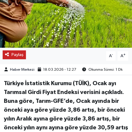
OTO DETAY
SAĞLIK
SON DAKİKA
Paylaş
-
+
SPOR
A
A
Haber Merkezi
18.03.2026 - 12:27
Okunma Süresi: 1 Dk
FİNANS
Türkiye İstatistik Kurumu (TÜİK), Ocak ayı
Tarımsal Girdi Fiyat Endeksi verisini açıkladı.
Buna göre, Tarım-GFE’de, Ocak ayında bir
önceki aya göre yüzde 3,86 artış, bir önceki
yılın Aralık ayına göre yüzde 3,86 artış, bir
önceki yılın aynı ayına göre yüzde 30,59 artış