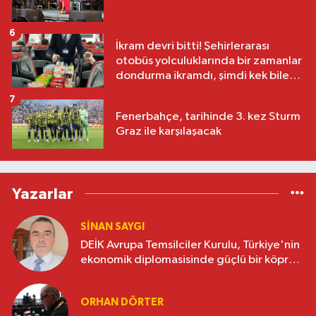
6
İkram devri bitti! Şehirlerarası
otobüs yolculuklarında bir zamanlar
dondurma ikramdı, şimdi kek bile
yok
7
Fenerbahçe, tarihinde 3. kez Sturm
Graz ile karşılaşacak
Yazarlar
SINAN SAYGI
DEİK Avrupa Temsilciler Kurulu, Türkiye'nin
ekonomik diplomasisinde güçlü bir köprü
oluşturuyor
ORHAN DÖRTER