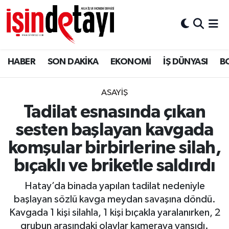
DÜNYA
Nöbetçi Eczaneler
HABER
SON DAKİKA
EKONOMİ
İŞ DÜNYASI
B
Eğitim
Hava Durumu
EKONOMİ
İstanbul Namaz Vakitleri
ASAYİŞ
Tadilat esnasında çıkan
ENERJİ HABERİ
Trafik Durumu
sesten başlayan kavgada
GAYRİMENKUL
Süper Lig Puan Durumu ve Fikstür
komşular birbirlerine silah,
bıçaklı ve briketle saldırdı
HABER
Tüm Manşetler
Hatay’da binada yapılan tadilat nedeniyle
LOJİSTİK
Son Dakika Haberleri
başlayan sözlü kavga meydan savaşına döndü.
Kavgada 1 kişi silahla, 1 kişi bıçakla yaralanırken, 2
MAGAZİN
Haber Arşivi
grubun arasındaki olaylar kameraya yansıdı.