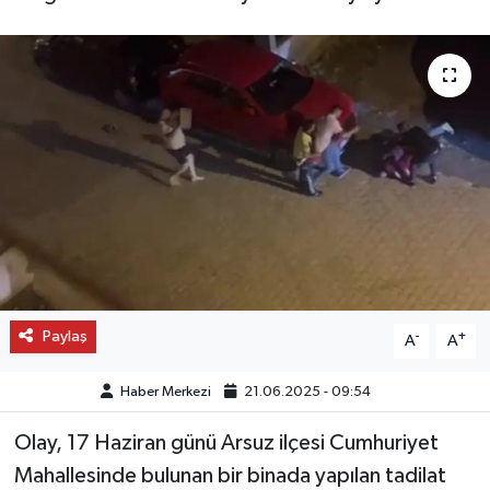
OTO DETAY
SAĞLIK
SON DAKİKA
SPOR
FİNANS
Paylaş
-
+
A
A
Haber Merkezi
21.06.2025 - 09:54
Olay, 17 Haziran günü Arsuz ilçesi Cumhuriyet
Mahallesinde bulunan bir binada yapılan tadilat