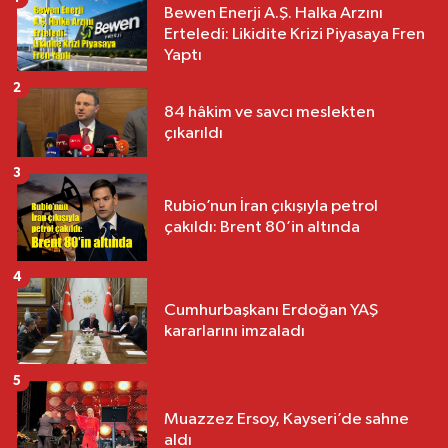
Bewen Enerji A.Ş. Halka Arzını
Erteledi: Likidite Krizi Piyasaya Fren
Yaptı
2
84 hâkim ve savcı meslekten
çıkarıldı
3
Rubio’nun İran çıkışıyla petrol
çakıldı: Brent 80’in altında
4
Cumhurbaşkanı Erdoğan YAŞ
kararlarını imzaladı
5
Muazzez Ersoy, Kayseri’de sahne
aldı