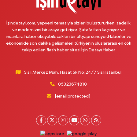
Çemberlitaş Eczanesi
Binbirdirek Mahallesi Peykane Caddesi 25 A
İşindetayi.com, yepyeni temasıyla sizleri buluştururken, sadelik
0 (212) 590 90 09
Yol Tarifi Al
ve modernizmi bir araya getiriyor. Şatafattan kaçınıyor ve
insanlara haber okuyabilecekleri bir altyapı sunuyor.Haberler ve
Naciye Eczanesi
ekonomide son dakika gelişmeleri türkiyenin uluslararası en çok
Esentepe Mahallesi 2388. Sokak 8 A 38 NOLU ASM YANI - ESENTEPE
takip edilen flash haber sitesi İşin Detayı Haber
MERKEZ CAMİNİN ORDAKİ GÜVEN KASABIN KARŞI SOKAĞINDA
0 (552) 156 57 58
Yol Tarifi Al
Şişli Merkez Mah. Hasat Sk No:24/7 Şişli İstanbul
Tozkoparan Eczanesi
05323674810
Mehmet Nesih Özmen Mahallesi Zeki Sokak No:28 A MEVLANA FIRININ
YAN DÜKKANI
[email protected]
0 (212) 481 73 25
Yol Tarifi Al
Burak Eczanesi
Cevizlik Mahallesi Kırmızı Şebboy Sokak 15 A UZMANLAR TIP MERKEZİ
YANI DERSHANELER SOKAĞI İSTANBUL CADDESİ AÇIK OTOPARKIN
SOKAĞI