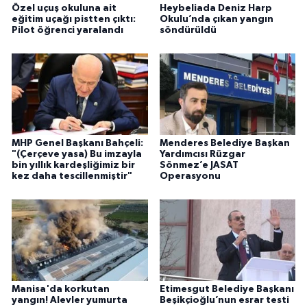
Özel uçuş okuluna ait
Heybeliada Deniz Harp
eğitim uçağı pistten çıktı:
Okulu’nda çıkan yangın
Pilot öğrenci yaralandı
söndürüldü
MHP Genel Başkanı Bahçeli:
Menderes Belediye Başkan
"(Çerçeve yasa) Bu imzayla
Yardımcısı Rüzgar
bin yıllık kardeşliğimiz bir
Sönmez’e JASAT
kez daha tescillenmiştir"
Operasyonu
Manisa'da korkutan
Etimesgut Belediye Başkanı
yangın! Alevler yumurta
Beşikçioğlu’nun esrar testi