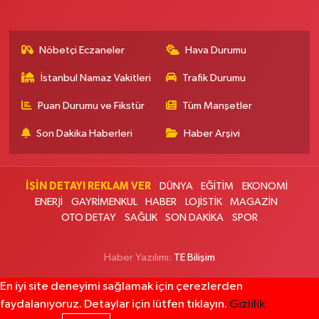
0 (212) 583 28 03
Yol Tarifi Al
Nöbetçi Eczaneler
Hava Durumu
Nida Eczanesi
İsmetpaşa Mahallesi 83. Sokak 52 B Piri Reis Sağlık Ocağı yanı, KAPALI
İstanbul Namaz Vakitleri
Trafik Durumu
PAZAR PAZARI YANI
0 (212) 924 49 68
Yol Tarifi Al
Puan Durumu ve Fikstür
Tüm Manşetler
Son Dakika Haberleri
Haber Arşivi
Lotus Eczanesi
İnönü Mahallesi Halkalı Caddesi 206E AVRUPA KONUTLARI ATAKENT 4
SİTESİ ALTI
İŞİN DETAYI REKLAM VER
DÜNYA
EĞİTİM
EKONOMİ
0 (212) 999 94 72
Yol Tarifi Al
ENERJİ
GAYRİMENKUL
HABER
LOJİSTİK
MAGAZİN
OTO DETAY
SAĞLIK
SON DAKİKA
SPOR
Erbay Eczanesi
Göktürk Merkez Mahallesi Hacı Ahmet Caddesi 1 B
Haber Yazılımı:
TE Bilişim
0 (212) 322 35 00
Yol Tarifi Al
En iyi site deneyimi sağlamak için çerezlerden
faydalanıyoruz. Detaylar için lütfen tıklayın.
Gizlilik
Ali Emre Eczanesi