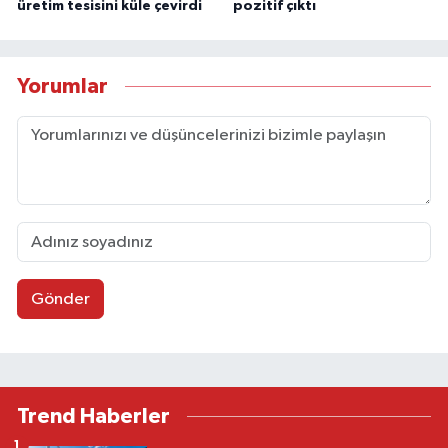
üretim tesisini küle çevirdi
pozitif çıktı
Yorumlar
Gönder
Trend Haberler
1