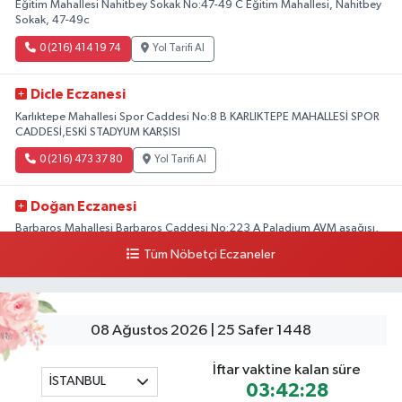
Eğitim Mahallesi Nahitbey Sokak No:47-49 C Eğitim Mahallesi, Nahitbey
Sokak, 47-49c
0 (216) 414 19 74
Yol Tarifi Al
Dicle Eczanesi
Karlıktepe Mahallesi Spor Caddesi No:8 B KARLIKTEPE MAHALLESİ SPOR
CADDESİ,ESKİ STADYUM KARŞISI
0 (216) 473 37 80
Yol Tarifi Al
Doğan Eczanesi
Barbaros Mahallesi Barbaros Caddesi No:223 A Paladium AVM aşağısı,
Mersinli Ciğerci Apo ve 32. Noter arası
Tüm Nöbetçi Eczaneler
0 (216) 315 64 48
Yol Tarifi Al
Mali Eczanesi
08 Ağustos 2026 | 25 Safer 1448
Merkez Mahallesi Tüloğlu Sokak No:4 A REŞİTPAŞACADDESİ QNB BANK
SOKAĞI REŞİTPAŞA DENİZKÖŞKLER SAĞLIK OCAĞI KARŞISI
İftar vaktine kalan süre
İSTANBUL
0 (532) 711 72 17
Yol Tarifi Al
03:42:28