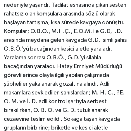
nedeniyle yaşandı. Tadilat esnasında çıkan sesten
rahatsız olan komşulara arasında sözlü olarak
başlayan tartışma, kısa sürede kavgaya dönüştü.
Komşular; O.B.Ö., M.H.Ç., E.O.M. ile G.D, İ.D.
arasında meydana gelen kavgada G.D. isimli şahıs
O.B.Ö.’yü bacağından kesici aletle yaraladı.
Yaralama sonrası O.B.Ö., G.D.’yi silahla
bacağından yaraladı. Hatay Emniyet Müdürlüğü
görevlilerince olayla ilgili yapılan çalışmada
şüpheliler yakalanarak gözaltına alındı. Adli
makamlara sevk edilen şahıslardan; M. H. Ç., ?E.
O. M. ve İ. D. adli kontrol şartıyla serbest
bırakılırken, O. B. Ö. ve G. D. tutuklanarak
cezaevine teslim edildi. Sokağa taşan kavgada
grupların birbirine; briketle ve kesici aletle