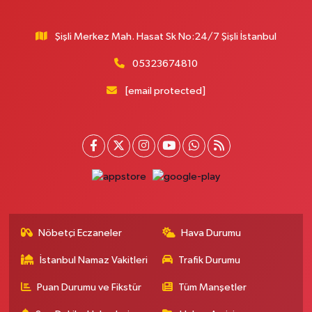
Egemen Eczanesi
Şişli Merkez Mah. Hasat Sk No:24/7 Şişli İstanbul
Çobançeşme Mahallesi Dr. Sadık Ahmet Sokak 23 A Çobançeşme Aile
Sağlığı Merkezi karşısı- Fatih caddesi fırın durağının yan sokağı
05323674810
0 (212) 552 79 66
Yol Tarifi Al
[email protected]
Mevsim Eczanesi
Kanarya Mahallesi Bülbül Sokak 12 A Kanarya Bilgi Evi, Kanarya Muhtarlığı
ve Küçükçekmece 18 Nolu ASM karşısı
0 (212) 741 33 73
Yol Tarifi Al
Kerem Eczanesi
Şişli Merkez Mahallesi Abidei Hürriyet Caddesi 134 B Marriott Otelin
solunda, Carrefoursa marketin yanı
Nöbetçi Eczaneler
Hava Durumu
0 (212) 232 35 80
Yol Tarifi Al
İstanbul Namaz Vakitleri
Trafik Durumu
Zeynep Şifa Eczanesi
Puan Durumu ve Fikstür
Tüm Manşetler
Barbaros Mahallesi 214. Sokak 1 D A Hastanesi Karşısı, Parkın Önü