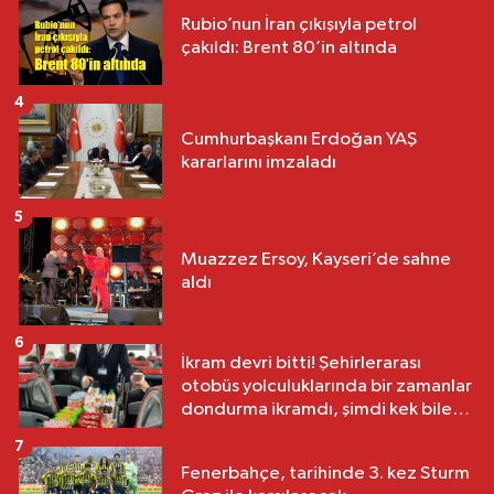
Rubio’nun İran çıkışıyla petrol
çakıldı: Brent 80’in altında
4
Cumhurbaşkanı Erdoğan YAŞ
kararlarını imzaladı
5
Muazzez Ersoy, Kayseri’de sahne
aldı
6
İkram devri bitti! Şehirlerarası
otobüs yolculuklarında bir zamanlar
dondurma ikramdı, şimdi kek bile
yok
7
Fenerbahçe, tarihinde 3. kez Sturm