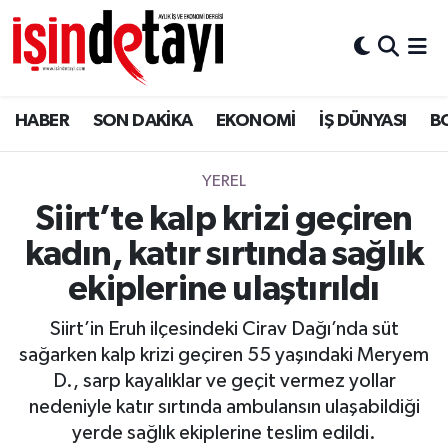
DÜNYA
Nöbetçi Eczaneler
HABER
SON DAKİKA
EKONOMİ
İŞ DÜNYASI
B
Eğitim
Hava Durumu
EKONOMİ
İstanbul Namaz Vakitleri
YEREL
Siirt’te kalp krizi geçiren
ENERJİ HABERİ
Trafik Durumu
kadın, katır sırtında sağlık
GAYRİMENKUL
Süper Lig Puan Durumu ve Fikstür
ekiplerine ulaştırıldı
Siirt’in Eruh ilçesindeki Cirav Dağı’nda süt
HABER
Tüm Manşetler
sağarken kalp krizi geçiren 55 yaşındaki Meryem
D., sarp kayalıklar ve geçit vermez yollar
LOJİSTİK
Son Dakika Haberleri
nedeniyle katır sırtında ambulansın ulaşabildiği
yerde sağlık ekiplerine teslim edildi.
MAGAZİN
Haber Arşivi