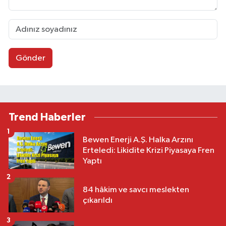
Gönder
Trend Haberler
1
Bewen Enerji A.Ş. Halka Arzını
Erteledi: Likidite Krizi Piyasaya Fren
Yaptı
2
84 hâkim ve savcı meslekten
çıkarıldı
3