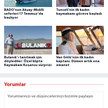
BADO’nun Akçay-Midilli
Tunceli’nin ilk kadın
seferleri 17 Temmuz’da
kaymakamı göreve başladı
başlıyor
Bulanık’ı tanıtmak için
Van Gölü’nün ilk kadın
döylediler: Özel klipte
kaptanı: Dümen artık ona
Kaymakam Koşansu sürprizi
emanet
Yorumlar