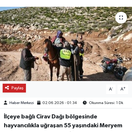
OTO DETAY
SAĞLIK
SON DAKİKA
SPOR
FİNANS
Paylaş
-
+
A
A
Haber Merkezi
02.06.2026 - 01:34
Okunma Süresi: 1 Dk
İlçeye bağlı Cirav Dağı bölgesinde
hayvancılıkla uğraşan 55 yaşındaki Meryem