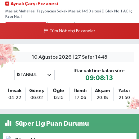
Aynalı Çarşı Eczanesi
Maslak Mahallesi Taşyoncası Sokak Maslak 1453 sitesi D Blok No:1 AC İç
Kapı No:1
0 (212) 803 90 90
Yol Tarifi Al
Tüm Nöbetçi Eczaneler
Ekinoba Eczanesi
Ekinoba Mahallesi Hürriyet Caddesi No:64 3B Ekinoba File Market Yanı
10 Ağustos 2026 | 27 Safer 1448
0 (212) 823 05 30
Yol Tarifi Al
İftar vaktine kalan süre
İSTANBUL
Ezgi Eczanesi
09:08:13
Petroliş Mahallesi Üsküdar Caddesi 53 C VENİ VİDİ GÖZ HASTANESİ
KARŞISI
İmsak
Güneş
Öğle
İkindi
Akşam
Yatsı
04:22
06:02
13:15
17:06
20:18
21:50
0 (216) 755 85 88
Yol Tarifi Al
Bayraktar Eczanesi
Kemalpaşa Mahallesi Atatürk Bulvarı No:32 B
Süper Lig Puan Durumu
0 (531) 832 05 58
Yol Tarifi Al