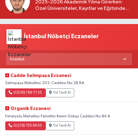
2025–2026 Akademik Yılına Girerken:
Özel Üniversiteler, Kayıtlar ve Eğitimde
Yeni Beklentiler
İstanbul Nöbetçi Eczaneler
Cadde Selimpaşa Eczanesi
Selimpaşa Mahallesi 203. Caddesi No:28 BA
0 (530) 169 71 55
Yol Tarifi Al
Organik Eczanesi
Feneryolu Mahallesi Fahrettin Kerim Gökay Caddesi No:84 A
0 (216) 755 60 55
Yol Tarifi Al