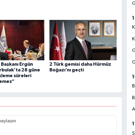
G
1
K
K
c
K
G
G
i Başkanı Ergün
2 Türk gemisi daha Hürmüz
Y
ürbulak’ta 28 güne
Boğazı’nı geçti
K
kleme süreleri
1
ı
lemez"
B
B
A
A
N
K
1
S