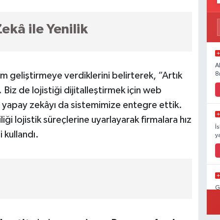
ekâ ile Yenilik
A
8
ım geliştirmeye verdiklerini belirterek, “Artık
 Biz de lojistiği dijitalleştirmek için web
e yapay zekâyı da sistemimize entegre ettik.
ği lojistik süreçlerine uyarlayarak firmalara hız
İ
i kullandı.
y
G