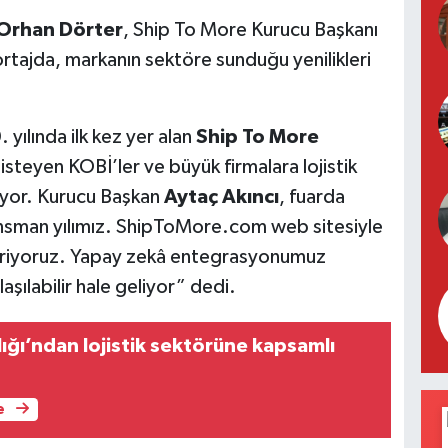
Orhan Dörter
, Ship To More Kurucu Başkanı
ortajda, markanın sektöre sunduğu yenilikleri
yılında ilk kez yer alan
Ship To More
steyen KOBİ’ler ve büyük firmalara lojistik
uyor. Kurucu Başkan
Aytaç Akıncı
, fuarda
ansman yılımız. ShipToMore.com web sitesiyle
leştiriyoruz. Yapay zekâ entegrasyonumuz
laşılabilir hale geliyor” dedi.
ığı’ndan lojistik sektörüne kapsamlı
e