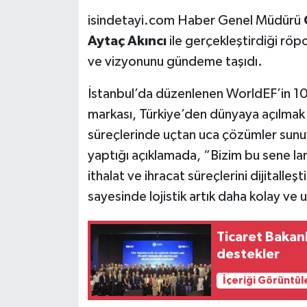
isindetayi.com Haber Genel Müdürü
Aytaç Akıncı
ile gerçekleştirdiği röp
ve vizyonunu gündeme taşıdı.
İstanbul’da düzenlenen WorldEF’in 10. 
markası, Türkiye’den dünyaya açılmak i
süreçlerinde uçtan uca çözümler sun
yaptığı açıklamada, “Bizim bu sene l
ithalat ve ihracat süreçlerini dijital
sayesinde lojistik artık daha kolay ve u
Ticaret Bakanl
destekler
İçeriği Görüntül