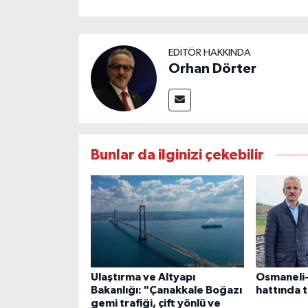
EDITÖR HAKKINDA
Orhan Dörter
Bunlar da ilginizi çekebilir
Ulaştırma ve Altyapı
Osmaneli-B
Bakanlığı: "Çanakkale Boğazı
hattında t
gemi trafiği, çift yönlü ve