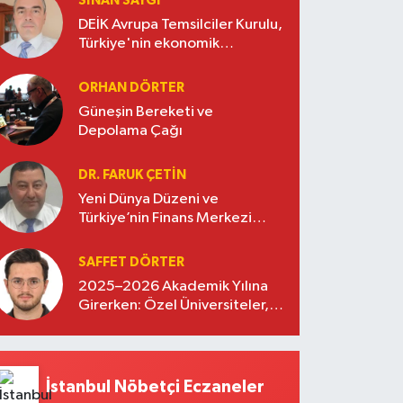
SINAN SAYGI
DEİK Avrupa Temsilciler Kurulu,
Türkiye'nin ekonomik
diplomasisinde güçlü bir köprü
oluşturuyor
ORHAN DÖRTER
Güneşin Bereketi ve
Depolama Çağı
DR. FARUK ÇETİN
Yeni Dünya Düzeni ve
Türkiye’nin Finans Merkezi
Stratejisi
SAFFET DÖRTER
2025–2026 Akademik Yılına
Girerken: Özel Üniversiteler,
Kayıtlar ve Eğitimde Yeni
Beklentiler
İstanbul Nöbetçi Eczaneler