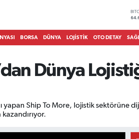
BIT
64.
DO
47,
EU
55,
ÜNYASI
BORSA
DÜNYA
LOJİSTİK
OTO DETAY
SAĞ
STE
64,
GRA
651
dan Dünya Lojistiğ
BİS
13.
yapan Ship To More, lojistik sektörüne di
n kazandırıyor.