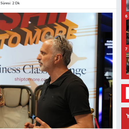
üresi: 2 Dk
6
7