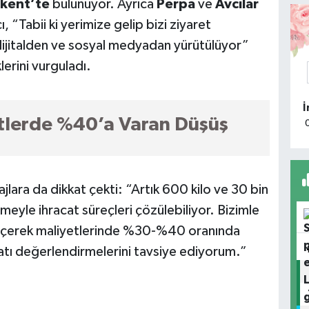
kent’te
bulunuyor. Ayrıca
Perpa
ve
Avcılar
, “Tabii ki yerimize gelip bizi ziyaret
K
ı dijitalden ve sosyal medyadan yürütülüyor”
lerini vurguladı.
A
k
etlerde %40’a Varan Düşüş
T
Ç
ajlara da dikkat çekti: “Artık 600 kilo ve 30 bin
meyle ihracat süreçleri çözülebiliyor. Bizimle
H
O
a geçerek maliyetlerinde %30-%40 oranında
satı değerlendirmelerini tavsiye ediyorum.”
A