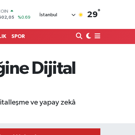
COIN
602,05
%0.69
°
29
İstanbul
LAR
6006
%0.06
RO
0250
%0.02
LIK
SPOR
RLİN
2398
%0.2
M ALTIN
3.94
%0.32
ine Dijital
T100
768
%48
jitalleşme ve yapay zekâ