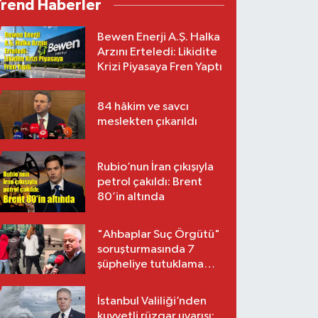
Trend Haberler
Bewen Enerji A.Ş. Halka
Arzını Erteledi: Likidite
Krizi Piyasaya Fren Yaptı
84 hâkim ve savcı
meslekten çıkarıldı
Rubio’nun İran çıkışıyla
petrol çakıldı: Brent
80’in altında
"Ahbaplar Suç Örgütü"
soruşturmasında 7
şüpheliye tutuklama
talebi
İstanbul Valiliği’nden
kuvvetli rüzgar uyarısı: