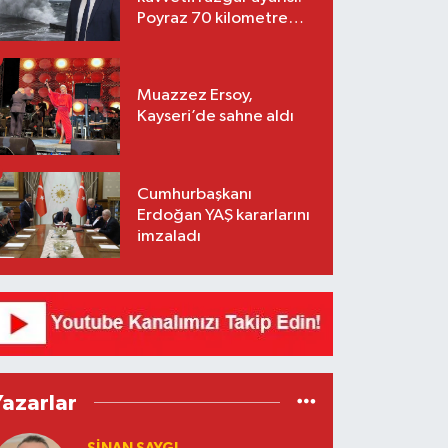
Poyraz 70 kilometre
hıza ulaşacak
Muazzez Ersoy,
Kayseri’de sahne aldı
Cumhurbaşkanı
Erdoğan YAŞ kararlarını
imzaladı
Yazarlar