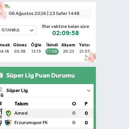
Sacide Eczanesi
arlıktepe Mahallesi Soğanlık Caddesi No:34 A
06 Ağustos 2026 | 23 Safer 1448
0 (216) 504 24 53
Yol Tarifi Al
İftar vaktine kalan süre
İSTANBUL
02:09:56
Bulvar Eczanesi
hmet Yesevi Mahallesi Abbas Medeni Sokak 17 A Çiftlik
İmsak
Güneş
Öğle
İkindi
Akşam
Yatsı
öprüsünü geçtikten sonra Harman Mobilya arkası,
04:16
05:58
13:15
17:08
20:23
21:57
ulumba mevki, ECZANELER BÖLGESİ (GÜNEŞ, BULVAR,
İĞDEM, DEVA ECZANELERİ) eski gazi sağlık o
0 (216) 208 59 51
Yol Tarifi Al
Süper Lig Puan Durumu
Halıcıoğlu Eczanesi
alıcıoğlu Mahallesi Tunç Sokak 1 A Çıksalın,Alev
Süper Lig
fluoğlu Semt Konağı yanı
0 (212) 369 45 49
Yol Tarifi Al
#
Takım
O
P
1
Amed
0
0
Anka Eczanesi
2
Erzurumspor FK
0
0
cıbadem Mahallesi Acıbadem Caddesi 76 A İŞ BANKASI