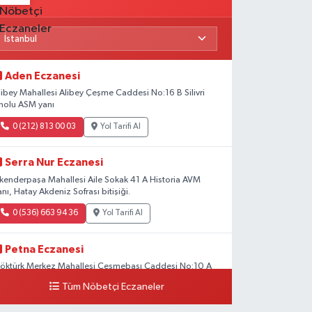
Aden Eczanesi
libey Mahallesi Alibey Çeşme Caddesi No:16 B Silivri
nolu ASM yanı
0 (212) 813 00 03
Yol Tarifi Al
Serra Nur Eczanesi
skenderpaşa Mahallesi Aile Sokak 41 A Historia AVM
anı, Hatay Akdeniz Sofrası bitişiği.
0 (536) 663 94 36
Yol Tarifi Al
Petna Eczanesi
öktürk Merkez Mahallesi Çeşmebaşı Caddesi No:10 A
Tüm Nöbetçi Eczaneler
0 (212) 360 18 23
Yol Tarifi Al