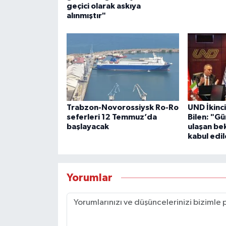
geçici olarak askıya
alınmıştır"
Trabzon-Novorossiysk Ro-Ro
UND İkinc
seferleri 12 Temmuz’da
Bilen: "G
başlayacak
ulaşan be
kabul edi
Yorumlar