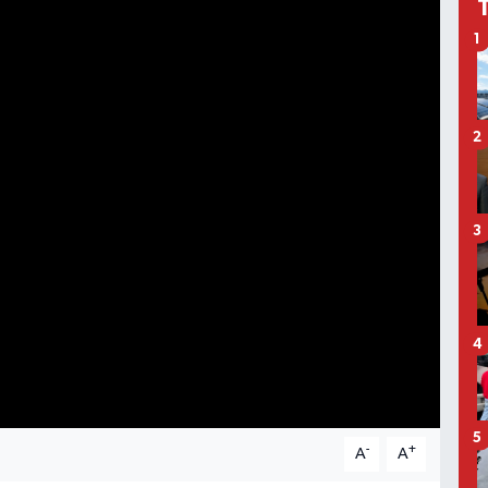
1
2
3
4
5
-
+
A
A