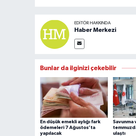
EDITÖR HAKKINDA
Haber Merkezi
Bunlar da ilginizi çekebilir
En düşük emekli aylığı fark
Savunma ve
ödemeleri 7 Ağustos’ta
temmuzda 
yapılacak
ulaştı