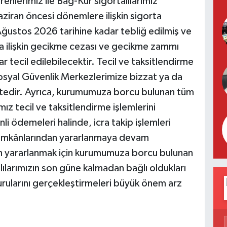
renlerimiz ile Bağ-Kur sigortalılarımız
ziran öncesi dönemlere ilişkin sigorta
31 Ağustos 2026 tarihine kadar tebliğ edilmiş ve
ara ilişkin gecikme cezası ve gecikme zammı
dar tecil edilebilecektir. Tecil ve taksitlendirme
osyal Güvenlik Merkezlerimize bizzat ya da
tedir. Ayrıca, kurumumuza borcu bulunan tüm
mız tecil ve taksitlendirme işlemlerini
li ödemeleri halinde, icra takip işlemleri
k imkânlarından yararlanmaya devam
dan yararlanmak için kurumumuza borcu bulunan
ılarımızın son güne kalmadan bağlı oldukları
rularını gerçekleştirmeleri büyük önem arz