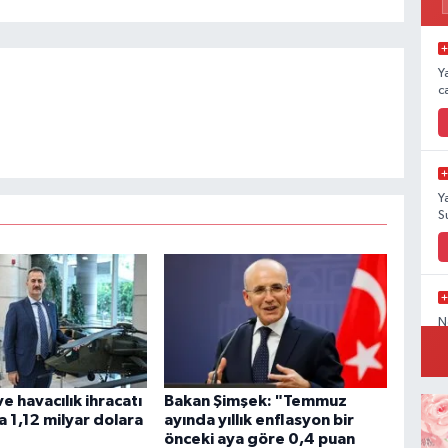
Y
c
Y
S
N
 havacılık ihracatı
Bakan Şimşek: "Temmuz
1,12 milyar dolara
ayında yıllık enflasyon bir
E
önceki aya göre 0,4 puan