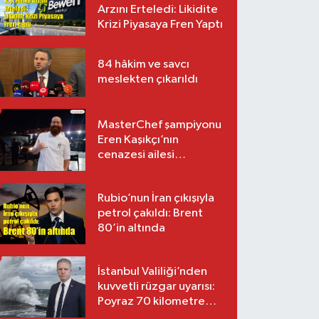
Arzını Erteledi: Likidite
Krizi Piyasaya Fren Yaptı
84 hâkim ve savcı
meslekten çıkarıldı
MasterChef şampiyonu
Eren Kaşıkçı’nın
cenazesi ailesi
tarafından teslim alındı
Rubio’nun İran çıkışıyla
petrol çakıldı: Brent
80’in altında
İstanbul Valiliği’nden
kuvvetli rüzgar uyarısı:
Poyraz 70 kilometre
hıza ulaşacak