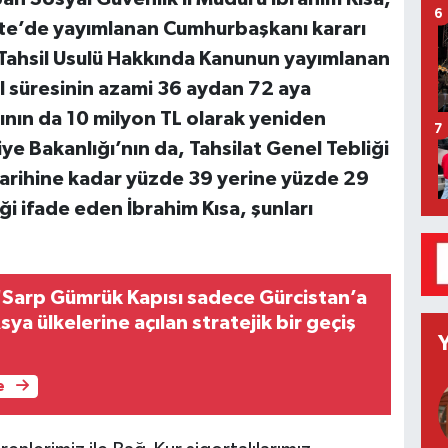
6
ete’de yayımlanan Cumhurbaşkanı kararı
n Tahsil Usulü Hakkında Kanunun yayımlanan
l süresinin azami 36 aydan 72 aya
arının da 10 milyon TL olarak yeniden
7
iye Bakanlığı’nın da, Tahsilat Genel Tebliği
 tarihine kadar yüzde 39 yerine yüzde 29
ği ifade eden İbrahim Kısa, şunları
"Sarp Gümrük Kapısı sadece Gürcistan’a
sya ülkelerine açılan stratejik bir geçiş
e