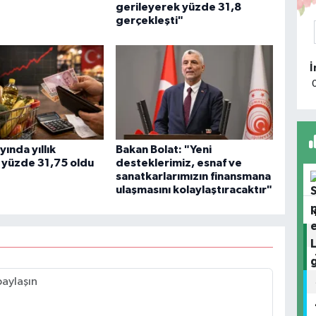
gerileyerek yüzde 31,8
gerçekleşti"
M
M
K
ında yıllık
Bakan Bolat: "Yeni
 yüzde 31,75 oldu
desteklerimiz, esnaf ve
M
sanatkarlarımızın finansmana
T
k
ulaşmasını kolaylaştıracaktır"
m
S
P