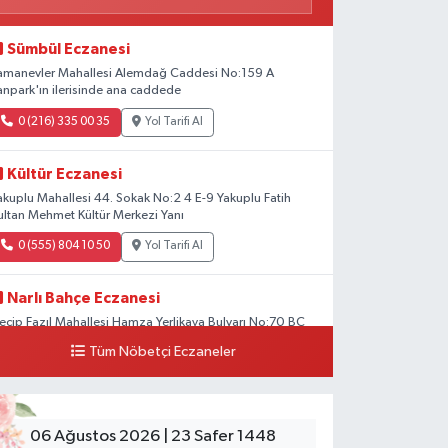
Sümbül Eczanesi
amanevler Mahallesi Alemdağ Caddesi No:159 A
anpark'ın ilerisinde ana caddede
0 (216) 335 00 35
Yol Tarifi Al
Kültür Eczanesi
akuplu Mahallesi 44. Sokak No:2 4 E-9 Yakuplu Fatih
ultan Mehmet Kültür Merkezi Yanı
0 (555) 804 10 50
Yol Tarifi Al
Narlı Bahçe Eczanesi
ecip Fazıl Mahallesi Hamza Yerlikaya Bulvarı No:70 BC
Tüm Nöbetçi Eczaneler
0 (216) 784 50 77
Yol Tarifi Al
Erenköy Rüzgar Eczanesi
renköy Mahallesi Kantarcırıza Sokak No:23 B
06 Ağustos 2026 | 23 Safer 1448