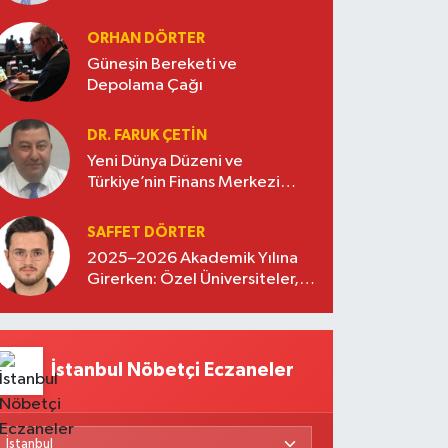
diplomasisinde güçlü bir köprü
oluşturuyor
ORHAN DÖRTER
Güneşin Bereketi ve
Depolama Çağı
DR. FARUK ÇETİN
Yeni Dünya Düzeni ve
Türkiye’nin Finans Merkezi
Stratejisi
SAFFET DÖRTER
2025–2026 Akademik Yılına
Girerken: Özel Üniversiteler,
Kayıtlar ve Eğitimde Yeni
Beklentiler
İstanbul Nöbetçi Eczaneler