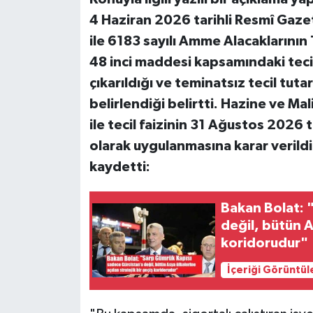
4 Haziran 2026 tarihli Resmî Gaz
ile 6183 sayılı Amme Alacaklarını
48 inci maddesi kapsamındaki teci
çıkarıldığı ve teminatsız tecil tut
belirlendiği belirtti. Hazine ve Mal
ile tecil faizinin 31 Ağustos 2026
olarak uygulanmasına karar verildi
kaydetti:
Bakan Bolat: 
değil, bütün A
koridorudur"
İçeriği Görüntül