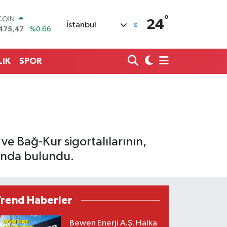
°
LAR
24
İstanbul
5971
%0.05
RO
1336
%0.18
RLİN
LIK
SPOR
,2534
%0.22
M ALTIN
7.85
%0.54
T100
703
%11
COIN
475,47
%0.66
ve Bağ-Kur sigortalılarının,
sında bulundu.
Trend Haberler
Bewen Enerji A.Ş. Halka