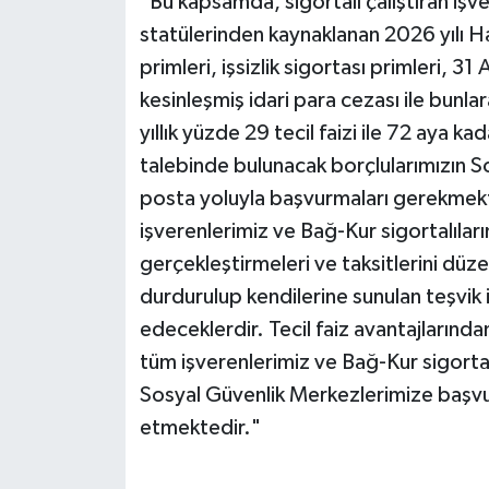
"Bu kapsamda, sigortalı çalıştıran işve
statülerinden kaynaklanan 2026 yılı Ha
primleri, işsizlik sigortası primleri, 
kesinleşmiş idari para cezası ile bunl
yıllık yüzde 29 tecil faizi ile 72 aya ka
talebinde bulunacak borçlularımızın S
posta yoluyla başvurmaları gerekmek
işverenlerimiz ve Bağ-Kur sigortalıları
gerçekleştirmeleri ve taksitlerini düzen
durdurulup kendilerine sunulan teşvi
edeceklerdir. Tecil faiz avantajların
tüm işverenlerimiz ve Bağ-Kur sigortal
Sosyal Güvenlik Merkezlerimize başvu
etmektedir."