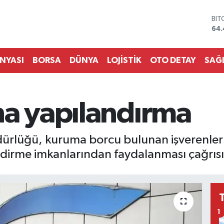
DO
47,
EU
55,
STE
ÜNYASI
BORSA
DÜNYA
LOJİSTİK
OTO DETAY
SAĞ
64
GRA
652
BİS
na yapılandırma
13.
BIT
64.
dürlüğü, kuruma borcu bulunan işverenler 
tlendirme imkanlarından faydalanması çağrı
1