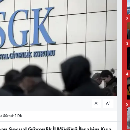
2
3
4
-
+
A
A
5
Süresi: 1 Dk
apan Sosyal Güvenlik İl Müdürü İbrahim Kısa,