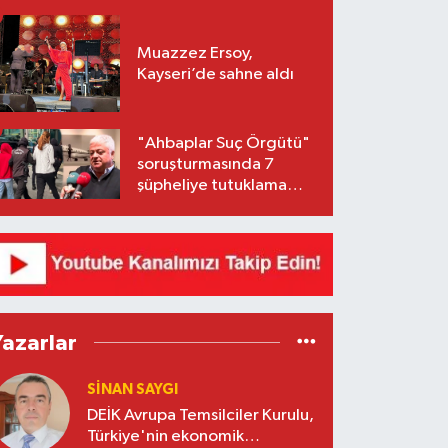
Muazzez Ersoy,
Kayseri’de sahne aldı
"Ahbaplar Suç Örgütü"
soruşturmasında 7
şüpheliye tutuklama
talebi
Yazarlar
SINAN SAYGI
DEİK Avrupa Temsilciler Kurulu,
Türkiye'nin ekonomik