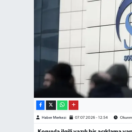
OTO DETAY
SAĞLIK
SON DAKİKA
SPOR
FİNANS
Haber Merkezi
07.07.2026 - 12:54
Okunma 
Konuyla ilgili yazılı bir açıklama y