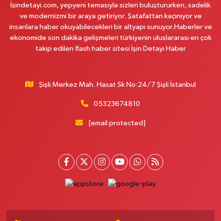
İşindetayi.com, yepyeni temasıyla sizleri buluştururken, sadelik
0 (212) 419 24 18
Yol Tarifi Al
ve modernizmi bir araya getiriyor. Şatafattan kaçınıyor ve
insanlara haber okuyabilecekleri bir altyapı sunuyor.Haberler ve
Pera Eczanesi
ekonomide son dakika gelişmeleri türkiyenin uluslararası en çok
Mimar Sinan Mahallesi, Selçukhan Caddesi No:267 A Sultanbeyli İstanbul
takip edilen flash haber sitesi İşin Detayı Haber
0 (216) 755 01 02
Yol Tarifi Al
Şişli Merkez Mah. Hasat Sk No:24/7 Şişli İstanbul
Kağıthane Sağlık Eczanesi
Nurtepe Mahallesi, Şehit Mustafa Burcu Caddesi No:27 A Kağıthane
05323674810
İstanbul
[email protected]
0 (212) 243 17 77
Yol Tarifi Al
Çağdaş Eczanesi
Yeni Mahallesi, 7053 Sokak No:23 B Silivri İstanbul
0 (212) 302 40 49
Yol Tarifi Al
Buse Eczanesi
Rüzgarlıbahçe Mahallesi, Ferit İnal Caddesi No:35 B Beykoz İstanbul