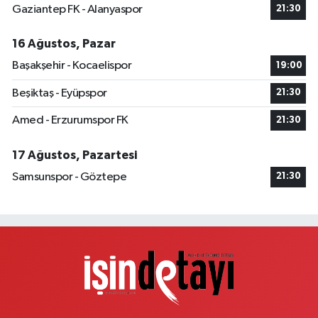
0 (535) 458 54 00
Yol Tarifi Al
Gaziantep FK - Alanyaspor
21:30
İlkcan Eczanesi
16 Ağustos, Pazar
Velibaba Mahallesi, Aydos Caddesi No:17 JD Pendik İstanbul
Başakşehir - Kocaelispor
19:00
0 (532) 120 43 29
Yol Tarifi Al
Beşiktaş - Eyüpspor
21:30
Arda Eczanesi
Amed - Erzurumspor FK
21:30
İnönü Mahallesi, Demokrasi Caddesi, Yeşiltepe Sokak No:6 A Sarıgazi
Sancaktepe İstanbul
17 Ağustos, Pazartesi
0 (216) 621 27 65
Yol Tarifi Al
Samsunspor - Göztepe
21:30
Pamuk Eczanesi
Yunus Emre Mahallesi, Veysel Karani Caddesi No:71 C Sancaktepe
İstanbul
0 (216) 484 00 08
Yol Tarifi Al
Nazan Eczanesi
Zübeyde Hanım Mahallesi, 1280.Sokak No:10 Sultangazi İstanbul