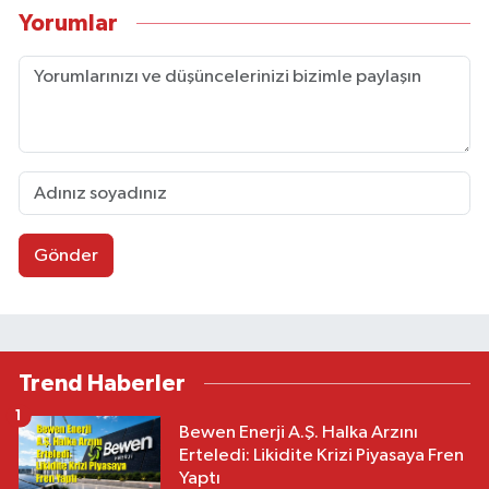
Yorumlar
Gönder
Trend Haberler
1
Bewen Enerji A.Ş. Halka Arzını
Erteledi: Likidite Krizi Piyasaya Fren
Yaptı