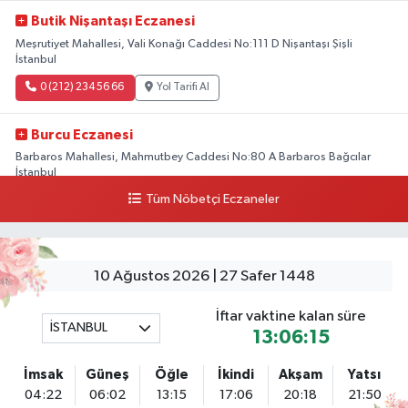
Butik Nişantaşı Eczanesi
Meşrutiyet Mahallesi, Vali Konağı Caddesi No:111 D Nişantaşı Şişli
İstanbul
0 (212) 234 56 66
Yol Tarifi Al
Burcu Eczanesi
Barbaros Mahallesi, Mahmutbey Caddesi No:80 A Barbaros Bağcılar
İstanbul
Tüm Nöbetçi Eczaneler
0 (212) 552 25 29
Yol Tarifi Al
Tuna Tillo Eczanesi
Akşemsettin Mahallesi, Akdeniz Caddesi No:12 A Fatih İstanbul
10 Ağustos 2026 | 27 Safer 1448
0 (212) 635 03 83
Yol Tarifi Al
İftar vaktine kalan süre
İSTANBUL
13:06:15
Tersane İstanbul Eczanesi
Camiikebir Mahallesi, Taşkızak Tersanesi Caddesi No:6 6B Kasımpaşa
İmsak
Güneş
Öğle
İkindi
Akşam
Yatsı
Beyoğlu İstanbul
04:22
06:02
13:15
17:06
20:18
21:50