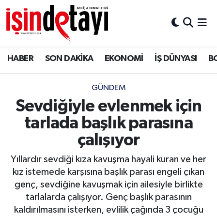
DÜNYA
Nöbetçi Eczaneler
HABER
SON DAKİKA
EKONOMİ
İŞ DÜNYASI
B
Eğitim
Hava Durumu
EKONOMİ
İstanbul Namaz Vakitleri
GÜNDEM
Sevdiğiyle evlenmek için
ENERJİ HABERİ
Trafik Durumu
tarlada başlık parasına
GAYRİMENKUL
Süper Lig Puan Durumu ve Fikstür
çalışıyor
Yıllardır sevdiği kıza kavuşma hayali kuran ve her
HABER
Tüm Manşetler
kız istemede karşısına başlık parası engeli çıkan
genç, sevdiğine kavuşmak için ailesiyle birlikte
LOJİSTİK
Son Dakika Haberleri
tarlalarda çalışıyor. Genç başlık parasının
kaldırılmasını isterken, evlilik çağında 3 çocuğu
MAGAZİN
Haber Arşivi