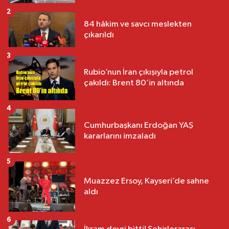
2
84 hâkim ve savcı meslekten
çıkarıldı
3
Rubio’nun İran çıkışıyla petrol
çakıldı: Brent 80’in altında
4
Cumhurbaşkanı Erdoğan YAŞ
kararlarını imzaladı
5
Muazzez Ersoy, Kayseri’de sahne
aldı
6