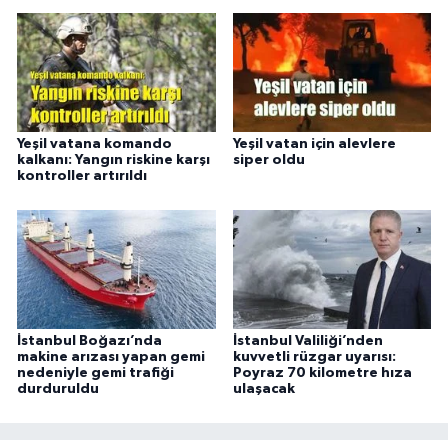
Yeşil vatana komando
Yeşil vatan için alevlere
kalkanı: Yangın riskine karşı
siper oldu
kontroller artırıldı
İstanbul Boğazı’nda
İstanbul Valiliği’nden
makine arızası yapan gemi
kuvvetli rüzgar uyarısı:
nedeniyle gemi trafiği
Poyraz 70 kilometre hıza
durduruldu
ulaşacak