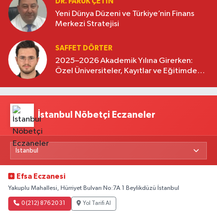
DR. FARUK ÇETİN
Yeni Dünya Düzeni ve Türkiye’nin Finans
Merkezi Stratejisi
SAFFET DÖRTER
2025–2026 Akademik Yılına Girerken:
Özel Üniversiteler, Kayıtlar ve Eğitimde
Yeni Beklentiler
İstanbul Nöbetçi Eczaneler
Efsa Eczanesi
Yakuplu Mahallesi, Hürriyet Bulvarı No:7A 1 Beylikdüzü İstanbul
0 (212) 876 20 31
Yol Tarifi Al