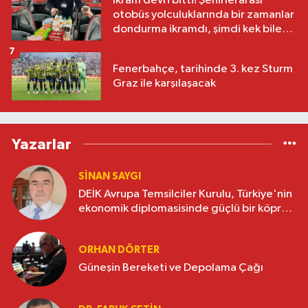
İkram devri bitti! Şehirlerarası
otobüs yolculuklarında bir zamanlar
dondurma ikramdı, şimdi kek bile
yok
7
Fenerbahçe, tarihinde 3. kez Sturm
Graz ile karşılaşacak
Yazarlar
SINAN SAYGI
DEİK Avrupa Temsilciler Kurulu, Türkiye'nin
ekonomik diplomasisinde güçlü bir köprü
oluşturuyor
ORHAN DÖRTER
Güneşin Bereketi ve Depolama Çağı