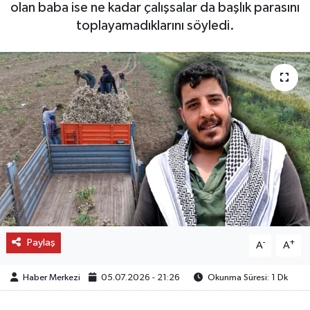
olan baba ise ne kadar çalışsalar da başlık parasını
toplayamadıklarını söyledi.
OTO DETAY
SAĞLIK
SON DAKİKA
SPOR
FİNANS
Paylaş
-
+
A
A
Haber Merkezi
05.07.2026 - 21:26
Okunma Süresi: 1 Dk