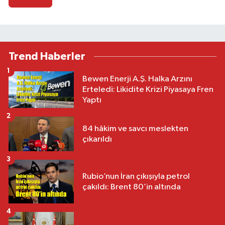
Trend Haberler
1
Bewen Enerji A.Ş. Halka Arzını
Erteledi: Likidite Krizi Piyasaya Fren
Yaptı
2
84 hâkim ve savcı meslekten
çıkarıldı
3
Rubio’nun İran çıkışıyla petrol
çakıldı: Brent 80’in altında
4