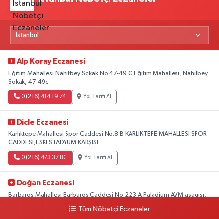
Alp Koray Eczanesi
Eğitim Mahallesi Nahitbey Sokak No:47-49 C Eğitim Mahallesi, Nahitbey
Sokak, 47-49c
0 (216) 414 19 74
Yol Tarifi Al
Dicle Eczanesi
Karlıktepe Mahallesi Spor Caddesi No:8 B KARLIKTEPE MAHALLESİ SPOR
CADDESİ,ESKİ STADYUM KARŞISI
0 (216) 473 37 80
Yol Tarifi Al
Doğan Eczanesi
Barbaros Mahallesi Barbaros Caddesi No:223 A Paladium AVM aşağısı,
Mersinli Ciğerci Apo ve 32. Noter arası
Tüm Nöbetçi Eczaneler
0 (216) 315 64 48
Yol Tarifi Al