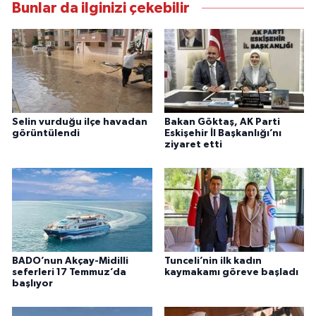
Bunlar da ilginizi çekebilir
Selin vurduğu ilçe havadan
Bakan Göktaş, AK Parti
görüntülendi
Eskişehir İl Başkanlığı’nı
ziyaret etti
BADO’nun Akçay-Midilli
Tunceli’nin ilk kadın
seferleri 17 Temmuz’da
kaymakamı göreve başladı
başlıyor