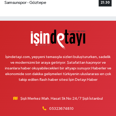
Samsunspor - Göztepe
21:30
Ülker Eczanesi
Mevlana Mahallesi Hürriyet Caddesi 10B Innovia 1. Etap Yolu Üzeri
Öğretmenler Sitesi ve Albayrak Cami yanı, Güzelyurt 2 Nolu ASM Karşısı,
Lotuslar Binası
0 (212) 852 91 96
Yol Tarifi Al
Çemberlitaş Eczanesi
Binbirdirek Mahallesi Peykane Caddesi 25 A
İşindetayi.com, yepyeni temasıyla sizleri buluştururken, sadelik
0 (212) 590 90 09
Yol Tarifi Al
ve modernizmi bir araya getiriyor. Şatafattan kaçınıyor ve
insanlara haber okuyabilecekleri bir altyapı sunuyor.Haberler ve
Naciye Eczanesi
ekonomide son dakika gelişmeleri türkiyenin uluslararası en çok
Esentepe Mahallesi 2388. Sokak 8 A 38 NOLU ASM YANI - ESENTEPE
takip edilen flash haber sitesi İşin Detayı Haber
MERKEZ CAMİNİN ORDAKİ GÜVEN KASABIN KARŞI SOKAĞINDA
0 (552) 156 57 58
Yol Tarifi Al
Şişli Merkez Mah. Hasat Sk No:24/7 Şişli İstanbul
Tozkoparan Eczanesi
05323674810
Mehmet Nesih Özmen Mahallesi Zeki Sokak No:28 A MEVLANA FIRININ
YAN DÜKKANI