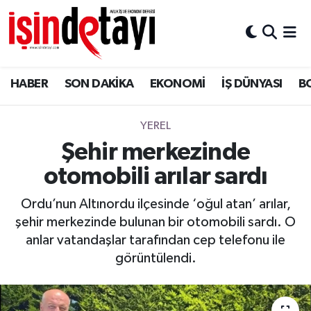
DÜNYA
Nöbetçi Eczaneler
HABER
SON DAKİKA
EKONOMİ
İŞ DÜNYASI
B
Eğitim
Hava Durumu
EKONOMİ
İstanbul Namaz Vakitleri
YEREL
Şehir merkezinde
ENERJİ HABERİ
Trafik Durumu
otomobili arılar sardı
GAYRİMENKUL
Süper Lig Puan Durumu ve Fikstür
Ordu’nun Altınordu ilçesinde ‘oğul atan’ arılar,
şehir merkezinde bulunan bir otomobili sardı. O
HABER
Tüm Manşetler
anlar vatandaşlar tarafından cep telefonu ile
görüntülendi.
LOJİSTİK
Son Dakika Haberleri
MAGAZİN
Haber Arşivi