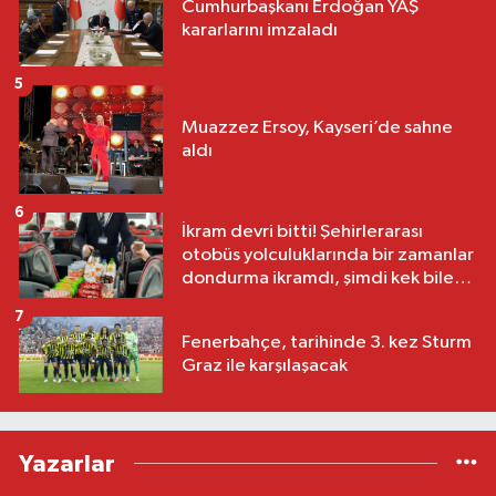
Cumhurbaşkanı Erdoğan YAŞ
kararlarını imzaladı
5
Muazzez Ersoy, Kayseri’de sahne
aldı
6
İkram devri bitti! Şehirlerarası
otobüs yolculuklarında bir zamanlar
dondurma ikramdı, şimdi kek bile
yok
7
Fenerbahçe, tarihinde 3. kez Sturm
Graz ile karşılaşacak
Yazarlar