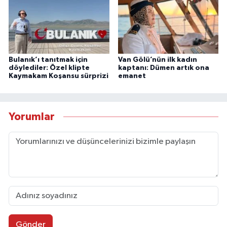
Bulanık’ı tanıtmak için
Van Gölü’nün ilk kadın
döylediler: Özel klipte
kaptanı: Dümen artık ona
Kaymakam Koşansu sürprizi
emanet
Yorumlar
Gönder