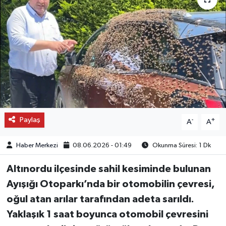
OTO DETAY
SAĞLIK
SON DAKİKA
SPOR
Paylaş
FİNANS
-
+
A
A
Haber Merkezi
08.06.2026 - 01:49
Okunma Süresi: 1 Dk
Altınordu ilçesinde sahil kesiminde bulunan
Ayışığı Otoparkı’nda bir otomobilin çevresi,
oğul atan arılar tarafından adeta sarıldı.
Yaklaşık 1 saat boyunca otomobil çevresini