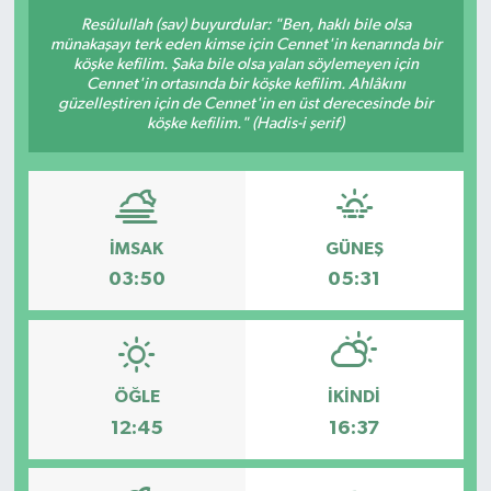
Resûlullah (sav) buyurdular: "Ben, haklı bile olsa
OTO DETAY
münakaşayı terk eden kimse için Cennet'in kenarında bir
köşke kefilim. Şaka bile olsa yalan söylemeyen için
Cennet'in ortasında bir köşke kefilim. Ahlâkını
SAĞLIK
güzelleştiren için de Cennet'in en üst derecesinde bir
köşke kefilim." (Hadis-i şerif)
SON DAKİKA
SPOR
İMSAK
GÜNEŞ
FİNANS
03:50
05:31
ÖĞLE
İKINDI
12:45
16:37