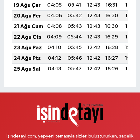
19 Ağu Çar
04:05
05:41
12:43
16:31
19:36
20 Ağu Per
04:06
05:42
12:43
16:30
19:35
21 Ağu Cum
04:08
05:43
12:43
16:30
19:33
22 Ağu Cts
04:09
05:44
12:43
16:29
19:32
23 Ağu Paz
04:10
05:45
12:42
16:28
19:30
24 Ağu Pts
04:12
05:46
12:42
16:27
19:29
25 Ağu Sal
04:13
05:47
12:42
16:26
19:27
İşindetayi.com, yepyeni temasıyla sizleri buluştururken, sadelik