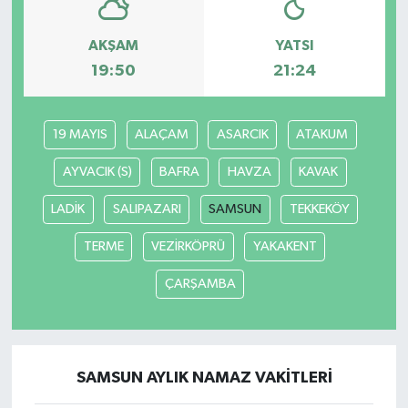
AKŞAM
YATSI
19:50
21:24
19 MAYIS
ALAÇAM
ASARCIK
ATAKUM
AYVACIK (S)
BAFRA
HAVZA
KAVAK
LADİK
SALIPAZARI
SAMSUN
TEKKEKÖY
TERME
VEZİRKÖPRÜ
YAKAKENT
ÇARŞAMBA
SAMSUN AYLIK NAMAZ VAKITLERI