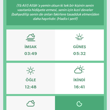
(Yâ Ali!) Allâh'a yemin olsun ki tek bir kişinin senin
OTO DETAY
vasıtanla hidâyete ermesi, senin için kızıl develer
(bahşedilip senin de onları fakirlere tasadduk etmen)den
daha hayırlıdır. (Hadis-i şerif)
SAĞLIK
SON DAKİKA
SPOR
İMSAK
GÜNEŞ
03:49
05:32
FİNANS
ÖĞLE
İKINDI
12:48
16:41