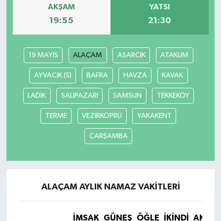
AKŞAM
YATSI
19:55
21:30
19 MAYIS
ALAÇAM
ASARCIK
ATAKUM
AYVACIK (S)
BAFRA
HAVZA
KAVAK
LADİK
SALIPAZARI
SAMSUN
TEKKEKÖY
TERME
VEZİRKÖPRÜ
YAKAKENT
ÇARŞAMBA
ALAÇAM AYLIK NAMAZ VAKITLERI
İMSAK
GÜNEŞ
ÖĞLE
İKINDI
AKŞA