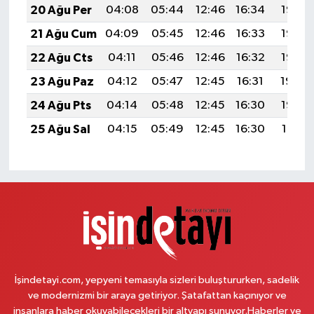
20 Ağu Per
04:08
05:44
12:46
16:34
19:38
21 Ağu Cum
04:09
05:45
12:46
16:33
19:37
22 Ağu Cts
04:11
05:46
12:46
16:32
19:35
23 Ağu Paz
04:12
05:47
12:45
16:31
19:34
24 Ağu Pts
04:14
05:48
12:45
16:30
19:32
25 Ağu Sal
04:15
05:49
12:45
16:30
19:31
İşindetayi.com, yepyeni temasıyla sizleri buluştururken, sadelik
ve modernizmi bir araya getiriyor. Şatafattan kaçınıyor ve
insanlara haber okuyabilecekleri bir altyapı sunuyor.Haberler ve