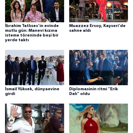
İbrahim Tatlıses’in evinde
Muazzez Ersoy, Kayseri’de
mutlu gün: Manevi kızına
sahne aldı
isteme töreninde beşi bir
yerde taktı
İsmail Yüksek, dünyaevine
Diplomasinin ritmi "Erik
girdi
Dalı" oldu