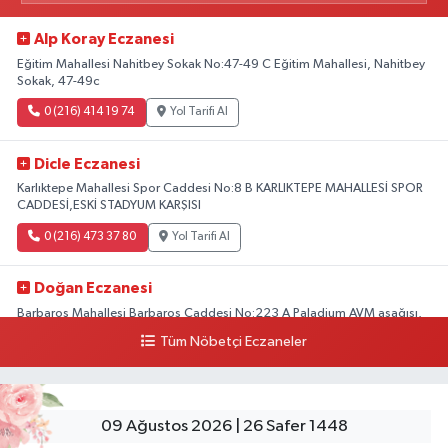
Alp Koray Eczanesi
Eğitim Mahallesi Nahitbey Sokak No:47-49 C Eğitim Mahallesi, Nahitbey
Sokak, 47-49c
0 (216) 414 19 74
Yol Tarifi Al
Dicle Eczanesi
Karlıktepe Mahallesi Spor Caddesi No:8 B KARLIKTEPE MAHALLESİ SPOR
CADDESİ,ESKİ STADYUM KARŞISI
0 (216) 473 37 80
Yol Tarifi Al
Doğan Eczanesi
Barbaros Mahallesi Barbaros Caddesi No:223 A Paladium AVM aşağısı,
Mersinli Ciğerci Apo ve 32. Noter arası
Tüm Nöbetçi Eczaneler
0 (216) 315 64 48
Yol Tarifi Al
Mali Eczanesi
09 Ağustos 2026 | 26 Safer 1448
Merkez Mahallesi Tüloğlu Sokak No:4 A REŞİTPAŞACADDESİ QNB BANK