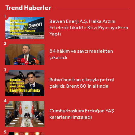
Trend Haberler
1
Bewen Enerji A.Ş. Halka Arzını
Erteledi: Likidite Krizi Piyasaya Fren
Yaptı
2
84 hâkim ve savcı meslekten
çıkarıldı
3
Rubio’nun İran çıkışıyla petrol
çakıldı: Brent 80’in altında
4
Cumhurbaşkanı Erdoğan YAŞ
kararlarını imzaladı
5