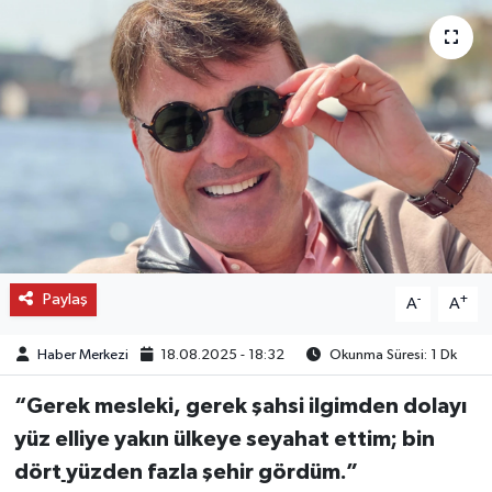
OTO DETAY
SAĞLIK
SON DAKİKA
SPOR
FİNANS
Paylaş
-
+
A
A
Haber Merkezi
18.08.2025 - 18:32
Okunma Süresi: 1 Dk
“Gerek mesleki, gerek şahsi ilgimden dolayı
yüz elliye yakın ülkeye seyahat ettim; bin
dört
yüzden fazla şehir gördüm.”