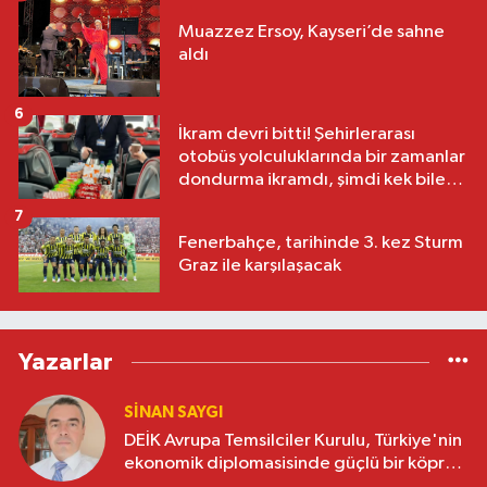
Muazzez Ersoy, Kayseri’de sahne
aldı
6
İkram devri bitti! Şehirlerarası
otobüs yolculuklarında bir zamanlar
dondurma ikramdı, şimdi kek bile
yok
7
Fenerbahçe, tarihinde 3. kez Sturm
Graz ile karşılaşacak
Yazarlar
SINAN SAYGI
DEİK Avrupa Temsilciler Kurulu, Türkiye'nin
ekonomik diplomasisinde güçlü bir köprü
oluşturuyor