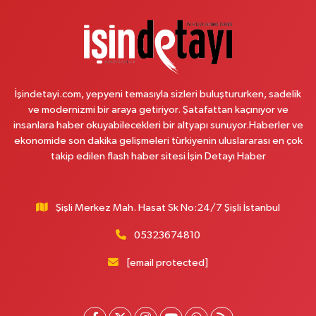
0 (212) 852 91 96
Yol Tarifi Al
Çemberlitaş Eczanesi
Binbirdirek Mahallesi Peykane Caddesi 25 A
İşindetayi.com, yepyeni temasıyla sizleri buluştururken, sadelik
0 (212) 590 90 09
Yol Tarifi Al
ve modernizmi bir araya getiriyor. Şatafattan kaçınıyor ve
insanlara haber okuyabilecekleri bir altyapı sunuyor.Haberler ve
Naciye Eczanesi
ekonomide son dakika gelişmeleri türkiyenin uluslararası en çok
Esentepe Mahallesi 2388. Sokak 8 A 38 NOLU ASM YANI - ESENTEPE
takip edilen flash haber sitesi İşin Detayı Haber
MERKEZ CAMİNİN ORDAKİ GÜVEN KASABIN KARŞI SOKAĞINDA
0 (552) 156 57 58
Yol Tarifi Al
Şişli Merkez Mah. Hasat Sk No:24/7 Şişli İstanbul
Tozkoparan Eczanesi
05323674810
Mehmet Nesih Özmen Mahallesi Zeki Sokak No:28 A MEVLANA FIRININ
YAN DÜKKANI
[email protected]
0 (212) 481 73 25
Yol Tarifi Al
Burak Eczanesi