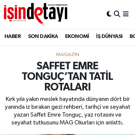
DÜNYA
Nöbetçi Eczaneler
HABER
SON DAKİKA
EKONOMİ
İŞ DÜNYASI
B
Eğitim
Hava Durumu
EKONOMİ
İstanbul Namaz Vakitleri
MAGAZİN
SAFFET EMRE
ENERJİ HABERİ
Trafik Durumu
TONGUÇ’TAN TATİL
GAYRİMENKUL
Süper Lig Puan Durumu ve Fikstür
ROTALARI
Kırk yıla yakın meslek hayatında dünyanın dört bir
HABER
Tüm Manşetler
yanında iz bırakan gezi rehberi, tarihçi ve seyahat
yazarı Saffet Emre Tonguç, yaz rotasını ve
LOJİSTİK
Son Dakika Haberleri
seyahat tutkusunu MAG Okurları için anlattı.
MAGAZİN
Haber Arşivi