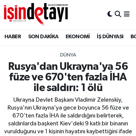
DÜNYA
Nöbetçi Eczaneler
HABER
SON DAKİKA
EKONOMİ
İŞ DÜNYASI
B
Eğitim
Hava Durumu
EKONOMİ
İstanbul Namaz Vakitleri
DÜNYA
Rusya'dan Ukrayna'ya 56
ENERJİ HABERİ
Trafik Durumu
füze ve 670'ten fazla İHA
GAYRİMENKUL
Süper Lig Puan Durumu ve Fikstür
ile saldırı: 1 ölü
Ukrayna Devlet Başkanı Vladimir Zelenskiy,
HABER
Tüm Manşetler
Rusya'nın Ukrayna'ya gece boyunca 56 füze ve
670'ten fazla İHA ile saldırdığını belirterek,
LOJİSTİK
Son Dakika Haberleri
saldırılarda başkent Kiev'deki 9 katlı bir binanın
vurulduğunu ve 1 kişinin hayatını kaybettiğini ifade
MAGAZİN
Haber Arşivi