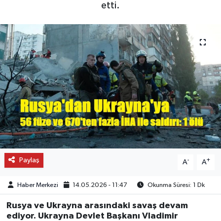
etti.
OTO DETAY
SAĞLIK
SON DAKİKA
SPOR
FİNANS
Paylaş
-
+
A
A
Haber Merkezi
14.05.2026 - 11:47
Okunma Süresi: 1 Dk
Rusya ve Ukrayna arasındaki savaş devam
ediyor. Ukrayna Devlet Başkanı Vladimir