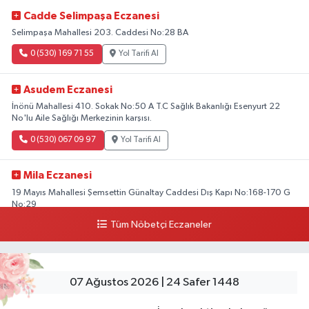
Cadde Selimpaşa Eczanesi
Selimpaşa Mahallesi 203. Caddesi No:28 BA
0 (530) 169 71 55
Yol Tarifi Al
Asudem Eczanesi
İnönü Mahallesi 410. Sokak No:50 A T.C Sağlık Bakanlığı Esenyurt 22
No'lu Aile Sağlığı Merkezinin karşısı.
0 (530) 067 09 97
Yol Tarifi Al
Mila Eczanesi
19 Mayıs Mahallesi Şemsettin Günaltay Caddesi Dış Kapı No:168-170 G
No:29
Tüm Nöbetçi Eczaneler
0 (216) 514 23 73
Yol Tarifi Al
Kasımpaşa Eczanesi
Yahya Kahya Mahallesi Kasımpaşa Bostanı Sokak 18A Mutfak Ekipmanları
07 Ağustos 2026 | 24 Safer 1448
Satan Dükkanların Olduğu Caddede Denizbank'ın Karşısı, Albaraka'nın
Sokağında