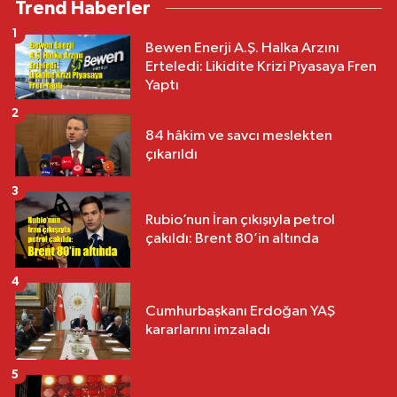
Trend Haberler
1
Bewen Enerji A.Ş. Halka Arzını
Erteledi: Likidite Krizi Piyasaya Fren
Yaptı
2
84 hâkim ve savcı meslekten
çıkarıldı
3
Rubio’nun İran çıkışıyla petrol
çakıldı: Brent 80’in altında
4
Cumhurbaşkanı Erdoğan YAŞ
kararlarını imzaladı
5