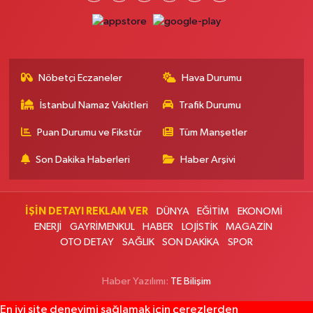
Doğapark Eczanesi
Sahrayıcedit Mahallesi Halk Sokak 8 A-B
0 (216) 360 37 97
Yol Tarifi Al
Nöbetçi Eczaneler
Hava Durumu
Sevgi Eczanesi
İstanbul Namaz Vakitleri
Trafik Durumu
Yunus Emre Mahallesi 30 Ağustos Caddesi 92 A AYAZMA İLKOKULU
ÜSTÜ, CUMA PAZARI KARŞISI, ARNAVUTKÖY ŞEHİR PARKINA 1,5 KM
Puan Durumu ve Fikstür
Tüm Manşetler
UZAKLIKTA
0 (535) 233 07 87
Yol Tarifi Al
Son Dakika Haberleri
Haber Arşivi
Yaşam Eczanesi
Nine Hatun Mahallesi İnönü Caddesi 63 A ÜÇYÜZLÜ POSTANENİN 100
İŞİN DETAYI REKLAM VER
DÜNYA
EĞİTİM
EKONOMİ
METRE İLERLESİNDE, ÜÇYÜZLÜ MEZARLIĞIN KARŞISINDA
ENERJİ
GAYRİMENKUL
HABER
LOJİSTİK
MAGAZİN
0 (212) 871 66 11
Yol Tarifi Al
OTO DETAY
SAĞLIK
SON DAKİKA
SPOR
Hacettepe Eczanesi
Haber Yazılımı:
TE Bilişim
Esentepe Mahallesi Yıldız Tabya Alibeyköy Caddesi 41B YILDIZ TABYA
CADDESİ, ŞEREFİYE CAMİ KARŞISI
En iyi site deneyimi sağlamak için çerezlerden