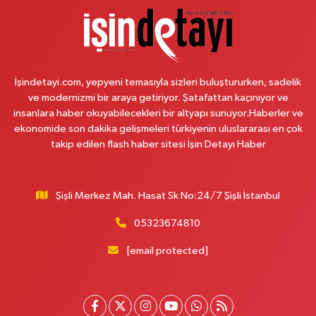
Erenköy Mahallesi Ömerpaşa Sokak 54 A
0 (216) 550 77 77
Yol Tarifi Al
Üsküdar Çarşı Eczanesi
İşindetayi.com, yepyeni temasıyla sizleri buluştururken, sadelik
Mimar Sinan Mahallesi Otopark Arkası Sokak 16 B Aktif International
ve modernizmi bir araya getiriyor. Şatafattan kaçınıyor ve
Üsküdar Hastanesi yanı
insanlara haber okuyabilecekleri bir altyapı sunuyor.Haberler ve
0 (216) 310 59 23
Yol Tarifi Al
ekonomide son dakika gelişmeleri türkiyenin uluslararası en çok
takip edilen flash haber sitesi İşin Detayı Haber
Ürün Eczanesi
Hamidiye Mahallesi Şener Sokak No:28A Hamidiye Sağlık Ocağı (Aile
Sağlığı Merkezi) karşısı
Şişli Merkez Mah. Hasat Sk No:24/7 Şişli İstanbul
0 (216) 652 25 24
Yol Tarifi Al
05323674810
Ayda Eczanesi
[email protected]
Hamidiye Mahallesi Cendere Caddesi 85-6B KORDON İSTANBUL GÜZEL
BAHÇE SİTESİ ALTI
0 (212) 924 95 90
Yol Tarifi Al