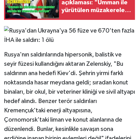
açıklaması: "Umman ile
yürütülen müzakereler
olumlu bir atmosferde
ilerliyor"
Rusya'nın saldırılarında hipersonik, balistik ve
seyir füzesi kullandığını aktaran Zelenskiy, "Bu
saldırının ana hedefi Kiev'di. Şehrin yirmi farklı
noktasında hasar meydana geldi; sıradan konut
binaları, bir okul, bir veteriner kliniği ve sivil altyapı
hedef alındı. Benzer terör saldırıları
Kremençuk'taki enerji altyapısına,
Çornomorsk'taki liman ve konut alanlarına de
düzenlendi. Bunlar, kesinlikle savaşın sona
erdiğine inanan birinin eylemleri değil" ifadelerini