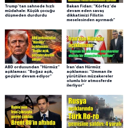
Trump’tan sahnede hızlı
Bakan Fidan: "Körfez'de
müdahale: Küçük çocuğu
devam eden savaş
düşmeden durdurdu
dikkatimizi Filistin
meselesinden ayırmadı"
ABD ordusundan "Hürmüz"
İran'dan Hürmüz
açıklaması: "Boğaz açık,
açıklaması: "Umman ile
geçişler devam ediyor"
yürütülen müzakereler
olumlu bir atmosferde
ilerliyor"