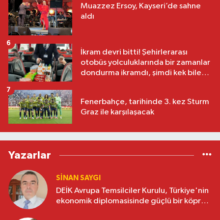
Muazzez Ersoy, Kayseri’de sahne
aldı
6
İkram devri bitti! Şehirlerarası
otobüs yolculuklarında bir zamanlar
dondurma ikramdı, şimdi kek bile
yok
7
Fenerbahçe, tarihinde 3. kez Sturm
Graz ile karşılaşacak
Yazarlar
SINAN SAYGI
DEİK Avrupa Temsilciler Kurulu, Türkiye'nin
ekonomik diplomasisinde güçlü bir köprü
oluşturuyor