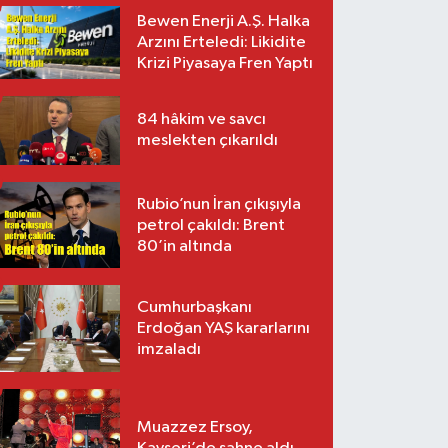
Bewen Enerji A.Ş. Halka
Arzını Erteledi: Likidite
Krizi Piyasaya Fren Yaptı
84 hâkim ve savcı
meslekten çıkarıldı
Rubio’nun İran çıkışıyla
petrol çakıldı: Brent
80’in altında
Cumhurbaşkanı
Erdoğan YAŞ kararlarını
imzaladı
Muazzez Ersoy,