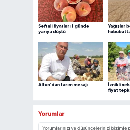
Şeftali fiyatları 1 günde
Yağışlar 
yarıya düştü
hububatta
Altun’dan tarım mesajı
İznikli ne
fiyat tepk
Yorumlar