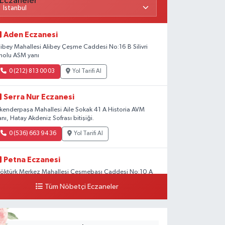
Aden Eczanesi
libey Mahallesi Alibey Çeşme Caddesi No:16 B Silivri
nolu ASM yanı
0 (212) 813 00 03
Yol Tarifi Al
Serra Nur Eczanesi
skenderpaşa Mahallesi Aile Sokak 41 A Historia AVM
anı, Hatay Akdeniz Sofrası bitişiği.
0 (536) 663 94 36
Yol Tarifi Al
Petna Eczanesi
öktürk Merkez Mahallesi Çeşmebaşı Caddesi No:10 A
Tüm Nöbetçi Eczaneler
0 (212) 360 18 23
Yol Tarifi Al
Sacide Eczanesi