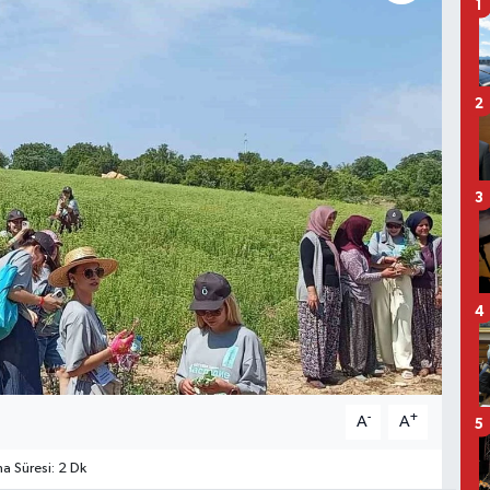
1
2
3
4
-
+
A
A
5
 Süresi: 2 Dk