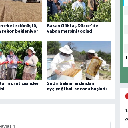
A
berekete dönüştü,
Bakan Göktaş Düzce’de
(
 rekor bekleniyor
yaban mersini topladı
S
1
T
T
k
ktarin üreticisinden
Sedir balının ardından
isi
ayçiçeği balı sezonu başladı
C
M
1
M
G