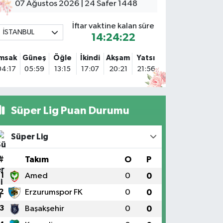
arlıktepe Mahallesi Soğanlık Caddesi No:34 A
07 Ağustos 2026 | 24 Safer 1448
0 (216) 504 24 53
Yol Tarifi Al
İftar vaktine kalan süre
İSTANBUL
14:24:21
Bulvar Eczanesi
hmet Yesevi Mahallesi Abbas Medeni Sokak 17 A Çiftlik
İmsak
Güneş
Öğle
İkindi
Akşam
Yatsı
öprüsünü geçtikten sonra Harman Mobilya arkası,
04:17
05:59
13:15
17:07
20:21
21:56
ulumba mevki, ECZANELER BÖLGESİ (GÜNEŞ, BULVAR,
İĞDEM, DEVA ECZANELERİ) eski gazi sağlık o
0 (216) 208 59 51
Yol Tarifi Al
Süper Lig Puan Durumu
Halıcıoğlu Eczanesi
alıcıoğlu Mahallesi Tunç Sokak 1 A Çıksalın,Alev
Süper Lig
fluoğlu Semt Konağı yanı
0 (212) 369 45 49
Yol Tarifi Al
#
Takım
O
P
1
Amed
0
0
Anka Eczanesi
2
Erzurumspor FK
0
0
cıbadem Mahallesi Acıbadem Caddesi 76 A İŞ BANKASI
ONUTLARINDAN KADIKÖY İSTİKAMETİNE GİDERKEN
3
Başakşehir
0
0
ŞIKLARI GEÇİNCE SOLDA