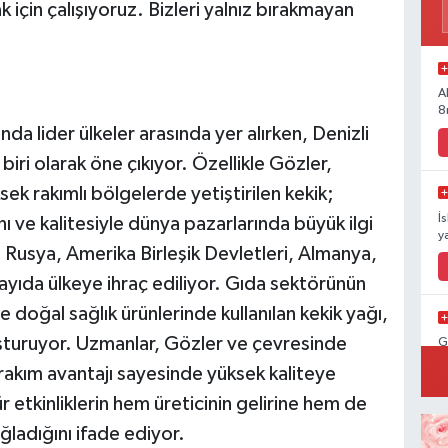
 için çalışıyoruz. Bizleri yalnız bırakmayan
A
8
da lider ülkeler arasında yer alırken, Denizli
iri olarak öne çıkıyor. Özellikle Gözler,
k rakımlı bölgelerde yetiştirilen kekik;
İ
 ve kalitesiyle dünya pazarlarında büyük ilgi
y
 Rusya, Amerika Birleşik Devletleri, Almanya,
yıda ülkeye ihraç ediliyor. Gıda sektörünün
e doğal sağlık ürünlerinde kullanılan kekik yağı,
luşturuyor. Uzmanlar, Gözler ve çevresinde
G
 rakım avantajı sayesinde yüksek kaliteye
r etkinliklerin hem üreticinin gelirine hem de
ğladığını ifade ediyor.