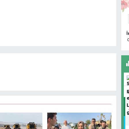
K
A
k
T
Ç
H
O
A
K
I