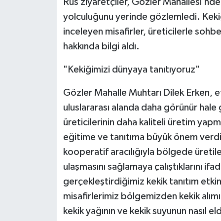
Rus ziyaretçiler, Gözler Mahallesi’nde
yolculuğunu yerinde gözlemledi. Keki
inceleyen misafirler, üreticilerle sohb
hakkında bilgi aldı.
"Kekiğimizi dünyaya tanıtıyoruz"
Gözler Mahalle Muhtarı Dilek Erken, et
uluslararası alanda daha görünür hale
üreticilerinin daha kaliteli üretim yap
eğitime ve tanıtıma büyük önem verdik
kooperatif aracılığıyla bölgede üretil
ulaşmasını sağlamaya çalıştıklarını i
gerçekleştirdiğimiz kekik tanıtım etki
misafirlerimiz bölgemizden kekik alımı 
kekik yağının ve kekik suyunun nasıl el