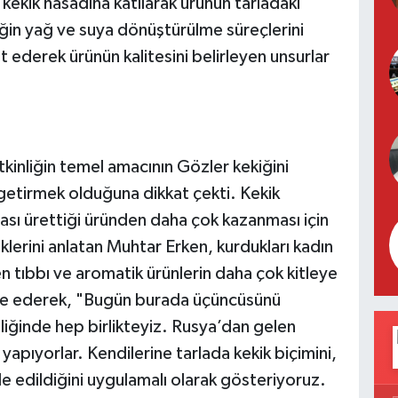
 kekik hasadına katılarak ürünün tarladaki
ğin yağ ve suya dönüştürülme süreçlerini
et ederek ürünün kalitesini belirleyen unsurlar
kinliğin temel amacının Gözler kekiğini
 getirmek olduğuna dikkat çekti. Kekik
ması ürettiği üründen daha çok kazanması için
lerini anlatan Muhtar Erken, kurdukları kadın
en tıbbı ve aromatik ürünlerin daha çok kitleye
fade ederek, "Bugün burada üçüncüsünü
nliğinde hep birlikteyiz. Rusya’dan gelen
yapıyorlar. Kendilerine tarlada kekik biçimini,
de edildiğini uygulamalı olarak gösteriyoruz.