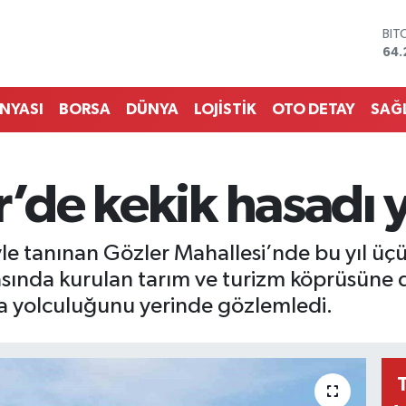
BIT
64.
DO
47,
EU
55
ÜNYASI
BORSA
DÜNYA
LOJİSTİK
OTO DETAY
SAĞ
STE
64,
GRA
651
r’de kekik hasadı 
BİS
13.
yle tanınan Gözler Mahallesi’nde bu yıl 
asında kurulan tarım ve turizm köprüsüne dö
ara yolculuğunu yerinde gözlemledi.