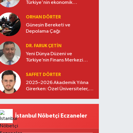
Türkiye'nin ekonomik
diplomasisinde güçlü bir köprü
oluşturuyor
ORHAN DÖRTER
Güneşin Bereketi ve
Depolama Çağı
DR. FARUK ÇETİN
Yeni Dünya Düzeni ve
Türkiye’nin Finans Merkezi
Stratejisi
SAFFET DÖRTER
2025–2026 Akademik Yılına
Girerken: Özel Üniversiteler,
Kayıtlar ve Eğitimde Yeni
Beklentiler
İstanbul Nöbetçi Eczaneler