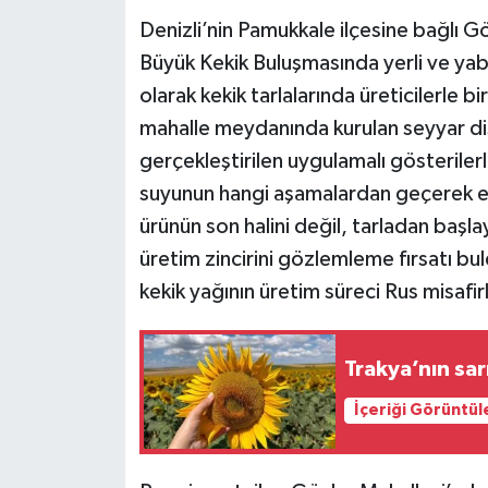
Denizli’nin Pamukkale ilçesine bağlı G
Büyük Kekik Buluşmasında yerli ve yabanc
olarak kekik tarlalarında üreticilerle b
mahalle meydanında kurulan seyyar dis
gerçekleştirilen uygulamalı gösterilerle
suyunun hangi aşamalardan geçerek elde
ürünün son halini değil, tarladan baş
üretim zincirini gözlemleme fırsatı bu
kekik yağının üretim süreci Rus misafirl
Trakya’nın sar
İçeriği Görüntül