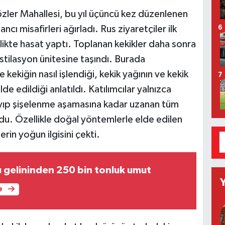
özler Mahallesi, bu yıl üçüncü kez düzenlenen
ı misafirleri ağırladı. Rus ziyaretçiler ilk
6
irlikte hasat yaptı. Toplanan kekikler daha sonra
tilasyon ünitesine taşındı. Burada
 kekiğin nasıl işlendiği, kekik yağının ve kekik
7
 edildiği anlatıldı. Katılımcılar yalnızca
layıp şişelenme aşamasına kadar uzanan tüm
ldu. Özellikle doğal yöntemlerle elde edilen
erin yoğun ilgisini çekti.
ı gelininden 250 bin tonluk umut
e