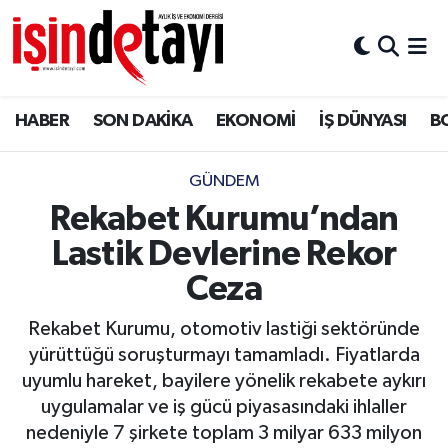
DÜNYA
Nöbetçi Eczaneler
HABER
SON DAKİKA
EKONOMİ
İŞ DÜNYASI
B
Eğitim
Hava Durumu
EKONOMİ
İstanbul Namaz Vakitleri
GÜNDEM
Rekabet Kurumu’ndan
ENERJİ HABERİ
Trafik Durumu
Lastik Devlerine Rekor
GAYRİMENKUL
Süper Lig Puan Durumu ve Fikstür
Ceza
Rekabet Kurumu, otomotiv lastiği sektöründe
HABER
Tüm Manşetler
yürüttüğü soruşturmayı tamamladı. Fiyatlarda
uyumlu hareket, bayilere yönelik rekabete aykırı
LOJİSTİK
Son Dakika Haberleri
uygulamalar ve iş gücü piyasasındaki ihlaller
nedeniyle 7 şirkete toplam 3 milyar 633 milyon
MAGAZİN
Haber Arşivi