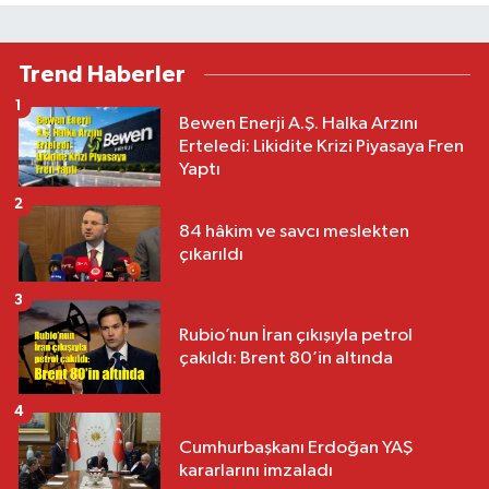
Trend Haberler
1
Bewen Enerji A.Ş. Halka Arzını
Erteledi: Likidite Krizi Piyasaya Fren
Yaptı
2
84 hâkim ve savcı meslekten
çıkarıldı
3
Rubio’nun İran çıkışıyla petrol
çakıldı: Brent 80’in altında
4
Cumhurbaşkanı Erdoğan YAŞ
kararlarını imzaladı