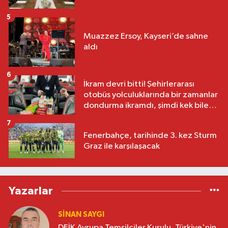
5
Muazzez Ersoy, Kayseri’de sahne
aldı
6
İkram devri bitti! Şehirlerarası
otobüs yolculuklarında bir zamanlar
dondurma ikramdı, şimdi kek bile
yok
7
Fenerbahçe, tarihinde 3. kez Sturm
Graz ile karşılaşacak
Yazarlar
SINAN SAYGI
DEİK Avrupa Temsilciler Kurulu, Türkiye'nin