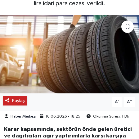
lira idari para cezası verildi.
OTO DETAY
SAĞLIK
SON DAKİKA
SPOR
FİNANS
Paylaş
-
+
A
A
Haber Merkezi
16.06.2026 - 18:25
Okunma Süresi: 1 Dk
Karar kapsamında, sektörün önde gelen üretici
ve dağıtıcıları ağır yaptırımlarla karşı karşıya