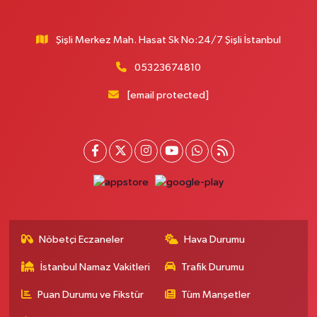
Burcu Eczanesi
Şişli Merkez Mah. Hasat Sk No:24/7 Şişli İstanbul
Veliefendi Mahallesi Çırpıcı Yolu B Sokak 1-B PİDEBANK AŞAĞISI
YAKAMOZ BÜFE KARŞISI
05323674810
0 (212) 679 28 65
Yol Tarifi Al
[email protected]
Çengelköy Meydan Eczanesi
Çengelköy Mahallesi Kaldırım Caddesi 60 A A3 Blok No:8 Ömer Öztürk
Camii Karşısı
0 (216) 755 64 23
Yol Tarifi Al
Banu Eczanesi
Osmaniye Mahallesi Adalet Sokak 6 Osmaniye Minibüs Durakları
Meydanı, Çarşı girişi,Tarihi Kayıkçıoğlu Fırını karşısı
Nöbetçi Eczaneler
Hava Durumu
0 (212) 543 28 87
Yol Tarifi Al
İstanbul Namaz Vakitleri
Trafik Durumu
Ece Eczanesi
Puan Durumu ve Fikstür
Tüm Manşetler
Akşemsettin Mahallesi Eşref Bitlis Bulvarı 40 A Akşemsettin Mahallesi