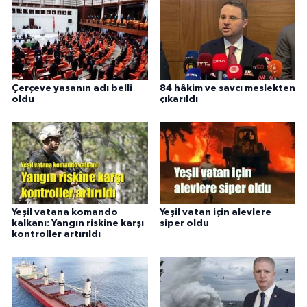
Çerçeve yasanın adı belli
84 hâkim ve savcı meslekten
oldu
çıkarıldı
Yeşil vatana komando
Yeşil vatan için alevlere
kalkanı: Yangın riskine karşı
siper oldu
kontroller artırıldı