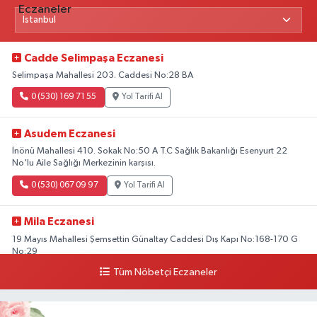
Cadde Selimpaşa Eczanesi
Selimpaşa Mahallesi 203. Caddesi No:28 BA
0 (530) 169 71 55
Yol Tarifi Al
Asudem Eczanesi
İnönü Mahallesi 410. Sokak No:50 A T.C Sağlık Bakanlığı Esenyurt 22
No'lu Aile Sağlığı Merkezinin karşısı.
0 (530) 067 09 97
Yol Tarifi Al
Mila Eczanesi
19 Mayıs Mahallesi Şemsettin Günaltay Caddesi Dış Kapı No:168-170 G
No:29
Tüm Nöbetçi Eczaneler
0 (216) 514 23 73
Yol Tarifi Al
Kasımpaşa Eczanesi