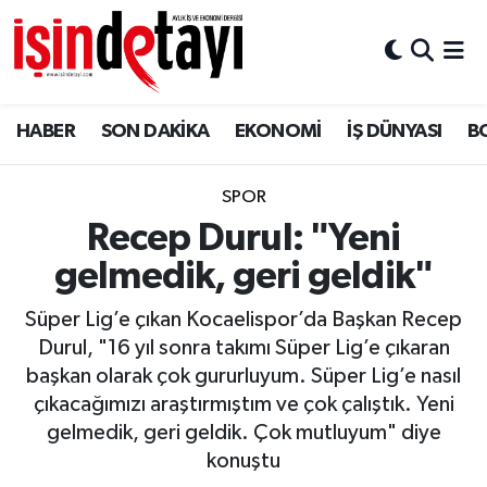
DÜNYA
Nöbetçi Eczaneler
HABER
SON DAKİKA
EKONOMİ
İŞ DÜNYASI
B
Eğitim
Hava Durumu
EKONOMİ
İstanbul Namaz Vakitleri
SPOR
Recep Durul: "Yeni
ENERJİ HABERİ
Trafik Durumu
gelmedik, geri geldik"
GAYRİMENKUL
Süper Lig Puan Durumu ve Fikstür
Süper Lig’e çıkan Kocaelispor’da Başkan Recep
Durul, "16 yıl sonra takımı Süper Lig’e çıkaran
HABER
Tüm Manşetler
başkan olarak çok gururluyum. Süper Lig’e nasıl
çıkacağımızı araştırmıştım ve çok çalıştık. Yeni
LOJİSTİK
Son Dakika Haberleri
gelmedik, geri geldik. Çok mutluyum" diye
konuştu
MAGAZİN
Haber Arşivi