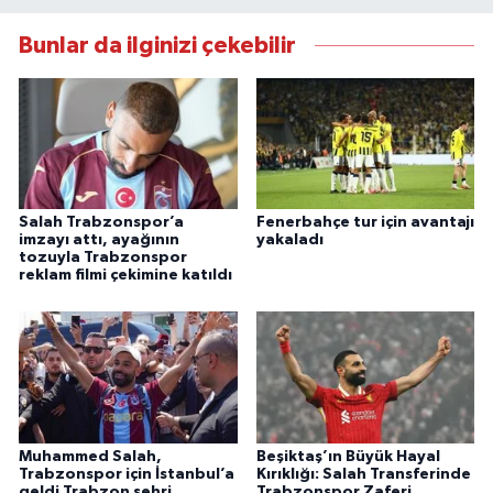
Bunlar da ilginizi çekebilir
Salah Trabzonspor’a
Fenerbahçe tur için avantajı
imzayı attı, ayağının
yakaladı
tozuyla Trabzonspor
reklam filmi çekimine katıldı
Muhammed Salah,
Beşiktaş’ın Büyük Hayal
Trabzonspor için İstanbul’a
Kırıklığı: Salah Transferinde
geldi Trabzon şehri
Trabzonspor Zaferi