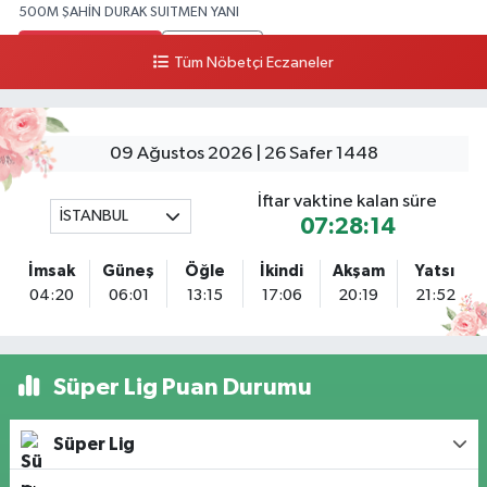
500M ŞAHİN DURAK SUITMEN YANI
0 (212) 552 25 29
Yol Tarifi Al
Tüm Nöbetçi Eczaneler
Tuna Tillo Eczanesi
Akşemsettin Mahallesi Akdeniz Caddesi No:12 A 41.01948179055185,
28.946705949073934
09 Ağustos 2026 | 26 Safer 1448
0 (212) 635 03 83
Yol Tarifi Al
İftar vaktine kalan süre
İSTANBUL
07:28:14
Tersane İstanbul Eczanesi
Camiikebir Mahallesi Taşkızak Tersanesi Caddesi 6 6B Tersane İstanbul
İmsak
Güneş
Öğle
İkindi
Akşam
Yatsı
içerisi ama yol üzerinde
04:20
06:01
13:15
17:06
20:19
21:52
0 (533) 395 65 65
Yol Tarifi Al
Nuh Eczanesi
Süper Lig Puan Durumu
Fetih Mahallesi Hicazkar (Örnek Mah) Sokak Bağkur Sitesi No:10 1A
0 (216) 324 46 96
Yol Tarifi Al
Süper Lig