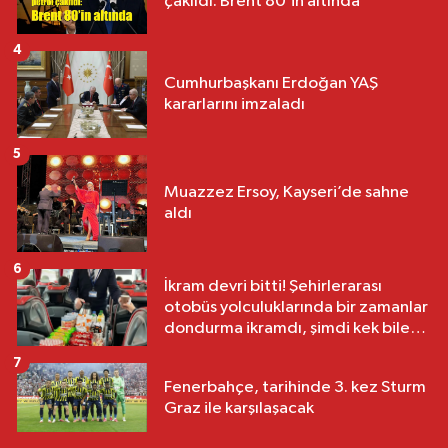
çakıldı: Brent 80’in altında
4
Cumhurbaşkanı Erdoğan YAŞ
kararlarını imzaladı
5
Muazzez Ersoy, Kayseri’de sahne
aldı
6
İkram devri bitti! Şehirlerarası
otobüs yolculuklarında bir zamanlar
dondurma ikramdı, şimdi kek bile
yok
7
Fenerbahçe, tarihinde 3. kez Sturm
Graz ile karşılaşacak