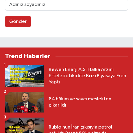
Gönder
Trend Haberler
1
Bewen Enerji A.Ş. Halka Arzını
Erteledi: Likidite Krizi Piyasaya Fren
Yaptı
2
84 hâkim ve savcı meslekten
çıkarıldı
3
Rubio’nun İran çıkışıyla petrol