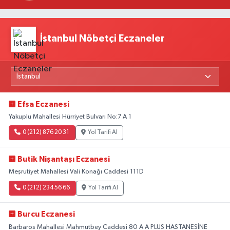
Yeni Beklentiler
İstanbul Nöbetçi Eczaneler
Efsa Eczanesi
Yakuplu Mahallesi Hürriyet Bulvarı No:7 A 1
0 (212) 876 20 31
Yol Tarifi Al
Butik Nişantaşı Eczanesi
Meşrutiyet Mahallesi Vali Konağı Caddesi 111D
0 (212) 234 56 66
Yol Tarifi Al
Burcu Eczanesi
Barbaros Mahallesi Mahmutbey Caddesi 80 A A PLUS HASTANESİNE