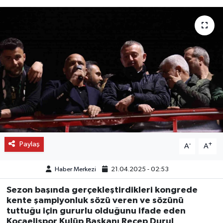
OTO DETAY
SAĞLIK
SON DAKİKA
SPOR
FİNANS
Paylaş
-
+
A
A
Haber Merkezi
21.04.2025 - 02:53
Sezon başında gerçekleştirdikleri kongrede
kente şampiyonluk sözü veren ve sözünü
tuttuğu için gururlu olduğunu ifade eden
Kocaelispor Kulüp Başkanı Recep Durul