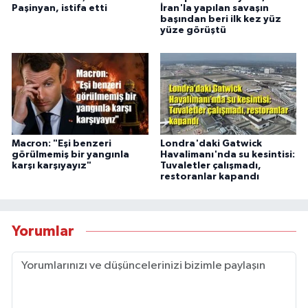
Paşinyan, istifa etti
İran'la yapılan savaşın
başından beri ilk kez yüz
yüze görüştü
Macron: "Eşi benzeri
Londra'daki Gatwick
görülmemiş bir yangınla
Havalimanı'nda su kesintisi:
karşı karşıyayız"
Tuvaletler çalışmadı,
restoranlar kapandı
Yorumlar