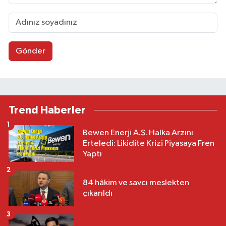
Gönder
Trend Haberler
1
Bewen Enerji A.Ş. Halka Arzını
Erteledi: Likidite Krizi Piyasaya Fren
Yaptı
2
84 hâkim ve savcı meslekten
çıkarıldı
3