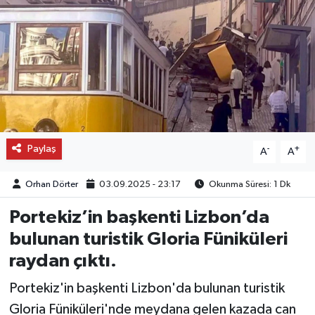
OTO DETAY
SAĞLIK
SON DAKİKA
SPOR
Paylaş
-
+
A
A
FİNANS
Orhan Dörter
03.09.2025 - 23:17
Okunma Süresi: 1 Dk
Portekiz’in başkenti Lizbon’da
bulunan turistik Gloria Füniküleri
raydan çıktı.
Portekiz'in başkenti Lizbon'da bulunan turistik
Gloria Füniküleri'nde meydana gelen kazada can