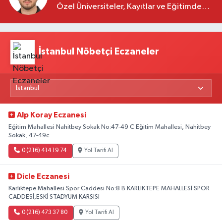
Özel Üniversiteler, Kayıtlar ve Eğitimde
Yeni Beklentiler
İstanbul Nöbetçi Eczaneler
Alp Koray Eczanesi
Eğitim Mahallesi Nahitbey Sokak No:47-49 C Eğitim Mahallesi, Nahitbey
Sokak, 47-49c
0 (216) 414 19 74
Yol Tarifi Al
Dicle Eczanesi
Karlıktepe Mahallesi Spor Caddesi No:8 B KARLIKTEPE MAHALLESİ SPOR
CADDESİ,ESKİ STADYUM KARŞISI
0 (216) 473 37 80
Yol Tarifi Al