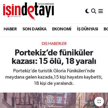
DÜNYA
Nöbetçi Eczaneler
HABER
SON DAKİKA
EKONOMİ
İŞ DÜNYASI
B
Eğitim
Hava Durumu
EKONOMİ
İstanbul Namaz Vakitleri
DIŞ HABERLER
Portekiz’de füniküler
ENERJİ HABERİ
Trafik Durumu
kazası: 15 ölü, 18 yaralı
GAYRİMENKUL
Süper Lig Puan Durumu ve Fikstür
Portekiz’de turistik Gloria Füniküleri’nde
meydana gelen kazada,15 kişi hayatını kaybetti,
HABER
Tüm Manşetler
18 kişi de yaralandı.
LOJİSTİK
Son Dakika Haberleri
MAGAZİN
Haber Arşivi