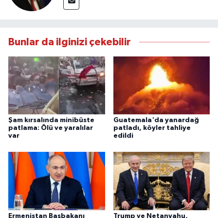
Bunlar da ilginizi çekebilir
Şam kırsalında minibüste
Guatemala'da yanardağ
patlama: Ölü ve yaralılar
patladı, köyler tahliye
var
edildi
Ermenistan Başbakanı
Trump ve Netanyahu,