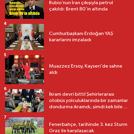
Rubio’nun İran çıkışıyla petrol
çakıldı: Brent 80’in altında
4
Cumhurbaşkanı Erdoğan YAŞ
kararlarını imzaladı
5
Muazzez Ersoy, Kayseri’de sahne
aldı
6
İkram devri bitti! Şehirlerarası
otobüs yolculuklarında bir zamanlar
dondurma ikramdı, şimdi kek bile
yok
7
Fenerbahçe, tarihinde 3. kez Sturm
Graz ile karşılaşacak