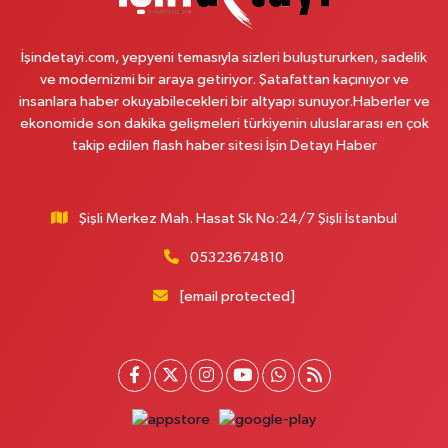
Süeda Eczanesi
Başak Mahallesi Çamlıca Sokak 6E Dükkan:21 Metrokent metro çıkışında -
İşindetayi.com, yepyeni temasıyla sizleri buluştururken, sadelik
Bayındırlık konutları(deprem konutları) girişinde
ve modernizmi bir araya getiriyor. Şatafattan kaçınıyor ve
0 (212) 741 56 20
Yol Tarifi Al
insanlara haber okuyabilecekleri bir altyapı sunuyor.Haberler ve
ekonomide son dakika gelişmeleri türkiyenin uluslararası en çok
takip edilen flash haber sitesi İşin Detayı Haber
Eylül Eczanesi
Cevizli Mahallesi Karadeniz Sokak 2 A
0 (216) 459 11 56
Yol Tarifi Al
Şişli Merkez Mah. Hasat Sk No:24/7 Şişli İstanbul
Akgül Eczanesi
05323674810
Aksaray Mahallesi Teceddüt Sokak No:13
[email protected]
0 (212) 529 21 61
Yol Tarifi Al
Nokta Eczanesi
Karlıktepe Mahallesi İnönü Caddesi 57A Esentepe Taksi Durağı'ndan D-
100 karayolu yönünde dönünce Sönmez Et'in üç bina yanı, Bim Market
karşısı.