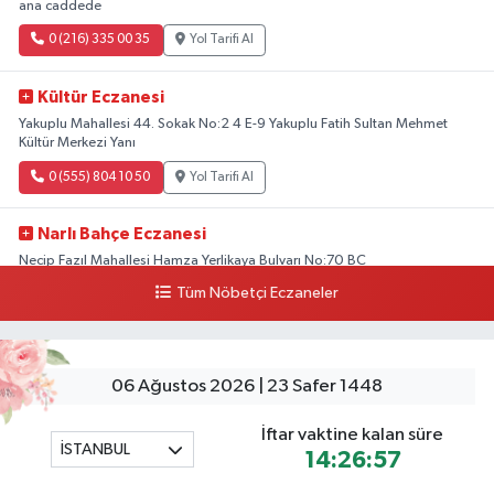
ana caddede
0 (216) 335 00 35
Yol Tarifi Al
Kültür Eczanesi
Yakuplu Mahallesi 44. Sokak No:2 4 E-9 Yakuplu Fatih Sultan Mehmet
Kültür Merkezi Yanı
0 (555) 804 10 50
Yol Tarifi Al
Narlı Bahçe Eczanesi
Necip Fazıl Mahallesi Hamza Yerlikaya Bulvarı No:70 BC
Tüm Nöbetçi Eczaneler
0 (216) 784 50 77
Yol Tarifi Al
Erenköy Rüzgar Eczanesi
Erenköy Mahallesi Kantarcırıza Sokak No:23 B
06 Ağustos 2026 | 23 Safer 1448
0 (543) 576 82 04
Yol Tarifi Al
İftar vaktine kalan süre
İSTANBUL
14:26:57
Serenay Eczanesi