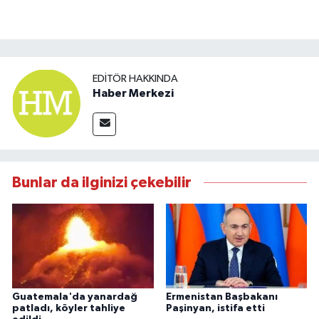
EDITÖR HAKKINDA
Haber Merkezi
Bunlar da ilginizi çekebilir
Guatemala'da yanardağ
Ermenistan Başbakanı
patladı, köyler tahliye
Paşinyan, istifa etti