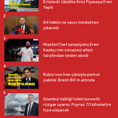
Erteledi: Likidite Krizi Piyasaya Fren
Yaptı
2
84 hâkim ve savcı meslekten
çıkarıldı
3
MasterChef şampiyonu Eren
Kaşıkçı’nın cenazesi ailesi
tarafından teslim alındı
4
Rubio’nun İran çıkışıyla petrol
çakıldı: Brent 80’in altında
5
İstanbul Valiliği’nden kuvvetli
rüzgar uyarısı: Poyraz 70 kilometre
hıza ulaşacak