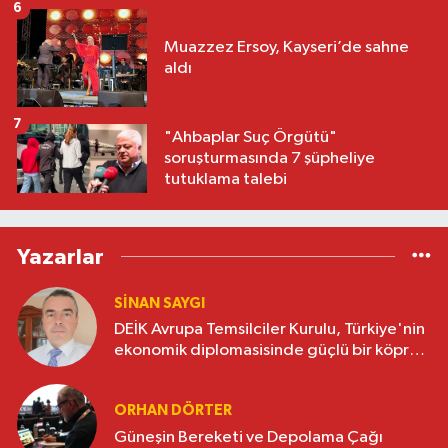
6
Muazzez Ersoy, Kayseri’de sahne
aldı
7
"Ahbaplar Suç Örgütü"
soruşturmasında 7 şüpheliye
tutuklama talebi
Yazarlar
SINAN SAYGI
DEİK Avrupa Temsilciler Kurulu, Türkiye'nin
ekonomik diplomasisinde güçlü bir köprü
oluşturuyor
ORHAN DÖRTER
Güneşin Bereketi ve Depolama Çağı