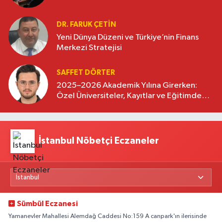
DR. FARUK ÇETİN
Yeni Dünya Düzeni ve Türkiye’nin Finans
Merkezi Stratejisi
SAFFET DÖRTER
2025–2026 Akademik Yılına Girerken:
Özel Üniversiteler, Kayıtlar ve Eğitimde
Yeni Beklentiler
İstanbul Nöbetçi Eczaneler
Sümbül Eczanesi
Yamanevler Mahallesi Alemdağ Caddesi No:159 A canpark'ın ilerisinde