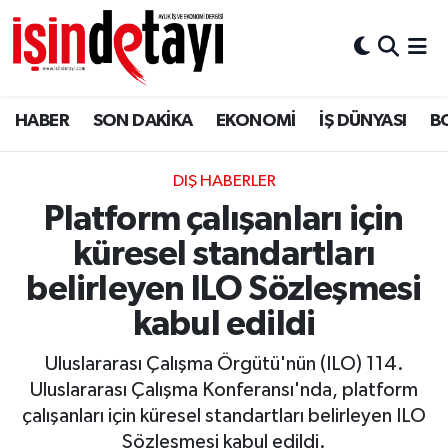
DÜNYA
Nöbetçi Eczaneler
HABER
SON DAKİKA
EKONOMİ
İŞ DÜNYASI
B
Eğitim
Hava Durumu
EKONOMİ
İstanbul Namaz Vakitleri
DIŞ HABERLER
Platform çalışanları için
ENERJİ HABERİ
Trafik Durumu
küresel standartları
GAYRİMENKUL
Süper Lig Puan Durumu ve Fikstür
belirleyen ILO Sözleşmesi
kabul edildi
HABER
Tüm Manşetler
Uluslararası Çalışma Örgütü'nün (ILO) 114.
LOJİSTİK
Son Dakika Haberleri
Uluslararası Çalışma Konferansı'nda, platform
çalışanları için küresel standartları belirleyen ILO
MAGAZİN
Haber Arşivi
Sözleşmesi kabul edildi.