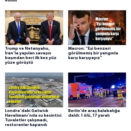
edildi
Trump ve Netanyahu,
Macron: "Eşi benzeri
İran'la yapılan savaşın
görülmemiş bir yangınla
başından beri ilk kez yüz
karşı karşıyayız"
yüze görüştü
Londra'daki Gatwick
Berlin’de araç kalabalığa
Havalimanı'nda su kesintisi:
daldı: 1 ölü, 17 yaralı
Tuvaletler çalışmadı,
restoranlar kapandı