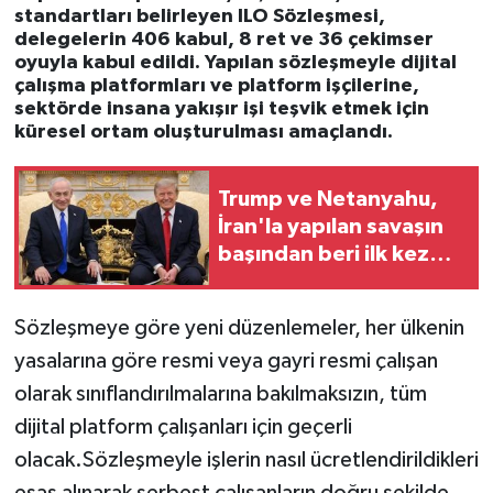
standartları belirleyen ILO Sözleşmesi,
delegelerin 406 kabul, 8 ret ve 36 çekimser
oyuyla kabul edildi. Yapılan sözleşmeyle dijital
çalışma platformları ve platform işçilerine,
sektörde insana yakışır işi teşvik etmek için
küresel ortam oluşturulması amaçlandı.
Trump ve Netanyahu,
İran'la yapılan savaşın
başından beri ilk kez
yüz yüze görüştü
Sözleşmeye göre yeni düzenlemeler, her ülkenin
yasalarına göre resmi veya gayri resmi çalışan
olarak sınıflandırılmalarına bakılmaksızın, tüm
dijital platform çalışanları için geçerli
olacak.Sözleşmeyle işlerin nasıl ücretlendirildikleri
esas alınarak serbest çalışanların doğru şekilde