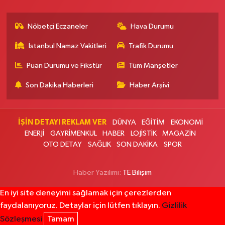
0 (216) 517 84 57
Yol Tarifi Al
Nöbetçi Eczaneler
Hava Durumu
Nilgün Eczanesi
Etiler Mahallesi Tepecik Yolu Caddesi 90 A Alkent Hıllsıde Çıkış Kapısı
İstanbul Namaz Vakitleri
Trafik Durumu
Karşı Köşesinde
0 (212) 351 05 05
Yol Tarifi Al
Puan Durumu ve Fikstür
Tüm Manşetler
Son Dakika Haberleri
Haber Arşivi
Çanakkale Eczanesi
Mimar Sinan Mahallesi Kemalpaşa Caddesi 44 B Yedpa Cami karşısı,
ayşen lokantası yanı
İŞİN DETAYI REKLAM VER
DÜNYA
EĞİTİM
EKONOMİ
0 (216) 661 11 21
Yol Tarifi Al
ENERJİ
GAYRİMENKUL
HABER
LOJİSTİK
MAGAZİN
OTO DETAY
SAĞLIK
SON DAKİKA
SPOR
Burçin Eczanesi
Emniyetevleri Mahallesi Yolaçar Sokak 17 A TİCARET ODASI İLKOKULU
Haber Yazılımı:
TE Bilişim
ARKASI
0 (212) 270 01 43
Yol Tarifi Al
En iyi site deneyimi sağlamak için çerezlerden
faydalanıyoruz. Detaylar için lütfen tıklayın.
Gizlilik
Doğan Eczanesi
Sözleşmesi
Tamam