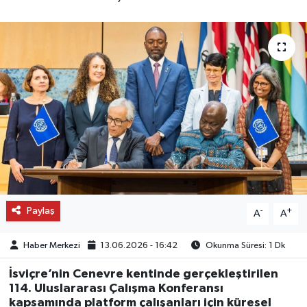
OTO DETAY
SAĞLIK
SON DAKİKA
SPOR
FİNANS
Paylaş
-
+
A
A
Haber Merkezi
13.06.2026 - 16:42
Okunma Süresi: 1 Dk
İsviçre’nin Cenevre kentinde gerçekleştirilen
114. Uluslararası Çalışma Konferansı
kapsamında platform çalışanları için küresel