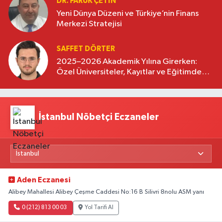
DR. FARUK ÇETİN
Yeni Dünya Düzeni ve Türkiye’nin Finans
Merkezi Stratejisi
SAFFET DÖRTER
2025–2026 Akademik Yılına Girerken:
Özel Üniversiteler, Kayıtlar ve Eğitimde
Yeni Beklentiler
İstanbul Nöbetçi Eczaneler
Aden Eczanesi
Alibey Mahallesi Alibey Çeşme Caddesi No:16 B Silivri 8nolu ASM yanı
0 (212) 813 00 03
Yol Tarifi Al