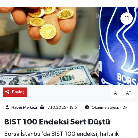
OTO DETAY
SAĞLIK
SON DAKİKA
SPOR
FİNANS
Paylaş
-
+
A
A
Haber Merkezi
17.10.2025 - 19:51
Okunma Süresi: 1 Dk
BIST 100 Endeksi Sert Düştü
Borsa İstanbul’da BIST 100 endeksi, haftalık