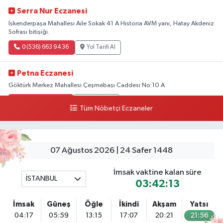
Serra Nur Eczanesi
İskenderpaşa Mahallesi Aile Sokak 41 A Historia AVM yanı, Hatay Akdeniz
Sofrası bitişiği.
0 (536) 663 94 36
Yol Tarifi Al
Petna Eczanesi
Göktürk Merkez Mahallesi Çeşmebaşı Caddesi No:10 A
0 (212) 360 18 23
Yol Tarifi Al
Tüm Nöbetçi Eczaneler
Sacide Eczanesi
Karlıktepe Mahallesi Soğanlık Caddesi No:34 A
07 Ağustos 2026 | 24 Safer 1448
0 (216) 504 24 53
Yol Tarifi Al
İmsak vaktine kalan süre
İSTANBUL
Bulvar Eczanesi
03:42:13
Ahmet Yesevi Mahallesi Abbas Medeni Sokak 17 A Çiftlik köprüsünü
geçtikten sonra Harman Mobilya arkası, Tulumba mevki, ECZANELER
İmsak
Güneş
Öğle
İkindi
Akşam
Yatsı
BÖLGESİ (GÜNEŞ, BULVAR, ÇİĞDEM, DEVA ECZANELERİ) eski gazi sağlık
04:17
05:59
13:15
17:07
20:21
21:56
o