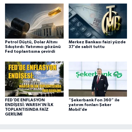
Petrol Düştü, Dolar Altını
Merkez Bankası faizi yüzde
Sıkıştırdı: Yatırımcı gözünü
37’de sabit tuttu
Fed toplantısına çevirdi
FED'DE ENFLASYON
“Şekerbank Fon 360” ile
ENDİŞESİ: WARSH'IN İLK
yatırım fonları Şeker
TOPLANTISINDA FAİZ
Mobil’de
GERİLİMİ