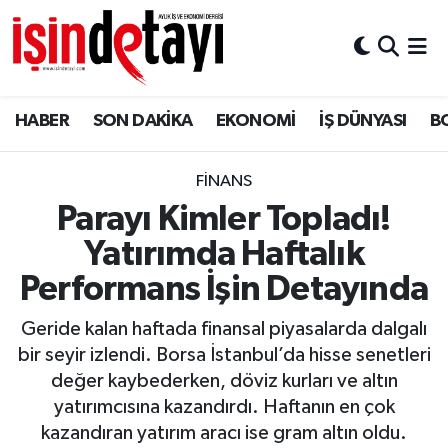
DÜNYA
Nöbetçi Eczaneler
HABER
SON DAKİKA
EKONOMİ
İŞ DÜNYASI
B
Eğitim
Hava Durumu
EKONOMİ
İstanbul Namaz Vakitleri
FİNANS
Parayı Kimler Topladı!
ENERJİ HABERİ
Trafik Durumu
Yatırımda Haftalık
GAYRİMENKUL
Süper Lig Puan Durumu ve Fikstür
Performans İşin Detayında
Geride kalan haftada finansal piyasalarda dalgalı
HABER
Tüm Manşetler
bir seyir izlendi. Borsa İstanbul’da hisse senetleri
değer kaybederken, döviz kurları ve altın
LOJİSTİK
Son Dakika Haberleri
yatırımcısına kazandırdı. Haftanın en çok
kazandıran yatırım aracı ise gram altın oldu.
MAGAZİN
Haber Arşivi