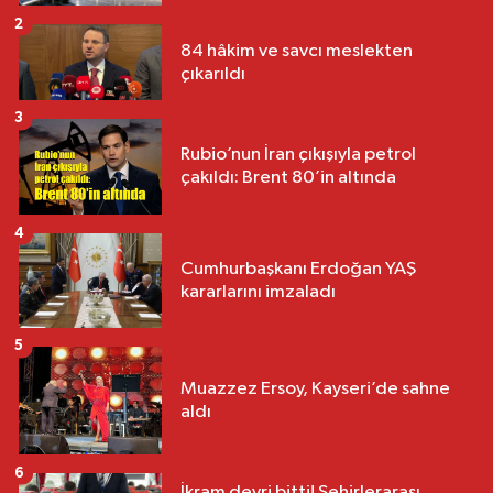
2
84 hâkim ve savcı meslekten
çıkarıldı
3
Rubio’nun İran çıkışıyla petrol
çakıldı: Brent 80’in altında
4
Cumhurbaşkanı Erdoğan YAŞ
kararlarını imzaladı
5
Muazzez Ersoy, Kayseri’de sahne
aldı
6
İkram devri bitti! Şehirlerarası