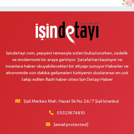
0 (216) 208 59 51
Yol Tarifi Al
Halıcıoğlu Eczanesi
Halıcıoğlu Mahallesi Tunç Sokak 1 A Çıksalın,Alev Ofluoğlu Semt Konağı
yanı
0 (212) 369 45 49
Yol Tarifi Al
İşindetayi.com, yepyeni temasıyla sizleri buluştururken, sadelik
Anka Eczanesi
ve modernizmi bir araya getiriyor. Şatafattan kaçınıyor ve
insanlara haber okuyabilecekleri bir altyapı sunuyor.Haberler ve
Acıbadem Mahallesi Acıbadem Caddesi 76 A İŞ BANKASI
KONUTLARINDAN KADIKÖY İSTİKAMETİNE GİDERKEN IŞIKLARI GEÇİNCE
ekonomide son dakika gelişmeleri türkiyenin uluslararası en çok
SOLDA
takip edilen flash haber sitesi İşin Detayı Haber
0 (216) 771 50 40
Yol Tarifi Al
Şişli Merkez Mah. Hasat Sk No:24/7 Şişli İstanbul
Portakal Eczanesi
Anadolu Mahallesi Necip Fazıl Caddesi 58 A 2. CAMİNİN (YEŞİL CAMİ)
05323674810
100 METRE İLERİSİ- BAKLAVACI ŞEMSETTİN SIRASINDA- ŞİRİNDEREYE
İNEN YOL ÜZERİ
[email protected]
0 (212) 813 75 49
Yol Tarifi Al