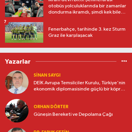
otobüs yolculuklarında bir zamanlar
dondurma ikramdı, şimdi kek bile
yok
7
Fenerbahçe, tarihinde 3. kez Sturm
Graz ile karşılaşacak
Yazarlar
SINAN SAYGI
DEİK Avrupa Temsilciler Kurulu, Türkiye'nin
ekonomik diplomasisinde güçlü bir köprü
oluşturuyor
ORHAN DÖRTER
Güneşin Bereketi ve Depolama Çağı