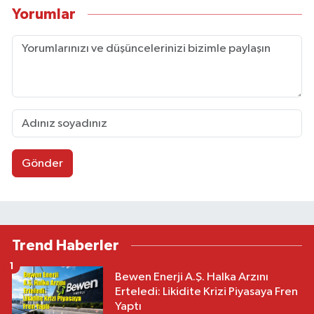
Yorumlar
Gönder
Trend Haberler
1
Bewen Enerji A.Ş. Halka Arzını
Erteledi: Likidite Krizi Piyasaya Fren
Yaptı