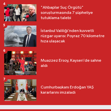
4
"Ahbaplar Suç Örgütü"
soruşturmasında 7 şüpheliye
tutuklama talebi
5
İstanbul Valiliği’nden kuvvetli
rüzgar uyarısı: Poyraz 70 kilometre
hıza ulaşacak
6
Muazzez Ersoy, Kayseri’de sahne
aldı
7
Cumhurbaşkanı Erdoğan YAŞ
kararlarını imzaladı