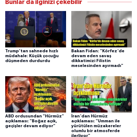
Bunlar da ilginizi çekebilir
Trump’tan sahnede hızlı
Bakan Fidan: "Körfez'de
müdahale: Küçük çocuğu
devam eden savaş
düşmeden durdurdu
dikkatimizi Filistin
meselesinden ayırmadı"
ABD ordusundan "Hürmüz"
İran'dan Hürmüz
açıklaması: "Boğaz açık,
açıklaması: "Umman ile
geçişler devam ediyor"
yürütülen müzakereler
olumlu bir atmosferde
ilerliyor"