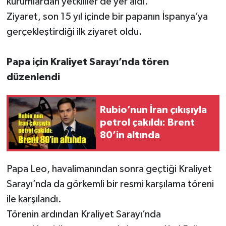
kurumlardan yetkililer de yer aldı.
Ziyaret, son 15 yıl içinde bir papanın İspanya’ya
gerçekleştirdiği ilk ziyaret oldu.
Papa için Kraliyet Sarayı’nda tören
düzenlendi
Rubio’nun İran çıkışıyla
petrol çakıldı: Brent
80’in altında
Papa Leo, havalimanından sonra geçtiği Kraliyet
Sarayı’nda da görkemli bir resmi karşılama töreni
ile karşılandı.
Törenin ardından Kraliyet Sarayı’nda