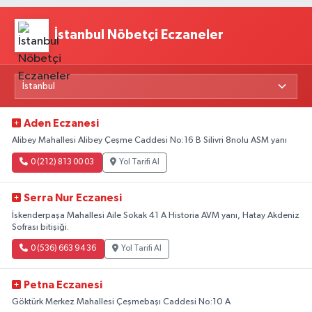
İstanbul Nöbetçi Eczaneler
Aden Eczanesi
Alibey Mahallesi Alibey Çeşme Caddesi No:16 B Silivri 8nolu ASM yanı
0 (212) 813 00 03
Yol Tarifi Al
Serra Nur Eczanesi
İskenderpaşa Mahallesi Aile Sokak 41 A Historia AVM yanı, Hatay Akdeniz
Sofrası bitişiği.
0 (536) 663 94 36
Yol Tarifi Al
Petna Eczanesi
Göktürk Merkez Mahallesi Çeşmebaşı Caddesi No:10 A