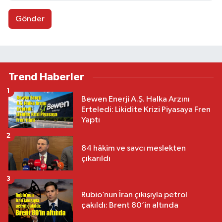
Gönder
Trend Haberler
1
Bewen Enerji A.Ş. Halka Arzını
Erteledi: Likidite Krizi Piyasaya Fren
Yaptı
2
84 hâkim ve savcı meslekten
çıkarıldı
3
Rubio’nun İran çıkışıyla petrol
çakıldı: Brent 80’in altında