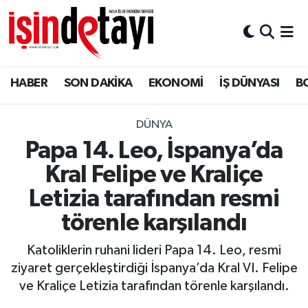
DÜNYA
Nöbetçi Eczaneler
HABER
SON DAKİKA
EKONOMİ
İŞ DÜNYASI
B
Eğitim
Hava Durumu
EKONOMİ
İstanbul Namaz Vakitleri
DÜNYA
Papa 14. Leo, İspanya’da
ENERJİ HABERİ
Trafik Durumu
Kral Felipe ve Kraliçe
GAYRİMENKUL
Süper Lig Puan Durumu ve Fikstür
Letizia tarafından resmi
törenle karşılandı
HABER
Tüm Manşetler
Katoliklerin ruhani lideri Papa 14. Leo, resmi
LOJİSTİK
Son Dakika Haberleri
ziyaret gerçekleştirdiği İspanya’da Kral VI. Felipe
ve Kraliçe Letizia tarafından törenle karşılandı.
MAGAZİN
Haber Arşivi