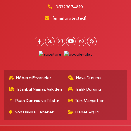
HASTANESİNİN 100 METRE YUKARISI - FİZİK TEDAVİ HASTANESİNİN 100
METRE AŞAĞISI
05323674810
0 (212) 441 38 16
Yol Tarifi Al
[email protected]
Yaşam Eczanesi
Osmangazi Mahallesi Atayolu Caddesi 10C-D KAYA ÇİFTLİĞİ İLE KÖFTECİ
YUSUF ARASINDA, TARIM KOOPERATİF MARKETİ KARŞISI,SAAT KULESİNİN
ÇAPRAZINDA
0 (506) 466 78 60
Yol Tarifi Al
Müge Eczanesi
Nöbetçi Eczaneler
Hava Durumu
19 Mayıs Mahallesi Bayar Caddesi 55B Acıbadem Kozyatağı
Hastanesinin 200m Aşağısındaki İlk Işıklarda. (30 Ağustos İlkokulunun
100m Yukarısında)
İstanbul Namaz Vakitleri
Trafik Durumu
0 (216) 463 14 95
Yol Tarifi Al
Puan Durumu ve Fikstür
Tüm Manşetler
Son Dakika Haberleri
Haber Arşivi
Göksun Eczanesi
Esentepe Mahallesi 2850. Sokak No:142 B ESENTEPE MUHTARLIĞI
KARŞISI,NECIP FAZIL KISAKÜREK KÜLTÜR MERKEZİ KARŞISI