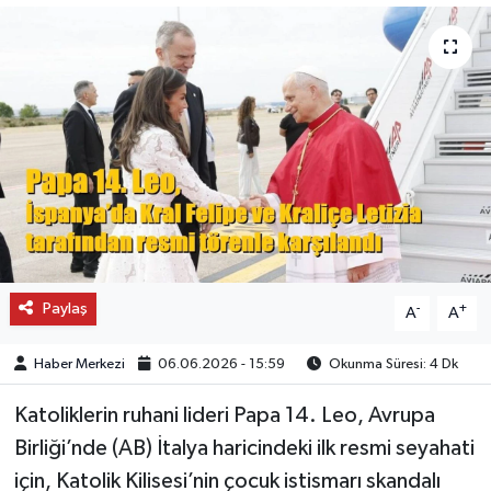
OTO DETAY
SAĞLIK
SON DAKİKA
SPOR
FİNANS
Paylaş
-
+
A
A
Haber Merkezi
06.06.2026 - 15:59
Okunma Süresi: 4 Dk
Katoliklerin ruhani lideri Papa 14. Leo, Avrupa
Birliği’nde (AB) İtalya haricindeki ilk resmi seyahati
için, Katolik Kilisesi’nin çocuk istismarı skandalı