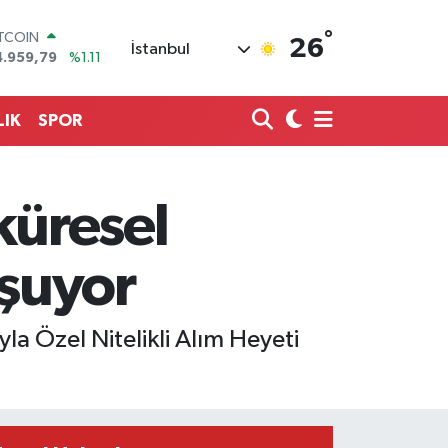
ITCOIN
4.959,79
%1.11
°
26
İstanbul
OLAR
7,7436
%0.18
URO
5,2510
%0.32
LIK
SPOR
TERLİN
4,4811
%0.38
RAM ALTIN
660.55
%0.03
 küresel
İST100
3.779
%-14
uşuyor
yla Özel Nitelikli Alım Heyeti