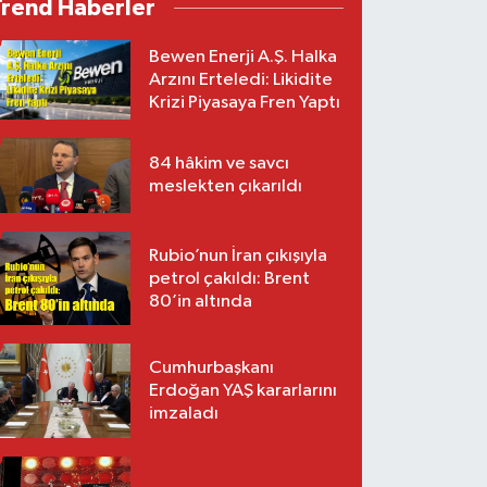
Trend Haberler
Bewen Enerji A.Ş. Halka
Arzını Erteledi: Likidite
Krizi Piyasaya Fren Yaptı
84 hâkim ve savcı
meslekten çıkarıldı
Rubio’nun İran çıkışıyla
petrol çakıldı: Brent
80’in altında
Cumhurbaşkanı
Erdoğan YAŞ kararlarını
imzaladı