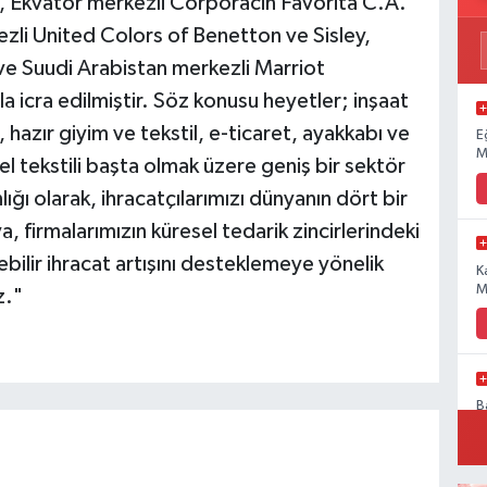
n, Ekvator merkezli Corporacin Favorita C.A.
zli United Colors of Benetton ve Sisley,
 Suudi Arabistan merkezli Marriot
a icra edilmiştir. Söz konusu heyetler; inşaat
 hazır giyim ve tekstil, e-ticaret, ayakkabı ve
E
M
l tekstili başta olmak üzere geniş bir sektör
ığı olarak, ihracatçılarımızı dünyanın dört bir
ya, firmalarımızın küresel tedarik zincirlerindeki
lir ihracat artışını desteklemeye yönelik
K
M
z."
B
P
a