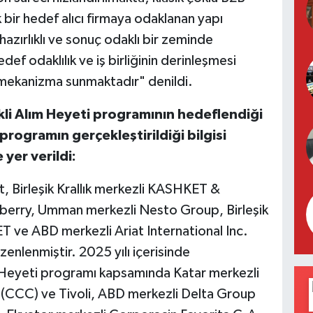
 bir hedef alıcı firmaya odaklanan yapı
azırlıklı ve sonuç odaklı bir zeminde
def odaklılık ve iş birliğinin derinleşmesi
r mekanizma sunmaktadır" denildi.
likli Alım Heyeti programının hedeflendiği
 6 programın gerçekleştirildiği bilgisi
 yer verildi:
, Birleşik Krallık merkezli KASHKET &
erry, Umman merkezli Nesto Group, Birleşik
 ve ABD merkezli Ariat International Inc.
zenlenmiştir. 2025 yılı içerisinde
ım Heyeti programı kapsamında Katar merkezli
CCC) ve Tivoli, ABD merkezli Delta Group