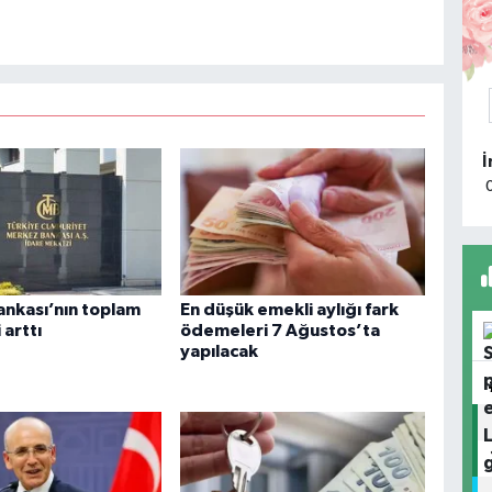
M
R
D
M
Ü
nkası’nın toplam
En düşük emekli aylığı fark
 arttı
ödemeleri 7 Ağustos’ta
yapılacak
S
K