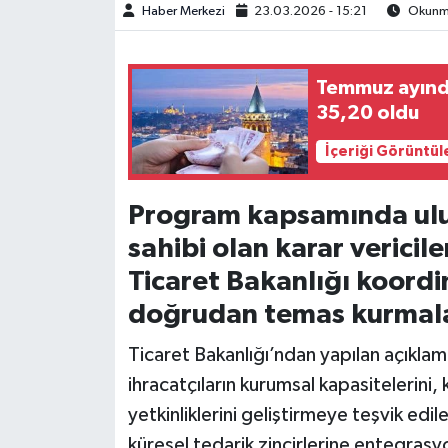
Haber Merkezi
23.03.2026 - 15:21
Okunma
Temmuz ayında
35,20 oldu
İçeriği Görüntül
Program kapsamında ulus
sahibi olan karar vericil
Ticaret Bakanlığı koordi
doğrudan temas kurmala
Ticaret Bakanlığı’ndan yapılan açıklam
ihracatçıların kurumsal kapasitelerini,
yetkinliklerini geliştirmeye teşvik edi
küresel tedarik zincirlerine entegrasyo