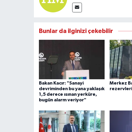
Bunlar da ilginizi çekebilir
Bakan Kacır: "Sanayi
Merkez Ba
devriminden bu yana yaklaşık
rezervleri
1,5 derece ısınan yerküre,
bugün alarm veriyor"