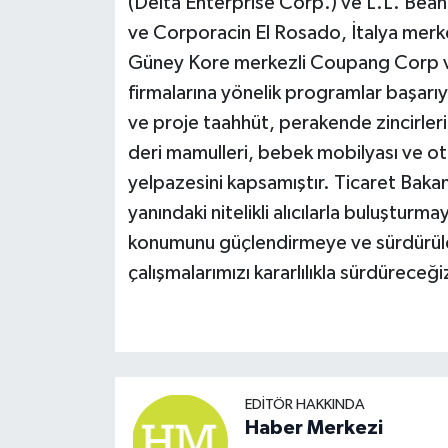
(Delta Enterprise Corp.) ve L.L. Bea
ve Corporacin El Rosado, İtalya merke
Güney Kore merkezli Coupang Corp ve
firmalarına yönelik programlar başarıyl
ve proje taahhüt, perakende zincirleri,
deri mamulleri, bebek mobilyası ve ote
yelpazesini kapsamıştır. Ticaret Bakanl
yanındaki nitelikli alıcılarla buluşturma
konumunu güçlendirmeye ve sürdürülebi
çalışmalarımızı kararlılıkla sürdüreceği
EDITÖR HAKKINDA
Haber Merkezi