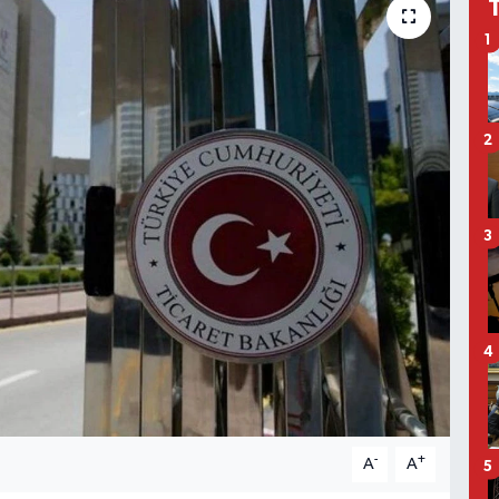
1
2
3
4
-
+
A
A
5