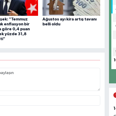
M
B
C
mşek: "Temmuz
Ağustos ayı kira artış tavanı
lık enflasyon bir
belli oldu
a göre 0,4 puan
ek yüzde 31,8
ti"
İ
1
A
S
A
D
Y
1