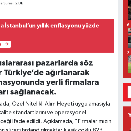
 Süresi: 2 Dk
 İstanbul’un yıllık enflasyonu yüzde
6
e
7
lararası pazarlarda söz
er Türkiye’de ağırlanarak
nasyonunda yerli firmalara
rı sağlanacak.
ada, Özel Nitelikli Alım Heyeti uygulamasıyla
 kalite standartlarını ve operasyonel
leceği ifade edildi. Açıklamada, "Firmalarımızın
n süreci hızlandırılmakta; klasik çoklu B2B