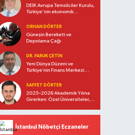
DEİK Avrupa Temsilciler Kurulu,
Türkiye'nin ekonomik
diplomasisinde güçlü bir köprü
oluşturuyor
ORHAN DÖRTER
Güneşin Bereketi ve
Depolama Çağı
DR. FARUK ÇETİN
Yeni Dünya Düzeni ve
Türkiye’nin Finans Merkezi
Stratejisi
SAFFET DÖRTER
2025–2026 Akademik Yılına
Girerken: Özel Üniversiteler,
Kayıtlar ve Eğitimde Yeni
Beklentiler
İstanbul Nöbetçi Eczaneler