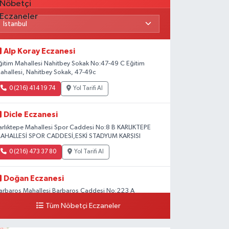
Alp Koray Eczanesi
ğitim Mahallesi Nahitbey Sokak No:47-49 C Eğitim
ahallesi, Nahitbey Sokak, 47-49c
0 (216) 414 19 74
Yol Tarifi Al
Dicle Eczanesi
arlıktepe Mahallesi Spor Caddesi No:8 B KARLIKTEPE
AHALLESİ SPOR CADDESİ,ESKİ STADYUM KARŞISI
0 (216) 473 37 80
Yol Tarifi Al
Doğan Eczanesi
arbaros Mahallesi Barbaros Caddesi No:223 A
aladium AVM aşağısı, Mersinli Ciğerci Apo ve 32. Noter
Tüm Nöbetçi Eczaneler
rası
0 (216) 315 64 48
Yol Tarifi Al