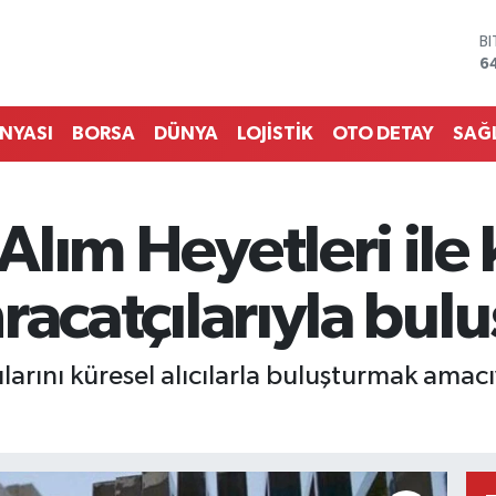
B
6
D
4
E
5
ÜNYASI
BORSA
DÜNYA
LOJİSTİK
OTO DETAY
SAĞ
S
6
G
6
 Alım Heyetleri ile
B
1
ihracatçılarıyla bul
ılarını küresel alıcılarla buluşturmak amacı