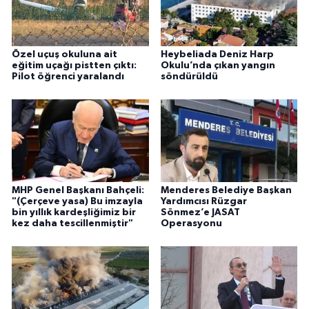
Özel uçuş okuluna ait
Heybeliada Deniz Harp
eğitim uçağı pistten çıktı:
Okulu’nda çıkan yangın
Pilot öğrenci yaralandı
söndürüldü
MHP Genel Başkanı Bahçeli:
Menderes Belediye Başkan
"(Çerçeve yasa) Bu imzayla
Yardımcısı Rüzgar
bin yıllık kardeşliğimiz bir
Sönmez’e JASAT
kez daha tescillenmiştir"
Operasyonu