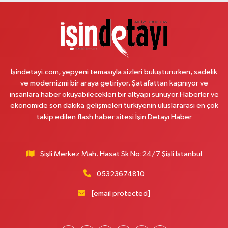
Lotuslar Binası
0 (212) 852 91 96
Yol Tarifi Al
Çemberlitaş Eczanesi
Binbirdirek Mahallesi Peykane Caddesi 25 A
İşindetayi.com, yepyeni temasıyla sizleri buluştururken, sadelik
0 (212) 590 90 09
Yol Tarifi Al
ve modernizmi bir araya getiriyor. Şatafattan kaçınıyor ve
insanlara haber okuyabilecekleri bir altyapı sunuyor.Haberler ve
Naciye Eczanesi
ekonomide son dakika gelişmeleri türkiyenin uluslararası en çok
Esentepe Mahallesi 2388. Sokak 8 A 38 NOLU ASM YANI - ESENTEPE
takip edilen flash haber sitesi İşin Detayı Haber
MERKEZ CAMİNİN ORDAKİ GÜVEN KASABIN KARŞI SOKAĞINDA
0 (552) 156 57 58
Yol Tarifi Al
Şişli Merkez Mah. Hasat Sk No:24/7 Şişli İstanbul
Tozkoparan Eczanesi
05323674810
Mehmet Nesih Özmen Mahallesi Zeki Sokak No:28 A MEVLANA FIRININ
YAN DÜKKANI
[email protected]
0 (212) 481 73 25
Yol Tarifi Al
Burak Eczanesi