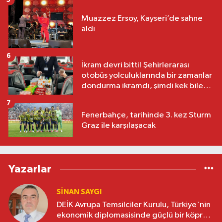
Muazzez Ersoy, Kayseri’de sahne
aldı
6
İkram devri bitti! Şehirlerarası
otobüs yolculuklarında bir zamanlar
dondurma ikramdı, şimdi kek bile
yok
7
Fenerbahçe, tarihinde 3. kez Sturm
Graz ile karşılaşacak
Yazarlar
SINAN SAYGI
DEİK Avrupa Temsilciler Kurulu, Türkiye'nin
ekonomik diplomasisinde güçlü bir köprü