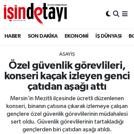
DÜNYA
Nöbetçi Eczaneler
HABER
SON DAKİKA
EKONOMİ
İŞ DÜNYASI
B
Eğitim
Hava Durumu
EKONOMİ
İstanbul Namaz Vakitleri
ASAYİŞ
Özel güvenlik görevlileri,
ENERJİ HABERİ
Trafik Durumu
konseri kaçak izleyen genci
GAYRİMENKUL
Süper Lig Puan Durumu ve Fikstür
çatıdan aşağı attı
Mersin’in Mezitli ilçesinde ücretli düzenlenen
HABER
Tüm Manşetler
konseri, binanın çatısına çıkarak izlemeye çalışan
gençlere özel güvenlik görevlilerinin müdahalesi
LOJİSTİK
Son Dakika Haberleri
sert oldu. Güvenlik görevlilerinin tartakladığı
gençlerden biri çatıdan aşağı atıldı.
MAGAZİN
Haber Arşivi