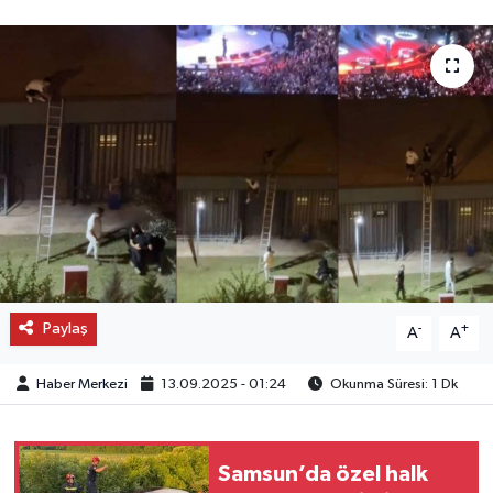
OTO DETAY
SAĞLIK
SON DAKİKA
SPOR
FİNANS
Paylaş
-
+
A
A
Haber Merkezi
13.09.2025 - 01:24
Okunma Süresi: 1 Dk
Samsun’da özel halk