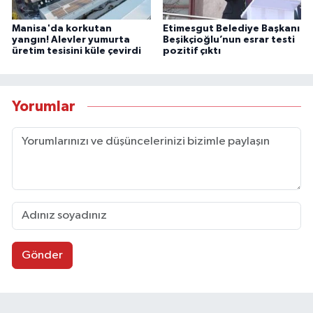
Manisa'da korkutan
Etimesgut Belediye Başkanı
yangın! Alevler yumurta
Beşikçioğlu’nun esrar testi
üretim tesisini küle çevirdi
pozitif çıktı
Yorumlar
Gönder