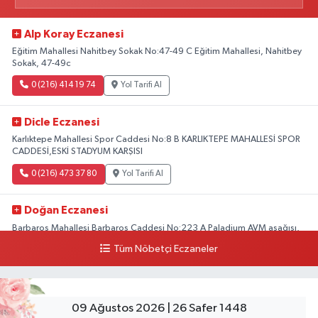
Alp Koray Eczanesi
Eğitim Mahallesi Nahitbey Sokak No:47-49 C Eğitim Mahallesi, Nahitbey
Sokak, 47-49c
0 (216) 414 19 74
Yol Tarifi Al
Dicle Eczanesi
Karlıktepe Mahallesi Spor Caddesi No:8 B KARLIKTEPE MAHALLESİ SPOR
CADDESİ,ESKİ STADYUM KARŞISI
0 (216) 473 37 80
Yol Tarifi Al
Doğan Eczanesi
Barbaros Mahallesi Barbaros Caddesi No:223 A Paladium AVM aşağısı,
Mersinli Ciğerci Apo ve 32. Noter arası
Tüm Nöbetçi Eczaneler
0 (216) 315 64 48
Yol Tarifi Al
Mali Eczanesi
09 Ağustos 2026 | 26 Safer 1448
Merkez Mahallesi Tüloğlu Sokak No:4 A REŞİTPAŞACADDESİ QNB BANK