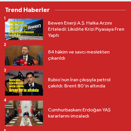
Trend Haberler
1
Bewen Enerji A.Ş. Halka Arzını
Erteledi: Likidite Krizi Piyasaya Fren
Yaptı
2
84 hâkim ve savcı meslekten
çıkarıldı
3
Rubio’nun İran çıkışıyla petrol
çakıldı: Brent 80’in altında
4
Cumhurbaşkanı Erdoğan YAŞ
kararlarını imzaladı
5