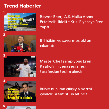
Trend Haberler
1
Bewen Enerji A.Ş. Halka Arzını
Erteledi: Likidite Krizi Piyasaya Fren
Yaptı
2
84 hâkim ve savcı meslekten
çıkarıldı
3
MasterChef şampiyonu Eren
Kaşıkçı’nın cenazesi ailesi
tarafından teslim alındı
4
Rubio’nun İran çıkışıyla petrol
çakıldı: Brent 80’in altında
5