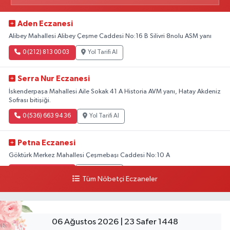
Aden Eczanesi
Alibey Mahallesi Alibey Çeşme Caddesi No:16 B Silivri 8nolu ASM yanı
0 (212) 813 00 03
Yol Tarifi Al
Serra Nur Eczanesi
İskenderpaşa Mahallesi Aile Sokak 41 A Historia AVM yanı, Hatay Akdeniz
Sofrası bitişiği.
0 (536) 663 94 36
Yol Tarifi Al
Petna Eczanesi
Göktürk Merkez Mahallesi Çeşmebaşı Caddesi No:10 A
0 (212) 360 18 23
Yol Tarifi Al
Tüm Nöbetçi Eczaneler
Sacide Eczanesi
Karlıktepe Mahallesi Soğanlık Caddesi No:34 A
06 Ağustos 2026 | 23 Safer 1448
0 (216) 504 24 53
Yol Tarifi Al