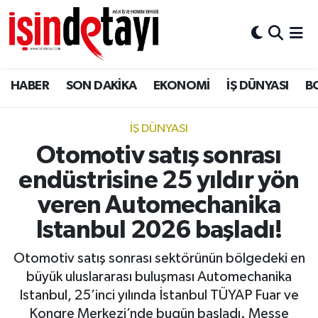
DÜNYA
Nöbetçi Eczaneler
HABER
SON DAKİKA
EKONOMİ
İŞ DÜNYASI
B
Eğitim
Hava Durumu
EKONOMİ
İstanbul Namaz Vakitleri
İŞ DÜNYASI
Otomotiv satış sonrası
ENERJİ HABERİ
Trafik Durumu
endüstrisine 25 yıldır yön
GAYRİMENKUL
Süper Lig Puan Durumu ve Fikstür
veren Automechanika
Istanbul 2026 başladı!
HABER
Tüm Manşetler
Otomotiv satış sonrası sektörünün bölgedeki en
LOJİSTİK
Son Dakika Haberleri
büyük uluslararası buluşması Automechanika
Istanbul, 25’inci yılında İstanbul TÜYAP Fuar ve
MAGAZİN
Haber Arşivi
Kongre Merkezi’nde bugün başladı. Messe