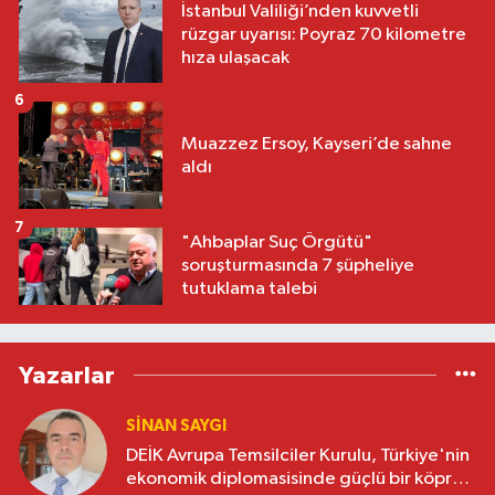
İstanbul Valiliği’nden kuvvetli
rüzgar uyarısı: Poyraz 70 kilometre
hıza ulaşacak
6
Muazzez Ersoy, Kayseri’de sahne
aldı
7
"Ahbaplar Suç Örgütü"
soruşturmasında 7 şüpheliye
tutuklama talebi
Yazarlar
SINAN SAYGI
DEİK Avrupa Temsilciler Kurulu, Türkiye'nin
ekonomik diplomasisinde güçlü bir köprü