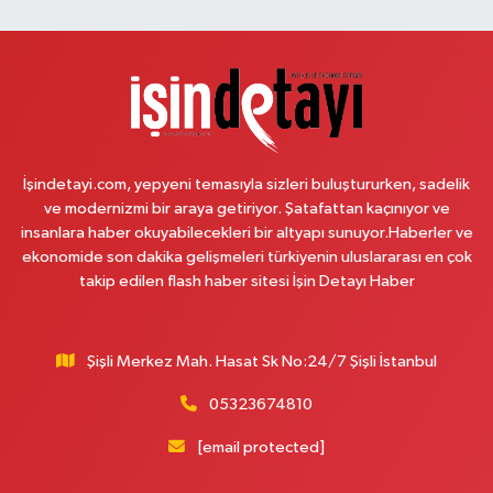
Sahra Eczanesi
Reşitpaşa Mahallesi Tuncay Artun Caddesi No:10B Altınokta Körler Vakfı
karşısı.
0 (212) 229 55 83
Yol Tarifi Al
Plevne Eczanesi
İşindetayi.com, yepyeni temasıyla sizleri buluştururken, sadelik
Mevlana Mahallesi İbrahim Hayırlıoğlu Caddesi 6 3 PLEVNE KONUTLARI
ve modernizmi bir araya getiriyor. Şatafattan kaçınıyor ve
ÇARŞI İÇERİSİNDE
insanlara haber okuyabilecekleri bir altyapı sunuyor.Haberler ve
0 (212) 823 53 43
Yol Tarifi Al
ekonomide son dakika gelişmeleri türkiyenin uluslararası en çok
takip edilen flash haber sitesi İşin Detayı Haber
Eren Aydın Eczanesi
Siyavuşpaşa Mahallesi Adnan Kahveci Bulvarı 154 B MEMORIAL
HASTANESİNİN 100 METRE YUKARISI - FİZİK TEDAVİ HASTANESİNİN 100
Şişli Merkez Mah. Hasat Sk No:24/7 Şişli İstanbul
METRE AŞAĞISI
05323674810
0 (212) 441 38 16
Yol Tarifi Al
[email protected]
Yaşam Eczanesi
Osmangazi Mahallesi Atayolu Caddesi 10C-D KAYA ÇİFTLİĞİ İLE KÖFTECİ