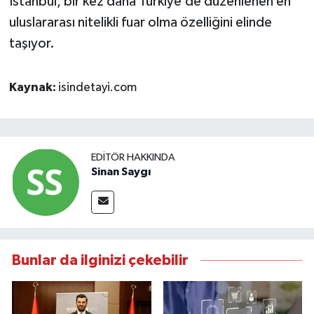
Istanbul, bir kez daha Türkiye’de düzenlenen en
uluslararası nitelikli fuar olma özelliğini elinde
taşıyor.
Kaynak:
isindetayi.com
EDITÖR HAKKINDA
Sinan Saygı
Bunlar da ilginizi çekebilir