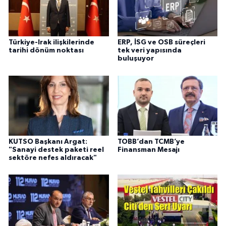
Türkiye-Irak ilişkilerinde
ERP, İSG ve OSB süreçleri
tarihi dönüm noktası
tek veri yapısında
buluşuyor
KUTSO Başkanı Argat:
TOBB’dan TCMB’ye
"Sanayi destek paketi reel
Finansman Mesajı
sektöre nefes aldıracak"