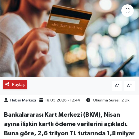
OTO DETAY
SAĞLIK
SON DAKİKA
SPOR
FİNANS
Paylaş
-
+
A
A
Haber Merkezi
18.05.2026 - 12:44
Okunma Süresi: 2 Dk
Bankalararası Kart Merkezi (BKM), Nisan
ayına ilişkin kartlı ödeme verilerini açıkladı.
Buna göre, 2,6 trilyon TL tutarında 1,8 milyar