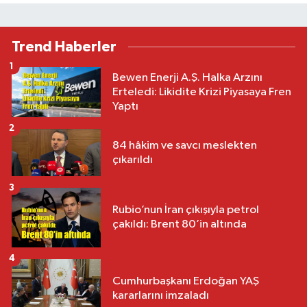
Trend Haberler
1
Bewen Enerji A.Ş. Halka Arzını
Erteledi: Likidite Krizi Piyasaya Fren
Yaptı
2
84 hâkim ve savcı meslekten
çıkarıldı
3
Rubio’nun İran çıkışıyla petrol
çakıldı: Brent 80’in altında
4
Cumhurbaşkanı Erdoğan YAŞ
kararlarını imzaladı