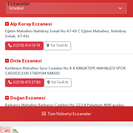
Alp Koray Eczanesi
Eğitim Mahallesi Nahitbey Sokak No:47-49 C Eğitim Mahallesi, Nahitbey
Sokak, 47-49c
0 (216) 414 19 74
Yol Tarifi Al
Dicle Eczanesi
Karlıktepe Mahallesi Spor Caddesi No:8 B KARLIKTEPE MAHALLESİ SPOR
CADDESİ,ESKİ STADYUM KARŞISI
0 (216) 473 37 80
Yol Tarifi Al
Doğan Eczanesi
Barbaros Mahallesi Barbaros Caddesi No:223 A Paladium AVM aşağısı,
Mersinli Ciğerci Apo ve 32. Noter arası
Tüm Nöbetçi Eczaneler
0 (216) 315 64 48
Yol Tarifi Al