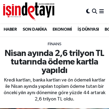
DÜNYA
Nöbetçi Eczaneler
HABER
SON DAKİKA
EKONOMİ
İŞ DÜNYASI
B
Eğitim
Hava Durumu
EKONOMİ
İstanbul Namaz Vakitleri
FİNANS
Nisan ayında 2,6 trilyon TL
ENERJİ HABERİ
Trafik Durumu
tutarında ödeme kartla
GAYRİMENKUL
Süper Lig Puan Durumu ve Fikstür
yapıldı
Kredi kartları, banka kartları ve ön ödemeli kartlar
HABER
Tüm Manşetler
ile Nisan ayında yapılan toplam ödeme tutarı bir
önceki yılın aynı dönemine göre yüzde 44 artarak
LOJİSTİK
Son Dakika Haberleri
2,6 trilyon TL oldu.
MAGAZİN
Haber Arşivi