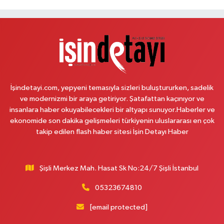
Mevlana Mahallesi Hürriyet Caddesi 10B Innovia 1. Etap Yolu Üzeri
Öğretmenler Sitesi ve Albayrak Cami yanı, Güzelyurt 2 Nolu ASM Karşısı,
Lotuslar Binası
0 (212) 852 91 96
Yol Tarifi Al
Çemberlitaş Eczanesi
Binbirdirek Mahallesi Peykane Caddesi 25 A
İşindetayi.com, yepyeni temasıyla sizleri buluştururken, sadelik
0 (212) 590 90 09
Yol Tarifi Al
ve modernizmi bir araya getiriyor. Şatafattan kaçınıyor ve
insanlara haber okuyabilecekleri bir altyapı sunuyor.Haberler ve
Naciye Eczanesi
ekonomide son dakika gelişmeleri türkiyenin uluslararası en çok
Esentepe Mahallesi 2388. Sokak 8 A 38 NOLU ASM YANI - ESENTEPE
takip edilen flash haber sitesi İşin Detayı Haber
MERKEZ CAMİNİN ORDAKİ GÜVEN KASABIN KARŞI SOKAĞINDA
0 (552) 156 57 58
Yol Tarifi Al
Şişli Merkez Mah. Hasat Sk No:24/7 Şişli İstanbul
Tozkoparan Eczanesi
05323674810
Mehmet Nesih Özmen Mahallesi Zeki Sokak No:28 A MEVLANA FIRININ
YAN DÜKKANI
[email protected]
0 (212) 481 73 25
Yol Tarifi Al