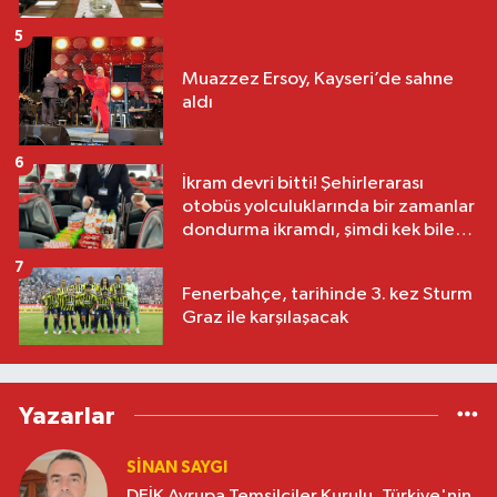
5
Muazzez Ersoy, Kayseri’de sahne
aldı
6
İkram devri bitti! Şehirlerarası
otobüs yolculuklarında bir zamanlar
dondurma ikramdı, şimdi kek bile
yok
7
Fenerbahçe, tarihinde 3. kez Sturm
Graz ile karşılaşacak
Yazarlar
SINAN SAYGI
DEİK Avrupa Temsilciler Kurulu, Türkiye'nin