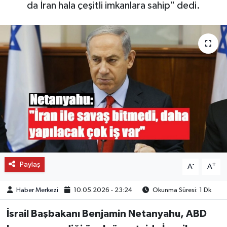
da İran hala çeşitli imkanlara sahip" dedi.
OTO DETAY
SAĞLIK
SON DAKİKA
SPOR
FİNANS
Paylaş
-
+
A
A
Haber Merkezi
10.05.2026 - 23:24
Okunma Süresi: 1 Dk
İsrail Başbakanı Benjamin Netanyahu, ABD