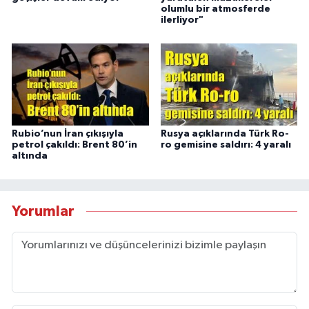
olumlu bir atmosferde
ilerliyor"
Rubio’nun İran çıkışıyla
Rusya açıklarında Türk Ro-
petrol çakıldı: Brent 80’in
ro gemisine saldırı: 4 yaralı
altında
Yorumlar