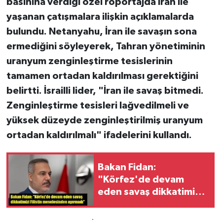
basınına verdiği özel röportajda İran ile
yaşanan çatışmalara ilişkin açıklamalarda
bulundu. Netanyahu, İran ile savaşın sona
ermediğini söyleyerek, Tahran yönetiminin
uranyum zenginleştirme tesislerinin
tamamen ortadan kaldırılması gerektiğini
belirtti. İsrailli lider, "İran ile savaş bitmedi.
Zenginleştirme tesisleri lağvedilmeli ve
yüksek düzeyde zenginleştirilmiş uranyum
ortadan kaldırılmalı" ifadelerini kullandı.
Bakan Fidan:
"Körfez'de devam
eden savaş dikkatimizi
Filistin meselesinden
ayırmadı"