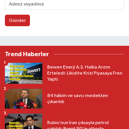
Gönder
Trend Haberler
1
Bewen Enerji A.Ş. Halka Arzını
Erteledi: Likidite Krizi Piyasaya Fren
Yaptı
2
84 hâkim ve savcı meslekten
çıkarıldı
3
Rubio’nun İran çıkışıyla petrol
çakıldı: Brent 80’in altında