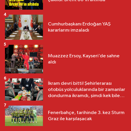
4
Cumhurbaşkanı Erdoğan YAŞ
kararlarını imzaladı
5
Muazzez Ersoy, Kayseri’de sahne
aldı
6
İkram devri bitti! Şehirlerarası
otobüs yolculuklarında bir zamanlar
dondurma ikramdı, şimdi kek bile
yok
7
Fenerbahçe, tarihinde 3. kez Sturm
Graz ile karşılaşacak