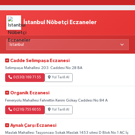
Yeni Beklentiler
İstanbul Nöbetçi Eczaneler
Cadde Selimpaşa Eczanesi
Selimpaşa Mahallesi 203. Caddesi No:28 BA
0 (530) 169 71 55
Yol Tarifi Al
Organik Eczanesi
Feneryolu Mahallesi Fahrettin Kerim Gökay Caddesi No:84 A
0 (216) 755 60 55
Yol Tarifi Al
Aynalı Çarşı Eczanesi
Maslak Mahallesi Taşyoncası Sokak Maslak 1453 sitesi D Blok No:1 AC İç