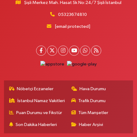
Şişli Merkez Mah. Hasat Sk No:24/7 Şişli İstanbul
Çobançeşme Mahallesi Dr. Sadık Ahmet Sokak 23 A Çobançeşme Aile
Sağlığı Merkezi karşısı- Fatih caddesi fırın durağının yan sokağı
05323674810
0 (212) 552 79 66
Yol Tarifi Al
[email protected]
Mevsim Eczanesi
Kanarya Mahallesi Bülbül Sokak 12 A Kanarya Bilgi Evi, Kanarya Muhtarlığı
ve Küçükçekmece 18 Nolu ASM karşısı
0 (212) 741 33 73
Yol Tarifi Al
Kerem Eczanesi
Şişli Merkez Mahallesi Abidei Hürriyet Caddesi 134 B Marriott Otelin
solunda, Carrefoursa marketin yanı
Nöbetçi Eczaneler
Hava Durumu
0 (212) 232 35 80
Yol Tarifi Al
İstanbul Namaz Vakitleri
Trafik Durumu
Zeynep Şifa Eczanesi
Puan Durumu ve Fikstür
Tüm Manşetler
Barbaros Mahallesi 214. Sokak 1 D A Hastanesi Karşısı, Parkın Önü
Son Dakika Haberleri
Haber Arşivi
0 (212) 550 42 79
Yol Tarifi Al