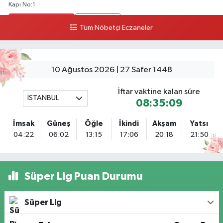
Kapı No:1
0 (212) 803 90 90
Yol Tarifi Al
Tüm Nöbetçi Eczaneler
Ekinoba Eczanesi
Ekinoba Mahallesi Hürriyet Caddesi No:64 3B Ekinoba File Market Yanı
10 Ağustos 2026 | 27 Safer 1448
0 (212) 823 05 30
Yol Tarifi Al
İftar vaktine kalan süre
İSTANBUL
Ezgi Eczanesi
08:35:08
Petroliş Mahallesi Üsküdar Caddesi 53 C VENİ VİDİ GÖZ HASTANESİ
KARŞISI
İmsak
Güneş
Öğle
İkindi
Akşam
Yatsı
04:22
06:02
13:15
17:06
20:18
21:50
0 (216) 755 85 88
Yol Tarifi Al
Bayraktar Eczanesi
Kemalpaşa Mahallesi Atatürk Bulvarı No:32 B
Süper Lig Puan Durumu
0 (531) 832 05 58
Yol Tarifi Al
Süper Lig
Ata Eczanesi