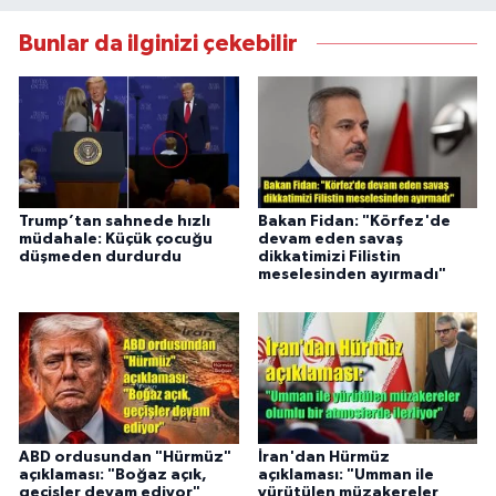
Bunlar da ilginizi çekebilir
Trump’tan sahnede hızlı
Bakan Fidan: "Körfez'de
müdahale: Küçük çocuğu
devam eden savaş
düşmeden durdurdu
dikkatimizi Filistin
meselesinden ayırmadı"
ABD ordusundan "Hürmüz"
İran'dan Hürmüz
açıklaması: "Boğaz açık,
açıklaması: "Umman ile
geçişler devam ediyor"
yürütülen müzakereler