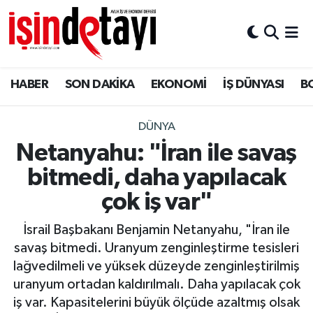
DÜNYA
Nöbetçi Eczaneler
HABER
SON DAKİKA
EKONOMİ
İŞ DÜNYASI
B
Eğitim
Hava Durumu
EKONOMİ
İstanbul Namaz Vakitleri
DÜNYA
Netanyahu: "İran ile savaş
ENERJİ HABERİ
Trafik Durumu
bitmedi, daha yapılacak
GAYRİMENKUL
Süper Lig Puan Durumu ve Fikstür
çok iş var"
İsrail Başbakanı Benjamin Netanyahu, "İran ile
HABER
Tüm Manşetler
savaş bitmedi. Uranyum zenginleştirme tesisleri
lağvedilmeli ve yüksek düzeyde zenginleştirilmiş
LOJİSTİK
Son Dakika Haberleri
uranyum ortadan kaldırılmalı. Daha yapılacak çok
iş var. Kapasitelerini büyük ölçüde azaltmış olsak
MAGAZİN
Haber Arşivi