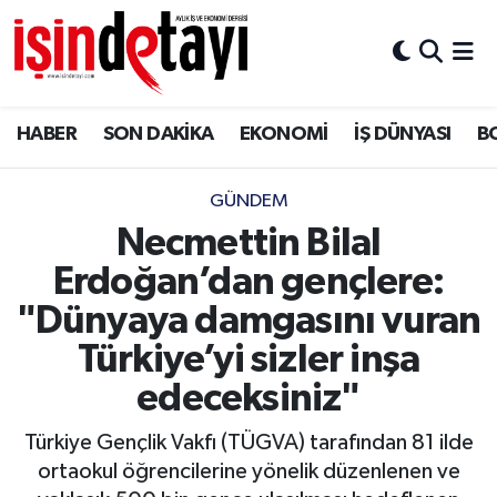
DÜNYA
Nöbetçi Eczaneler
HABER
SON DAKİKA
EKONOMİ
İŞ DÜNYASI
B
Eğitim
Hava Durumu
EKONOMİ
İstanbul Namaz Vakitleri
GÜNDEM
Necmettin Bilal
ENERJİ HABERİ
Trafik Durumu
Erdoğan’dan gençlere:
GAYRİMENKUL
Süper Lig Puan Durumu ve Fikstür
"Dünyaya damgasını vuran
Türkiye’yi sizler inşa
HABER
Tüm Manşetler
edeceksiniz"
LOJİSTİK
Son Dakika Haberleri
Türkiye Gençlik Vakfı (TÜGVA) tarafından 81 ilde
ortaokul öğrencilerine yönelik düzenlenen ve
MAGAZİN
Haber Arşivi