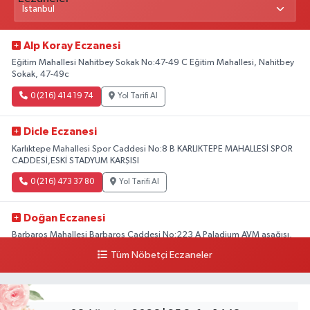
Alp Koray Eczanesi
Eğitim Mahallesi Nahitbey Sokak No:47-49 C Eğitim Mahallesi, Nahitbey
Sokak, 47-49c
0 (216) 414 19 74
Yol Tarifi Al
Dicle Eczanesi
Karlıktepe Mahallesi Spor Caddesi No:8 B KARLIKTEPE MAHALLESİ SPOR
CADDESİ,ESKİ STADYUM KARŞISI
0 (216) 473 37 80
Yol Tarifi Al
Doğan Eczanesi
Barbaros Mahallesi Barbaros Caddesi No:223 A Paladium AVM aşağısı,
Mersinli Ciğerci Apo ve 32. Noter arası
Tüm Nöbetçi Eczaneler
0 (216) 315 64 48
Yol Tarifi Al
Mali Eczanesi