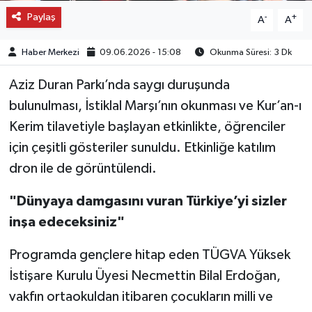
Paylaş
-
+
A
A
Haber Merkezi
09.06.2026 - 15:08
Okunma Süresi: 3 Dk
Aziz Duran Parkı’nda saygı duruşunda
bulunulması, İstiklal Marşı’nın okunması ve Kur’an-ı
Kerim tilavetiyle başlayan etkinlikte, öğrenciler
için çeşitli gösteriler sunuldu. Etkinliğe katılım
dron ile de görüntülendi.
"Dünyaya damgasını vuran Türkiye’yi sizler
inşa edeceksiniz"
Programda gençlere hitap eden TÜGVA Yüksek
İstişare Kurulu Üyesi Necmettin Bilal Erdoğan,
vakfın ortaokuldan itibaren çocukların milli ve