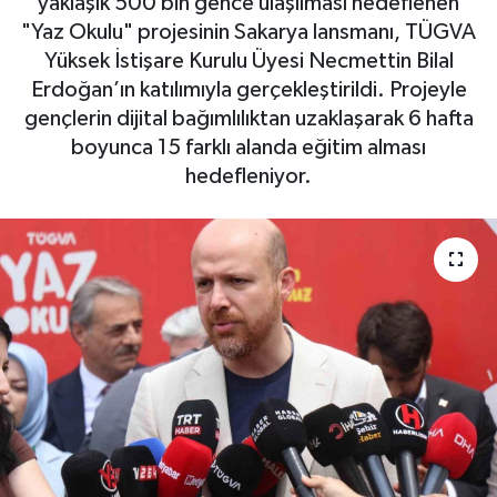
yaklaşık 500 bin gence ulaşılması hedeflenen
"Yaz Okulu" projesinin Sakarya lansmanı, TÜGVA
OTO DETAY
Yüksek İstişare Kurulu Üyesi Necmettin Bilal
Erdoğan’ın katılımıyla gerçekleştirildi. Projeyle
SAĞLIK
gençlerin dijital bağımlılıktan uzaklaşarak 6 hafta
boyunca 15 farklı alanda eğitim alması
SON DAKİKA
hedefleniyor.
SPOR
FİNANS