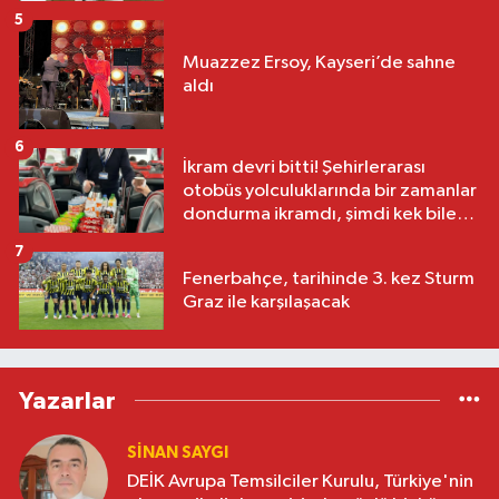
5
Muazzez Ersoy, Kayseri’de sahne
aldı
6
İkram devri bitti! Şehirlerarası
otobüs yolculuklarında bir zamanlar
dondurma ikramdı, şimdi kek bile
yok
7
Fenerbahçe, tarihinde 3. kez Sturm
Graz ile karşılaşacak
Yazarlar
SINAN SAYGI
DEİK Avrupa Temsilciler Kurulu, Türkiye'nin