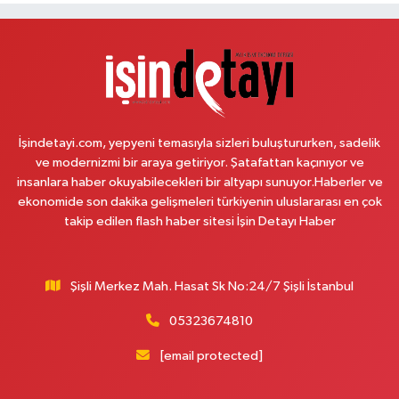
Öğretmenler Sitesi ve Albayrak Cami yanı, Güzelyurt 2 Nolu ASM Karşısı,
Lotuslar Binası
0 (212) 852 91 96
Yol Tarifi Al
Çemberlitaş Eczanesi
Binbirdirek Mahallesi Peykane Caddesi 25 A
İşindetayi.com, yepyeni temasıyla sizleri buluştururken, sadelik
0 (212) 590 90 09
Yol Tarifi Al
ve modernizmi bir araya getiriyor. Şatafattan kaçınıyor ve
insanlara haber okuyabilecekleri bir altyapı sunuyor.Haberler ve
Naciye Eczanesi
ekonomide son dakika gelişmeleri türkiyenin uluslararası en çok
Esentepe Mahallesi 2388. Sokak 8 A 38 NOLU ASM YANI - ESENTEPE
takip edilen flash haber sitesi İşin Detayı Haber
MERKEZ CAMİNİN ORDAKİ GÜVEN KASABIN KARŞI SOKAĞINDA
0 (552) 156 57 58
Yol Tarifi Al
Şişli Merkez Mah. Hasat Sk No:24/7 Şişli İstanbul
Tozkoparan Eczanesi
05323674810
Mehmet Nesih Özmen Mahallesi Zeki Sokak No:28 A MEVLANA FIRININ
YAN DÜKKANI
[email protected]
0 (212) 481 73 25
Yol Tarifi Al