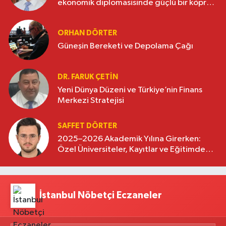
ekonomik diplomasisinde güçlü bir köprü
oluşturuyor
ORHAN DÖRTER
Güneşin Bereketi ve Depolama Çağı
DR. FARUK ÇETİN
Yeni Dünya Düzeni ve Türkiye’nin Finans
Merkezi Stratejisi
SAFFET DÖRTER
2025–2026 Akademik Yılına Girerken:
Özel Üniversiteler, Kayıtlar ve Eğitimde
Yeni Beklentiler
İstanbul Nöbetçi Eczaneler