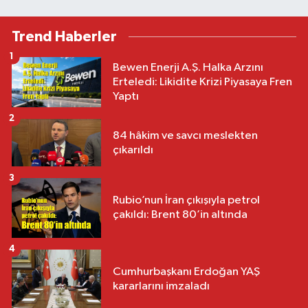
Trend Haberler
1
Bewen Enerji A.Ş. Halka Arzını
Erteledi: Likidite Krizi Piyasaya Fren
Yaptı
2
84 hâkim ve savcı meslekten
çıkarıldı
3
Rubio’nun İran çıkışıyla petrol
çakıldı: Brent 80’in altında
4
Cumhurbaşkanı Erdoğan YAŞ
kararlarını imzaladı