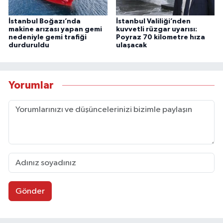
İstanbul Boğazı’nda
İstanbul Valiliği’nden
makine arızası yapan gemi
kuvvetli rüzgar uyarısı:
nedeniyle gemi trafiği
Poyraz 70 kilometre hıza
durduruldu
ulaşacak
Yorumlar
Gönder