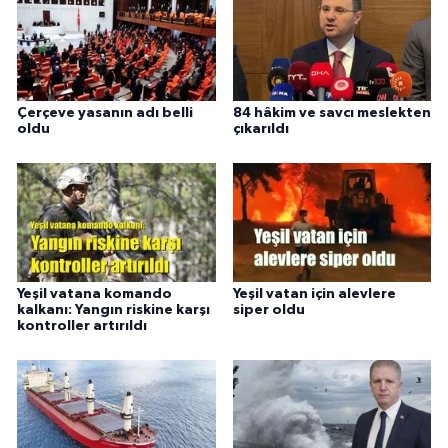
Çerçeve yasanın adı belli
84 hâkim ve savcı meslekten
oldu
çıkarıldı
Yeşil vatana komando
Yeşil vatan için alevlere
kalkanı: Yangın riskine karşı
siper oldu
kontroller artırıldı