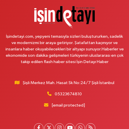
0 (212) 852 91 96
Yol Tarifi Al
Çemberlitaş Eczanesi
Binbirdirek Mahallesi Peykane Caddesi 25 A
İşindetayi.com, yepyeni temasıyla sizleri buluştururken, sadelik
0 (212) 590 90 09
Yol Tarifi Al
ve modernizmi bir araya getiriyor. Şatafattan kaçınıyor ve
insanlara haber okuyabilecekleri bir altyapı sunuyor.Haberler ve
Naciye Eczanesi
ekonomide son dakika gelişmeleri türkiyenin uluslararası en çok
Esentepe Mahallesi 2388. Sokak 8 A 38 NOLU ASM YANI - ESENTEPE
takip edilen flash haber sitesi İşin Detayı Haber
MERKEZ CAMİNİN ORDAKİ GÜVEN KASABIN KARŞI SOKAĞINDA
0 (552) 156 57 58
Yol Tarifi Al
Şişli Merkez Mah. Hasat Sk No:24/7 Şişli İstanbul
Tozkoparan Eczanesi
05323674810
Mehmet Nesih Özmen Mahallesi Zeki Sokak No:28 A MEVLANA FIRININ
YAN DÜKKANI
[email protected]
0 (212) 481 73 25
Yol Tarifi Al
Burak Eczanesi