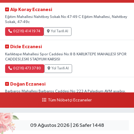
Alp Koray Eczanesi
Eğitim Mahallesi Nahitbey Sokak No:47-49 C Eğitim Mahallesi, Nahitbey
Sokak, 47-49c
0 (216) 414 19 74
Yol Tarifi Al
Dicle Eczanesi
Karlıktepe Mahallesi Spor Caddesi No:8 B KARLIKTEPE MAHALLESİ SPOR
CADDESİ,ESKİ STADYUM KARŞISI
0 (216) 473 37 80
Yol Tarifi Al
Doğan Eczanesi
Barbaros Mahallesi Barbaros Caddesi No:223 A Paladium AVM aşağısı,
Mersinli Ciğerci Apo ve 32. Noter arası
Tüm Nöbetçi Eczaneler
0 (216) 315 64 48
Yol Tarifi Al
Mali Eczanesi
09 Ağustos 2026 | 26 Safer 1448
Merkez Mahallesi Tüloğlu Sokak No:4 A REŞİTPAŞACADDESİ QNB BANK
SOKAĞI REŞİTPAŞA DENİZKÖŞKLER SAĞLIK OCAĞI KARŞISI