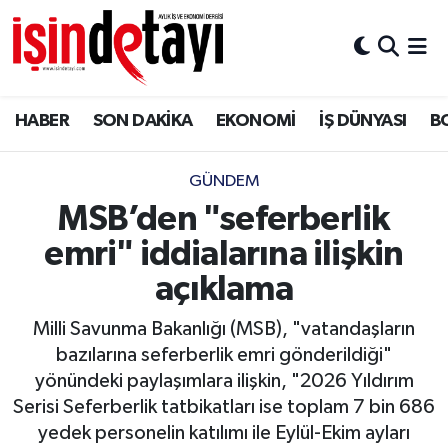
DÜNYA
Nöbetçi Eczaneler
HABER
SON DAKİKA
EKONOMİ
İŞ DÜNYASI
B
Eğitim
Hava Durumu
EKONOMİ
İstanbul Namaz Vakitleri
GÜNDEM
MSB’den "seferberlik
ENERJİ HABERİ
Trafik Durumu
emri" iddialarına ilişkin
GAYRİMENKUL
Süper Lig Puan Durumu ve Fikstür
açıklama
Milli Savunma Bakanlığı (MSB), "vatandaşların
HABER
Tüm Manşetler
bazılarına seferberlik emri gönderildiği"
yönündeki paylaşımlara ilişkin, "2026 Yıldırım
LOJİSTİK
Son Dakika Haberleri
Serisi Seferberlik tatbikatları ise toplam 7 bin 686
yedek personelin katılımı ile Eylül-Ekim ayları
MAGAZİN
Haber Arşivi