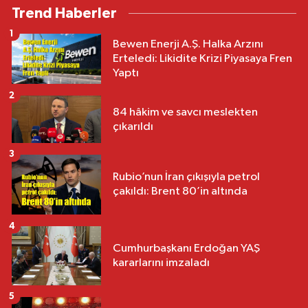
Trend Haberler
1
Bewen Enerji A.Ş. Halka Arzını
Erteledi: Likidite Krizi Piyasaya Fren
Yaptı
2
84 hâkim ve savcı meslekten
çıkarıldı
3
Rubio’nun İran çıkışıyla petrol
çakıldı: Brent 80’in altında
4
Cumhurbaşkanı Erdoğan YAŞ
kararlarını imzaladı
5