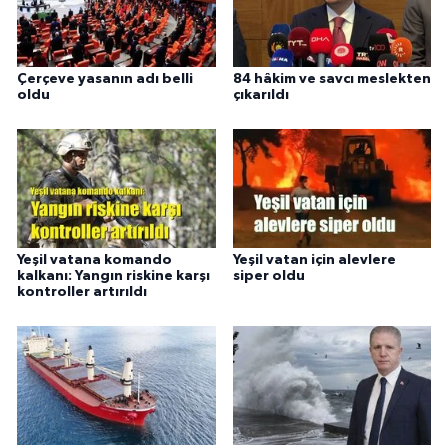
Çerçeve yasanın adı belli
84 hâkim ve savcı meslekten
oldu
çıkarıldı
Yeşil vatana komando
Yeşil vatan için alevlere
kalkanı: Yangın riskine karşı
siper oldu
kontroller artırıldı