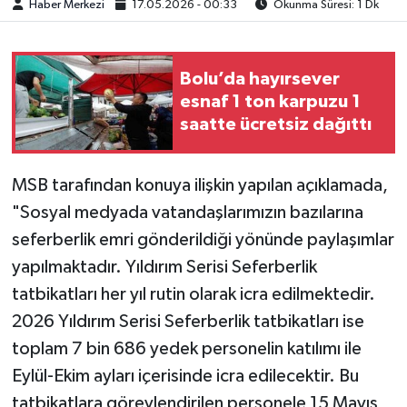
Haber Merkezi
17.05.2026 - 00:33
Okunma Süresi: 1 Dk
Bolu’da hayırsever
esnaf 1 ton karpuzu 1
saatte ücretsiz dağıttı
MSB tarafından konuya ilişkin yapılan açıklamada,
"Sosyal medyada vatandaşlarımızın bazılarına
seferberlik emri gönderildiği yönünde paylaşımlar
yapılmaktadır. Yıldırım Serisi Seferberlik
tatbikatları her yıl rutin olarak icra edilmektedir.
2026 Yıldırım Serisi Seferberlik tatbikatları ise
toplam 7 bin 686 yedek personelin katılımı ile
Eylül-Ekim ayları içerisinde icra edilecektir. Bu
tatbikatlara görevlendirilen personele 15 Mayıs