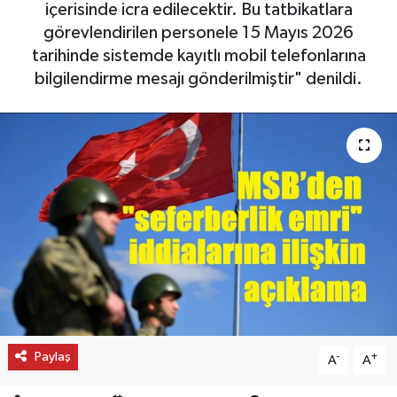
içerisinde icra edilecektir. Bu tatbikatlara
görevlendirilen personele 15 Mayıs 2026
OTO DETAY
tarihinde sistemde kayıtlı mobil telefonlarına
SAĞLIK
bilgilendirme mesajı gönderilmiştir" denildi.
SON DAKİKA
SPOR
FİNANS
Paylaş
-
+
A
A