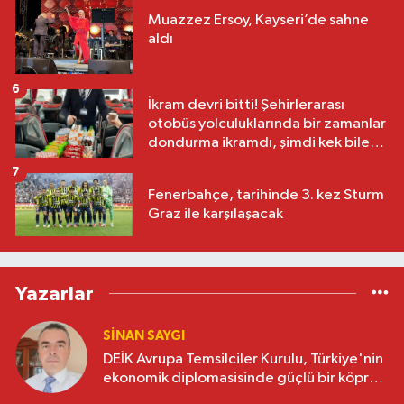
Muazzez Ersoy, Kayseri’de sahne
aldı
6
İkram devri bitti! Şehirlerarası
otobüs yolculuklarında bir zamanlar
dondurma ikramdı, şimdi kek bile
yok
7
Fenerbahçe, tarihinde 3. kez Sturm
Graz ile karşılaşacak
Yazarlar
SINAN SAYGI
DEİK Avrupa Temsilciler Kurulu, Türkiye'nin
ekonomik diplomasisinde güçlü bir köprü
oluşturuyor