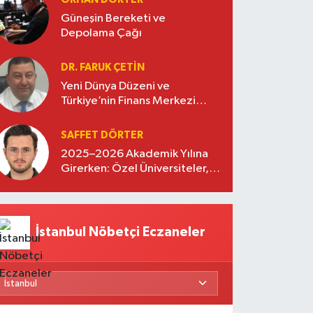
Güneşin Bereketi ve
Depolama Çağı
DR. FARUK ÇETİN
Yeni Dünya Düzeni ve
Türkiye’nin Finans Merkezi
Stratejisi
SAFFET DÖRTER
2025–2026 Akademik Yılına
Girerken: Özel Üniversiteler,
Kayıtlar ve Eğitimde Yeni
Beklentiler
İstanbul Nöbetçi Eczaneler