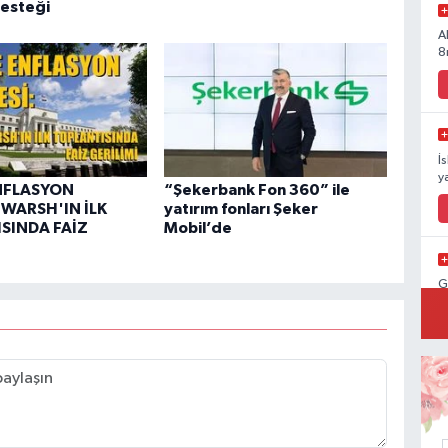
desteği
A
8
İ
y
NFLASYON
“Şekerbank Fon 360” ile
 WARSH'IN İLK
yatırım fonları Şeker
SINDA FAİZ
Mobil’de
G
K