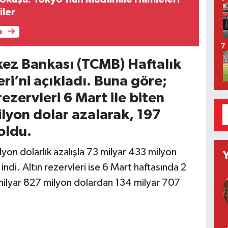
iler
e
7
ez Bankası (TCMB) Haftalık
eri’ni açıkladı. Buna göre;
zervleri 6 Mart ile biten
lyon dolar azalarak, 197
oldu.
lyon dolarlık azalışla 73 milyar 433 milyon
ndi. Altın rezervleri ise 6 Mart haftasında 2
milyar 827 milyon dolardan 134 milyar 707