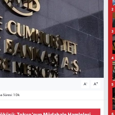
2
3
4
-
+
A
A
5
 Süresi: 1 Dk
 Çöküşü: Tokyo’nun Müdahale Hamleleri
6