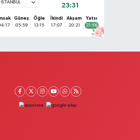
İSTANBUL
23:30
Bulvar Eczanesi
hmet Yesevi Mahallesi Abbas Medeni Sokak 17 A Çiftlik
İmsak
Güneş
Öğle
İkindi
Akşam
Yatsı
öprüsünü geçtikten sonra Harman Mobilya arkası,
04:17
05:59
13:15
17:07
20:21
21:56
ulumba mevki, ECZANELER BÖLGESİ (GÜNEŞ, BULVAR,
İĞDEM, DEVA ECZANELERİ) eski gazi sağlık o
0 (216) 208 59 51
Yol Tarifi Al
Halıcıoğlu Eczanesi
alıcıoğlu Mahallesi Tunç Sokak 1 A Çıksalın,Alev
fluoğlu Semt Konağı yanı
0 (212) 369 45 49
Yol Tarifi Al
Anka Eczanesi
cıbadem Mahallesi Acıbadem Caddesi 76 A İŞ BANKASI
ONUTLARINDAN KADIKÖY İSTİKAMETİNE GİDERKEN
ŞIKLARI GEÇİNCE SOLDA
0 (216) 771 50 40
Yol Tarifi Al