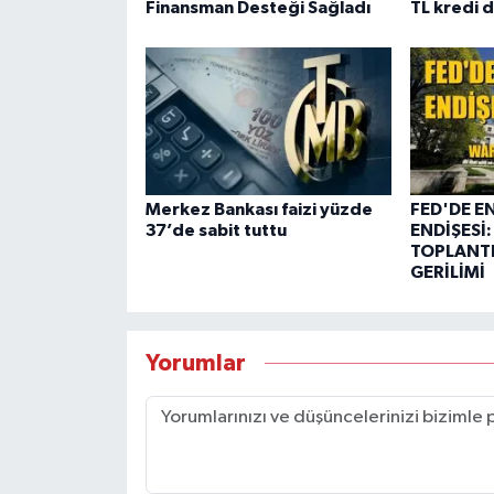
Finansman Desteği Sağladı
TL kredi 
Merkez Bankası faizi yüzde
FED'DE E
37’de sabit tuttu
ENDİŞESİ:
TOPLANTI
GERİLİMİ
Yorumlar