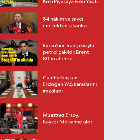
Krizi Piyasaya Fren Yaptı
84 hâkim ve savcı
meslekten çıkarıldı
Rubio’nun İran çıkışıyla
petrol çakıldı: Brent
80’in altında
Cumhurbaşkanı
Erdoğan YAŞ kararlarını
imzaladı
Muazzez Ersoy,
Kayseri’de sahne aldı