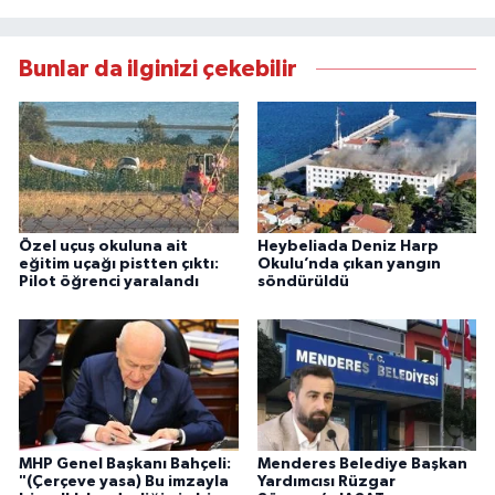
Bunlar da ilginizi çekebilir
Özel uçuş okuluna ait
Heybeliada Deniz Harp
eğitim uçağı pistten çıktı:
Okulu’nda çıkan yangın
Pilot öğrenci yaralandı
söndürüldü
MHP Genel Başkanı Bahçeli:
Menderes Belediye Başkan
"(Çerçeve yasa) Bu imzayla
Yardımcısı Rüzgar