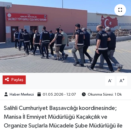
OTO DETAY
SAĞLIK
SON DAKİKA
SPOR
FİNANS
Paylaş
-
+
A
A
Haber Merkezi
01.05.2026 - 12:07
Okunma Süresi: 1 Dk
Salihli Cumhuriyet Başsavcılığı koordinesinde;
Manisa İl Emniyet Müdürlüğü Kaçakçılık ve
Organize Suçlarla Mücadele Şube Müdürlüğü ile