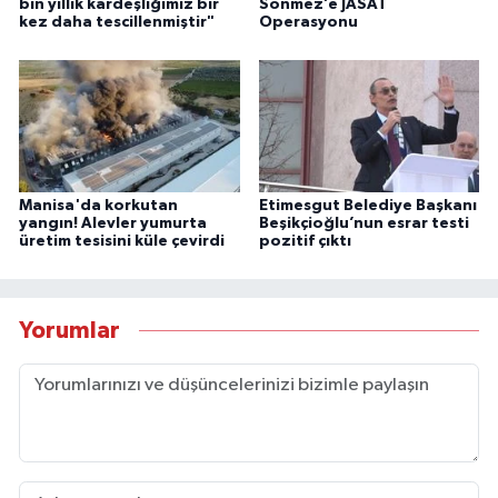
bin yıllık kardeşliğimiz bir
Sönmez’e JASAT
kez daha tescillenmiştir"
Operasyonu
Manisa'da korkutan
Etimesgut Belediye Başkanı
yangın! Alevler yumurta
Beşikçioğlu’nun esrar testi
üretim tesisini küle çevirdi
pozitif çıktı
Yorumlar