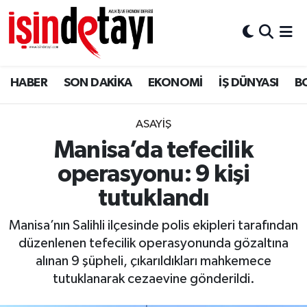
DÜNYA
Nöbetçi Eczaneler
HABER
SON DAKİKA
EKONOMİ
İŞ DÜNYASI
B
Eğitim
Hava Durumu
EKONOMİ
İstanbul Namaz Vakitleri
ASAYİŞ
Manisa’da tefecilik
ENERJİ HABERİ
Trafik Durumu
operasyonu: 9 kişi
GAYRİMENKUL
Süper Lig Puan Durumu ve Fikstür
tutuklandı
Manisa’nın Salihli ilçesinde polis ekipleri tarafından
HABER
Tüm Manşetler
düzenlenen tefecilik operasyonunda gözaltına
alınan 9 şüpheli, çıkarıldıkları mahkemece
LOJİSTİK
Son Dakika Haberleri
tutuklanarak cezaevine gönderildi.
MAGAZİN
Haber Arşivi