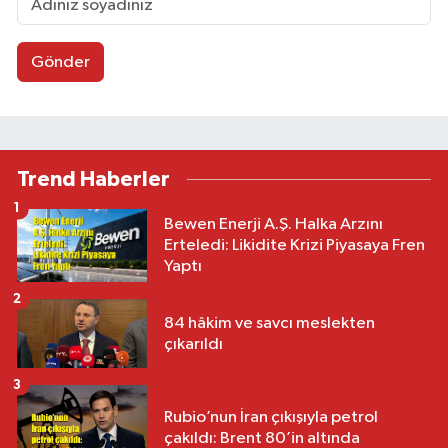
Gönder
Trend Haberler
1
Bewen Enerji A.Ş. Halka Arzını
Erteledi: Likidite Krizi Piyasaya Fren
Yaptı
2
84 hâkim ve savcı meslekten
çıkarıldı
3
Rubio’nun İran çıkışıyla petrol
çakıldı: Brent 80’in altında