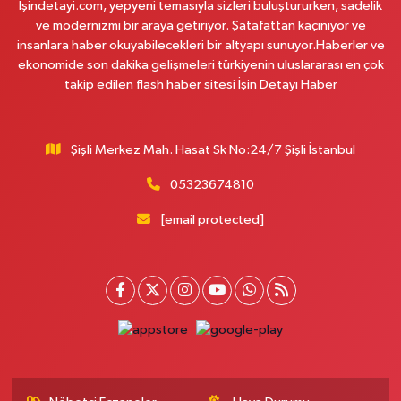
İşindetayi.com, yepyeni temasıyla sizleri buluştururken, sadelik
ve modernizmi bir araya getiriyor. Şatafattan kaçınıyor ve
Osman Eczanesi
insanlara haber okuyabilecekleri bir altyapı sunuyor.Haberler ve
Osmanağa Mahallesi Kuşdili Caddesi No:55 A
ekonomide son dakika gelişmeleri türkiyenin uluslararası en çok
takip edilen flash haber sitesi İşin Detayı Haber
0 (216) 784 30 99
Yol Tarifi Al
Burcu Eczanesi
Şişli Merkez Mah. Hasat Sk No:24/7 Şişli İstanbul
Veliefendi Mahallesi Çırpıcı Yolu B Sokak 1-B PİDEBANK AŞAĞISI
YAKAMOZ BÜFE KARŞISI
05323674810
0 (212) 679 28 65
Yol Tarifi Al
[email protected]
Çengelköy Meydan Eczanesi
Çengelköy Mahallesi Kaldırım Caddesi 60 A A3 Blok No:8 Ömer Öztürk
Camii Karşısı
0 (216) 755 64 23
Yol Tarifi Al
Banu Eczanesi
Osmaniye Mahallesi Adalet Sokak 6 Osmaniye Minibüs Durakları
Meydanı, Çarşı girişi,Tarihi Kayıkçıoğlu Fırını karşısı