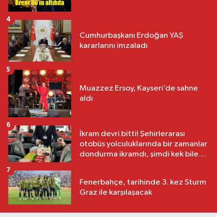
4
Cumhurbaşkanı Erdoğan YAŞ
kararlarını imzaladı
5
Muazzez Ersoy, Kayseri’de sahne
aldı
6
İkram devri bitti! Şehirlerarası
otobüs yolculuklarında bir zamanlar
dondurma ikramdı, şimdi kek bile
yok
7
Fenerbahçe, tarihinde 3. kez Sturm
Graz ile karşılaşacak