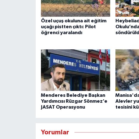
Özel uçuş okuluna ait eğitim
Heybeliad
uçağı pistten çıktı: Pilot
Okulu’nda
öğrenci yaralandı
söndürül
Menderes Belediye Başkan
Manisa'da
Yardımcısı Rüzgar Sönmez’e
Alevler y
JASAT Operasyonu
tesisini kü
Yorumlar