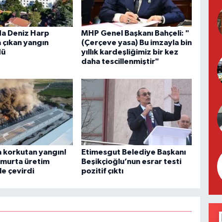
a Deniz Harp
MHP Genel Başkanı Bahçeli: "
 çıkan yangın
(Çerçeve yasa) Bu imzayla bin
dü
yıllık kardeşliğimiz bir kez
daha tescillenmiştir"
 korkutan yangın!
Etimesgut Belediye Başkanı
umurta üretim
Beşikçioğlu’nun esrar testi
le çevirdi
pozitif çıktı