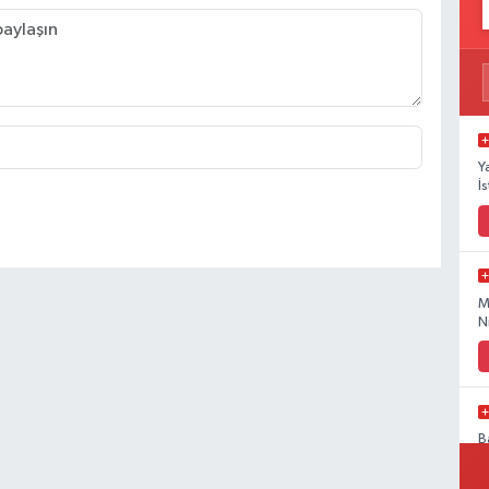
Y
İ
M
N
B
B