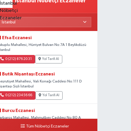
İstanbul Nöbetçi Eczaneler
Efsa Eczanesi
akuplu Mahallesi, Hürriyet Bulvarı No:7A 1 Beylikdüzü
stanbul
0 (212) 876 20 31
Yol Tarifi Al
Butik Nişantaşı Eczanesi
eşrutiyet Mahallesi, Vali Konağı Caddesi No:111 D
işantaşı Şişli İstanbul
0 (212) 234 56 66
Yol Tarifi Al
Burcu Eczanesi
arbaros Mahallesi, Mahmutbey Caddesi No:80 A
arbaros Bağcılar İstanbul
Tüm Nöbetçi Eczaneler