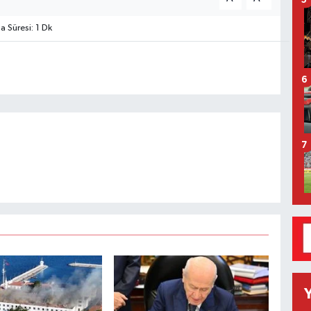
5
Süresi: 1 Dk
6
7