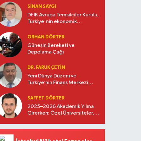
SINAN SAYGI
DEİK Avrupa Temsilciler Kurulu,
Türkiye'nin ekonomik
diplomasisinde güçlü bir köprü
oluşturuyor
ORHAN DÖRTER
Güneşin Bereketi ve
Depolama Çağı
DR. FARUK ÇETİN
Yeni Dünya Düzeni ve
Türkiye’nin Finans Merkezi
Stratejisi
SAFFET DÖRTER
2025–2026 Akademik Yılına
Girerken: Özel Üniversiteler,
Kayıtlar ve Eğitimde Yeni
Beklentiler