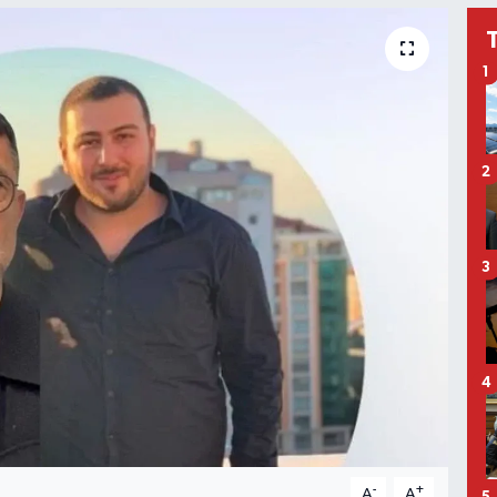
1
2
3
4
-
+
A
A