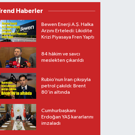
Trend Haberler
Bewen Enerji A.Ş. Halka
Arzını Erteledi: Likidite
Krizi Piyasaya Fren Yaptı
84 hâkim ve savcı
meslekten çıkarıldı
Rubio’nun İran çıkışıyla
petrol çakıldı: Brent
80’in altında
Cumhurbaşkanı
Erdoğan YAŞ kararlarını
imzaladı