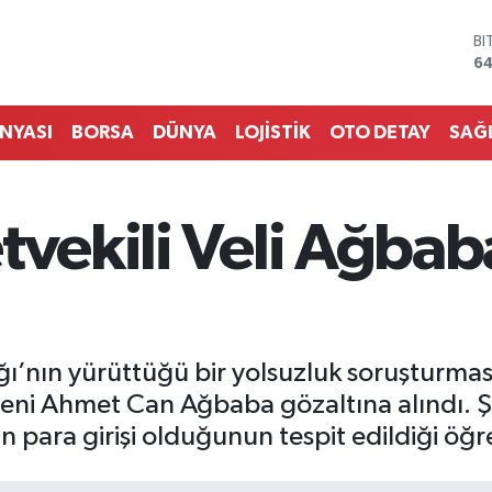
BI
64
D
47
E
55
ÜNYASI
BORSA
DÜNYA
LOJİSTİK
OTO DETAY
SAĞ
ST
64
GR
6
tvekili Veli Ağbab
Bİ
13
ğı’nın yürüttüğü bir yolsuzluk soruşturm
eğeni Ahmet Can Ağbaba gözaltına alındı. 
 para girişi olduğunun tespit edildiği öğre