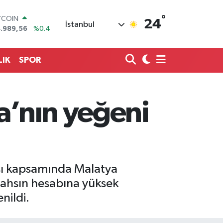
TCOIN
.989,56
%0.4
°
24
OLAR
İstanbul
,7239
%0.01
URO
,1823
%-0.06
LIK
SPOR
ERLİN
,4329
%-0.02
AM ALTIN
664.02
%0.05
a’nın yeğeni
ST100
.779
%0
ası kapsamında Malatya
Şahsın hesabına yüksek
nildi.