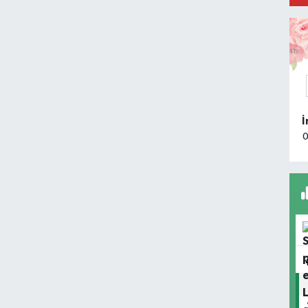
A
İ
C
T
F
N