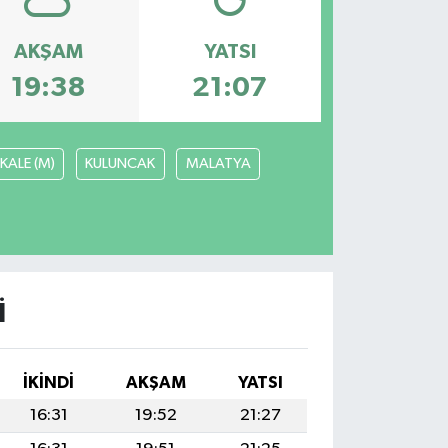
AKŞAM
YATSI
19:38
21:07
KALE (M)
KULUNCAK
MALATYA
I
İKINDI
AKŞAM
YATSI
16:31
19:52
21:27