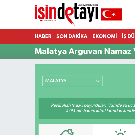
DÜNYA
Nöbetçi Eczaneler
HABER
SON DAKİKA
EKONOMİ
İŞ D
Eğitim
Hava Durumu
Malatya Arguvan Namaz V
EKONOMİ
İstanbul Namaz Vakitleri
ENERJİ HABERİ
Trafik Durumu
MALATYA
GAYRİMENKUL
Süper Lig Puan Durumu ve Fikstür
HABER
Tüm Manşetler
Resûlullah (s.a.v.) buyurdular: "Kimde şu üç
Teâlâ'nın haram kıldıklarından kendis
LOJİSTİK
Son Dakika Haberleri
MAGAZİN
Haber Arşivi