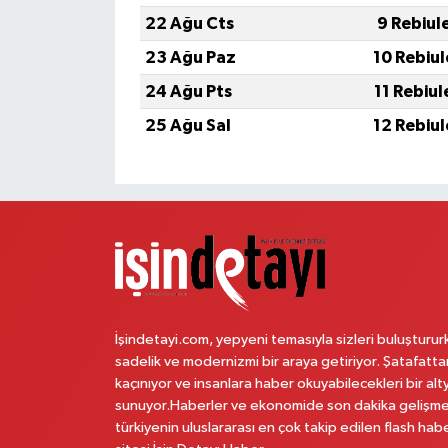
22 Ağu Cts
9 Rebiul
23 Ağu Paz
10 Rebiu
24 Ağu Pts
11 Rebiu
25 Ağu Sal
12 Rebiu
İşindetayi.com, yepyeni temasıyla sizleri buluşturur
sadelik ve modernizmi bir araya getiriyor. Şatafatta
kaçınıyor ve insanlara haber okuyabilecekleri bir alt
sunuyor.Haberler ve ekonomide son dakika gelişme
türkiyenin uluslararası en çok takip edilen flash hab