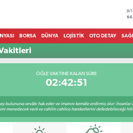
BI
64
DO
47
EU
ÜNYASI
BORSA
DÜNYA
LOJİSTİK
OTO DETAY
SAĞ
55
ST
akitleri
64
GR
66
Bİ
ÖĞLE VAKTINE KALAN SÜRE
13
02:42:50
 şey bulunursa sevâbı hak eder ve imanını kemâle erdirmiş olur: İnsanlar 
ini menedecek verâ ve cahilin cahilce hareketlerini defedebileceği hili