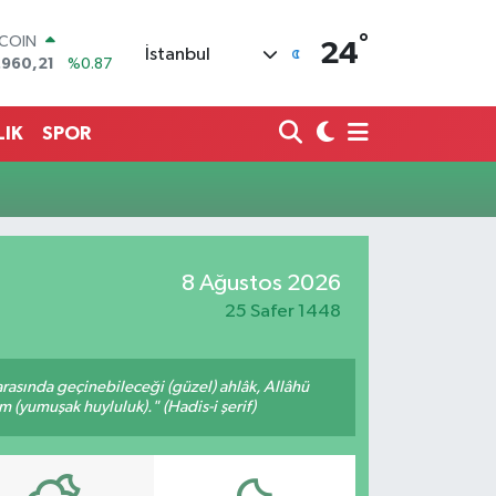
°
TCOIN
24
İstanbul
.960,21
%0.87
LAR
,7436
%0.18
RO
LIK
SPOR
,2510
%0.32
ERLİN
,4811
%0.38
AM ALTIN
60.55
%0.03
ST100
8 Ağustos 2026
.779
%-14
25 Safer 1448
arasında geçinebileceği (güzel) ahlâk, Allâhü
m (yumuşak huyluluk)." (Hadis-i şerif)