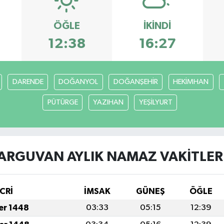
ÖĞLE
İKINDI
12:38
16:27
DARENDE
DOĞANYOL
DOĞANŞEHİR
HEKİMHAN
PÜTÜRGE
YAZIHAN
YEŞİLYURT
ARGUVAN AYLIK NAMAZ VAKITLER
CRİ
İMSAK
GÜNEŞ
ÖĞLE
fer 1448
03:33
05:15
12:39