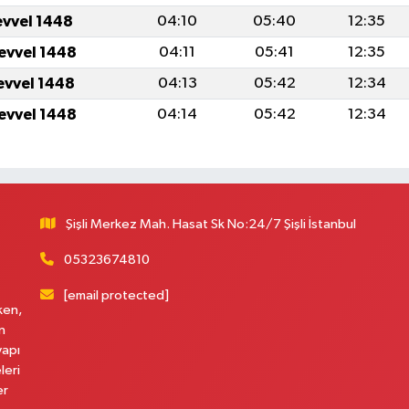
evvel 1448
04:10
05:40
12:35
levvel 1448
04:11
05:41
12:35
levvel 1448
04:13
05:42
12:34
levvel 1448
04:14
05:42
12:34
Şişli Merkez Mah. Hasat Sk No:24/7 Şişli İstanbul
05323674810
[email protected]
ken,
n
yapı
leri
er