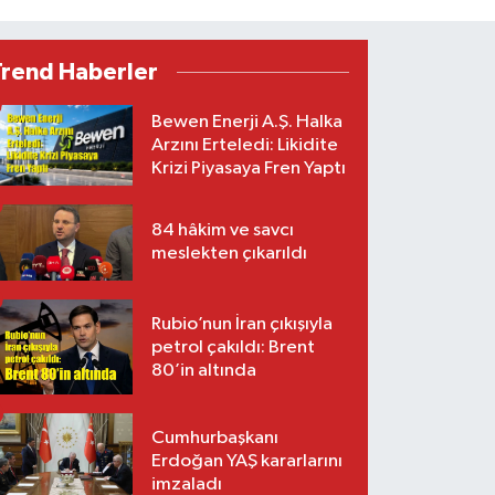
Trend Haberler
Bewen Enerji A.Ş. Halka
Arzını Erteledi: Likidite
Krizi Piyasaya Fren Yaptı
84 hâkim ve savcı
meslekten çıkarıldı
Rubio’nun İran çıkışıyla
petrol çakıldı: Brent
80’in altında
Cumhurbaşkanı
Erdoğan YAŞ kararlarını
imzaladı