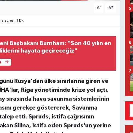
-
+
A
A
5
 Süresi: 1 Dk
yeni Başbakanı Burnham: "Son 40 yılın en
6
iklerini hayata geçireceğiz"
e
7
nü Rusya’dan ülke sınırlarına giren ve
HA'lar, Riga yönetiminde krize yol açtı.
ay sırasında hava savunma sistemlerinin
asını gerekçe göstererek, Savunma
alep etti. Spruds, istifa çağrısının
kan Silina, istifa eden Spruds’un yerine