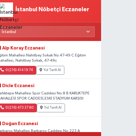
İstanbul Nöbetçi Eczaneler
Alp Koray Eczanesi
ğitim Mahallesi Nahitbey Sokak No:47-49 C Eğitim
ahallesi, Nahitbey Sokak, 47-49c
0 (216) 414 19 74
Yol Tarifi Al
Dicle Eczanesi
arlıktepe Mahallesi Spor Caddesi No:8 B KARLIKTEPE
AHALLESİ SPOR CADDESİ,ESKİ STADYUM KARŞISI
0 (216) 473 37 80
Yol Tarifi Al
Doğan Eczanesi
arbaros Mahallesi Barbaros Caddesi No:223 A