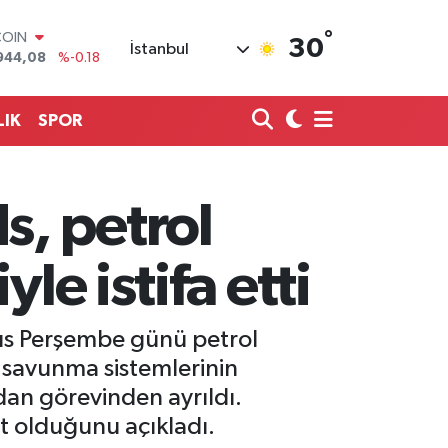
°
LAR
30
İstanbul
7436
%0.18
RO
2510
%0.32
RLİN
LIK
SPOR
4811
%0.38
M ALTIN
0.55
%0.03
T100
, petrol
779
%-14
COIN
944,08
%-0.18
le istifa etti
ıs Perşembe günü petrol
a savunma sistemlerinin
dan görevinden ayrıldı.
it olduğunu açıkladı.