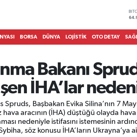
DO
47,
EU
55,
STE
ÜNYASI
BORSA
DÜNYA
LOJİSTİK
OTO DETAY
SAĞ
64,
GRA
666
BİS
nma Bakanı Spruds
13.
BIT
64.
şen İHA’lar nedeniy
 Spruds, Başbakan Evika Silina’nın 7 May
ız hava aracının (İHA) düştüğü olayda hav
ması nedeniyle istifasını istemesinin ardın
 Sybiha, söz konusu İHA’ların Ukrayna’ya a