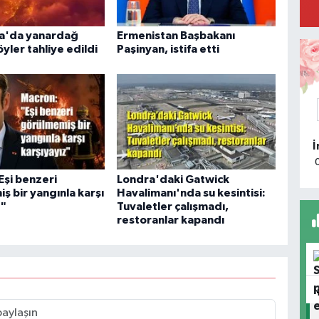
P
a
a'da yanardağ
Ermenistan Başbakanı
öyler tahliye edildi
Paşinyan, istifa etti
M
R
D
Eşi benzeri
Londra'daki Gatwick
M
ş bir yangınla karşı
Havalimanı'nda su kesintisi:
Ü
z"
Tuvaletler çalışmadı,
restoranlar kapandı
S