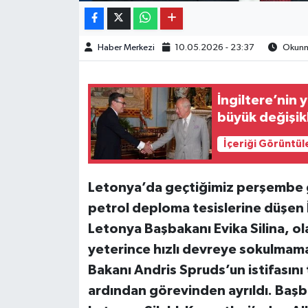
Haber Merkezi
10.05.2026 - 23:37
Okunma
İngiltere’nin 
büyük değişikl
İçeriği Görüntül
Letonya’da geçtiğimiz perşembe gü
petrol deploma tesislerine düşen İ
Letonya Başbakanı Evika Silina, ol
yeterince hızlı devreye sokulmam
Bakanı Andris Spruds’un istifasını t
ardından görevinden ayrıldı. Başba