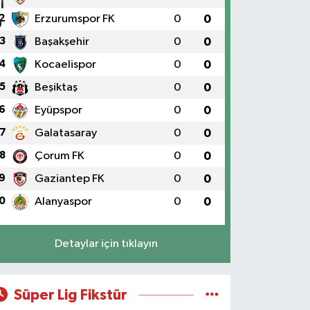
Selenyum Eczanesi
2
Erzurumspor FK
0
0
oşuyolu Mahallesi Alidede Sokak No:9,Z1 KOŞUYOLU
3
Başakşehir
0
0
EDİPOL HASTANESİ OTOPARKI YANI, KOŞUYOLU
EYZADE KÜNEFE YANI, KOŞUYOLU SUZUKİ KARŞISI
4
Kocaelispor
0
0
ADDE ÜZERİ
5
Beşiktaş
0
0
0 (216) 550 05 05
Yol Tarifi Al
6
Eyüpspor
0
0
Sahne Eczanesi
7
Galatasaray
0
0
slambey Mahallesi Bestekar Nihat İncekara Sok. 5 B
8
Çorum FK
0
0
0 (501) 100 74 63
Yol Tarifi Al
9
Gaziantep FK
0
0
0
Alanyaspor
0
0
Alper Eczanesi
kşemsettin Mahallesi Petrol Yolu Caddesi Birgül
okak,No:34 A
Detaylar için tıklayın
0 (532) 137 55 01
Yol Tarifi Al
Metro Atakent Eczanesi
Süper Lig Fikstür
takent Mahallesi Reşitpaşa Caddesi 73 D ATAKENT