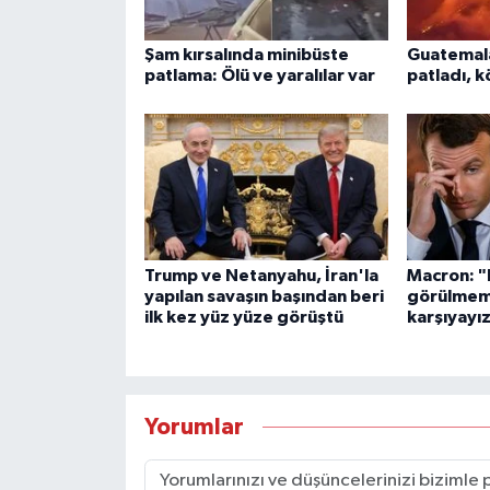
Şam kırsalında minibüste
Guatemal
patlama: Ölü ve yaralılar var
patladı, k
Trump ve Netanyahu, İran'la
Macron: "
yapılan savaşın başından beri
görülmemi
ilk kez yüz yüze görüştü
karşıyayı
Yorumlar