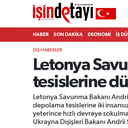
DÜNYA
Nöbetçi Eczaneler
HABER
SON DAKİKA
EKONOMİ
İŞ D
Eğitim
Hava Durumu
DIŞ HABERLER
EKONOMİ
İstanbul Namaz Vakitleri
Letonya Savu
ENERJİ HABERİ
Trafik Durumu
tesislerine dü
GAYRİMENKUL
Süper Lig Puan Durumu ve Fikstür
HABER
Tüm Manşetler
Letonya Savunma Bakanı Andris
depolama tesislerine iki insans
LOJİSTİK
Son Dakika Haberleri
yeterince hızlı devreye sokulma
Ukrayna Dışişleri Bakanı Andrii
MAGAZİN
Haber Arşivi