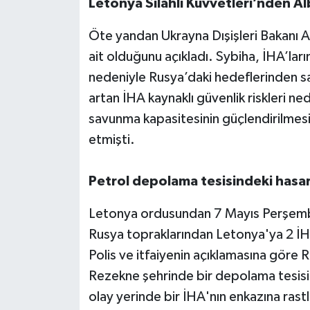
Letonya Silahlı Kuvvetleri’nden Alb
Öte yandan Ukrayna Dışişleri Bakanı A
ait olduğunu açıkladı. Sybiha, İHA’lar
nedeniyle Rusya’daki hedeflerinden s
artan İHA kaynaklı güvenlik riskleri ne
savunma kapasitesinin güçlendirilmesi
etmişti.
Petrol depolama tesisindeki hasa
Letonya ordusundan 7 Mayıs Perşembe
Rusya topraklarından Letonya'ya 2 İHA 
Polis ve itfaiyenin açıklamasına göre R
Rezekne şehrinde bir depolama tesisi
olay yerinde bir İHA'nın enkazına ras