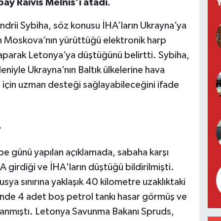
ay Raivis Melnis’i atadı.
ndrii Sybiha, söz konusu İHA’ların Ukrayna’ya
ın Moskova’nın yürüttüğü elektronik harp
aparak Letonya’ya düştüğünü belirtti. Sybiha,
deniyle Ukrayna’nın Baltık ülkelerine hava
 için uzman desteği sağlayabileceğini ifade
r
 günü yapılan açıklamada, sabaha karşı
girdiği ve İHA'ların düştüğü bildirilmişti.
usya sınırına yaklaşık 40 kilometre uzaklıktaki
nde 4 adet boş petrol tankı hasar görmüş ve
tlanmıştı. Letonya Savunma Bakanı Spruds,