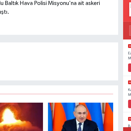
u Baltık Hava Polisi Misyonu'na ait askeri
ıştı.
E
M
K
M
B