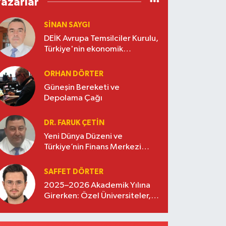
Yazarlar
SINAN SAYGI
DEİK Avrupa Temsilciler Kurulu,
Türkiye'nin ekonomik
diplomasisinde güçlü bir köprü
oluşturuyor
ORHAN DÖRTER
Güneşin Bereketi ve
Depolama Çağı
DR. FARUK ÇETİN
Yeni Dünya Düzeni ve
Türkiye’nin Finans Merkezi
Stratejisi
SAFFET DÖRTER
2025–2026 Akademik Yılına
Girerken: Özel Üniversiteler,
Kayıtlar ve Eğitimde Yeni
Beklentiler