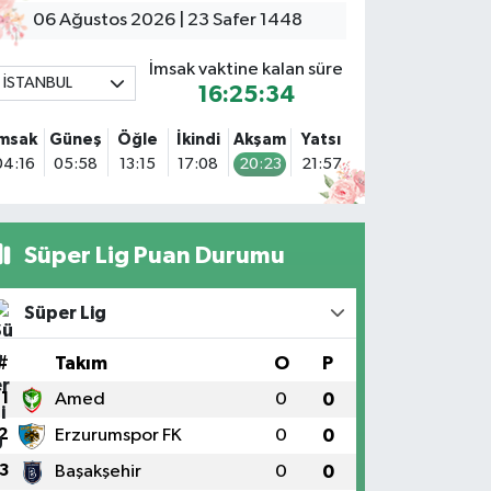
arlıktepe Mahallesi Soğanlık Caddesi No:34 A
06 Ağustos 2026 | 23 Safer 1448
0 (216) 504 24 53
Yol Tarifi Al
İmsak vaktine kalan süre
İSTANBUL
16:25:33
Bulvar Eczanesi
hmet Yesevi Mahallesi Abbas Medeni Sokak 17 A Çiftlik
İmsak
Güneş
Öğle
İkindi
Akşam
Yatsı
öprüsünü geçtikten sonra Harman Mobilya arkası,
04:16
05:58
13:15
17:08
20:23
21:57
ulumba mevki, ECZANELER BÖLGESİ (GÜNEŞ, BULVAR,
İĞDEM, DEVA ECZANELERİ) eski gazi sağlık o
0 (216) 208 59 51
Yol Tarifi Al
Süper Lig Puan Durumu
Halıcıoğlu Eczanesi
alıcıoğlu Mahallesi Tunç Sokak 1 A Çıksalın,Alev
Süper Lig
fluoğlu Semt Konağı yanı
0 (212) 369 45 49
Yol Tarifi Al
#
Takım
O
P
1
Amed
0
0
Anka Eczanesi
2
Erzurumspor FK
0
0
cıbadem Mahallesi Acıbadem Caddesi 76 A İŞ BANKASI
ONUTLARINDAN KADIKÖY İSTİKAMETİNE GİDERKEN
3
Başakşehir
0
0
ŞIKLARI GEÇİNCE SOLDA