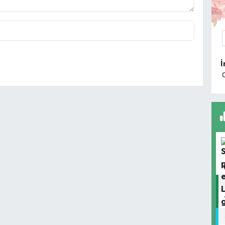
K
A
k
T
Ç
H
O
A
K
I