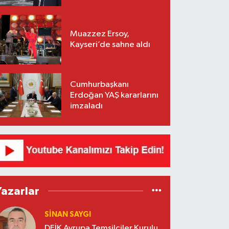
hıza ulaşacak
Muazzez Ersoy,
Kayseri’de sahne aldı
Cumhurbaşkanı
Erdoğan YAŞ kararlarını
imzaladı
Yazarlar
SINAN SAYGI
DEİK Avrupa Temsilciler Kurulu,