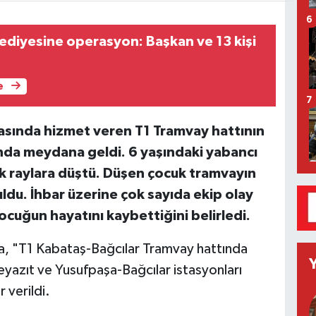
6
diyesine operasyon: Başkan ve 13 kişi
e
7
rasında hizmet veren T1 Tramvay hattının
ında meydana geldi. 6 yaşındaki yabancı
 raylara düştü. Düşen çocuk tramvayın
uldu. İhbar üzerine çok sayıda ekip olay
çocuğun hayatını kaybettiğini belirledi.
a, "T1 Kabataş-Bağcılar Tramvay hattında
Beyazıt ve Yusufpaşa-Bağcılar istasyonları
 verildi.