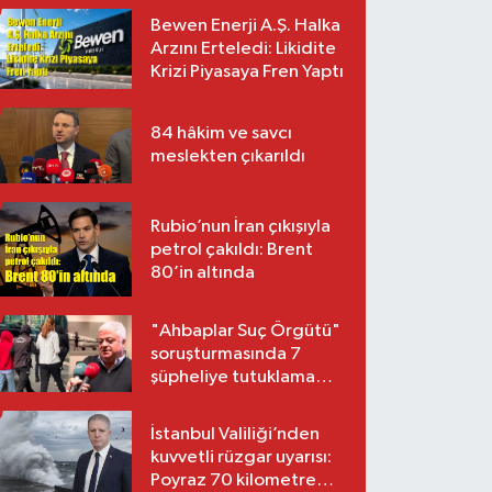
Bewen Enerji A.Ş. Halka
Arzını Erteledi: Likidite
Krizi Piyasaya Fren Yaptı
84 hâkim ve savcı
meslekten çıkarıldı
Rubio’nun İran çıkışıyla
petrol çakıldı: Brent
80’in altında
"Ahbaplar Suç Örgütü"
soruşturmasında 7
şüpheliye tutuklama
talebi
İstanbul Valiliği’nden
kuvvetli rüzgar uyarısı:
Poyraz 70 kilometre