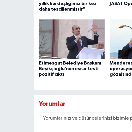
yıllık kardeşliğimiz bir kez
JASAT Op
daha tescillenmiştir"
Etimesgut Belediye Başkanı
Menderes
Beşikçioğlu’nun esrar testi
operasyon
pozitif çıktı
gözaltınd
Yorumlar