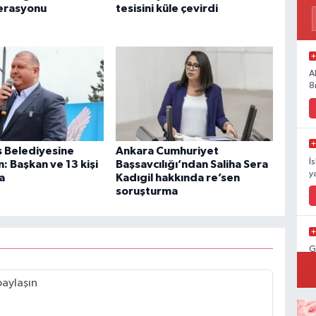
erasyonu
tesisini küle çevirdi
A
8
 Belediyesine
Ankara Cumhuriyet
İ
: Başkan ve 13 kişi
Başsavcılığı’ndan Saliha Sera
y
a
Kadıgil hakkında re’sen
soruşturma
G