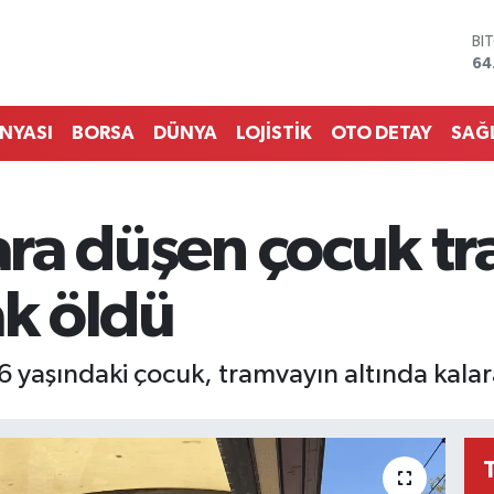
DO
47
EU
55
ST
ÜNYASI
BORSA
DÜNYA
LOJİSTİK
OTO DETAY
SAĞ
64
GR
65
Bİ
lara düşen çocuk t
13
BI
64
ak öldü
 6 yaşındaki çocuk, tramvayın altında kalar