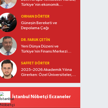
Türkiye'nin ekonomik
diplomasisinde güçlü bir köprü
oluşturuyor
ORHAN DÖRTER
Güneşin Bereketi ve
Depolama Çağı
DR. FARUK ÇETİN
Yeni Dünya Düzeni ve
Türkiye’nin Finans Merkezi
Stratejisi
SAFFET DÖRTER
2025–2026 Akademik Yılına
Girerken: Özel Üniversiteler,
Kayıtlar ve Eğitimde Yeni
Beklentiler
İstanbul Nöbetçi Eczaneler