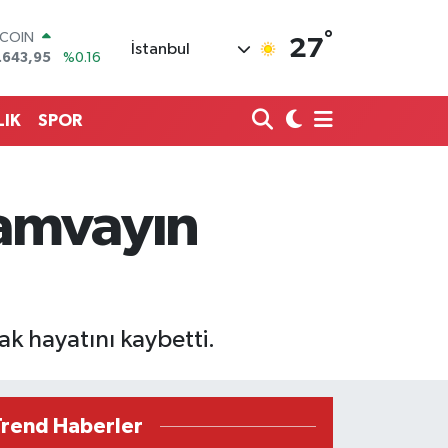
°
LAR
27
İstanbul
,6006
%0.06
RO
,0250
%0.02
ERLİN
LIK
SPOR
,2398
%0.2
AM ALTIN
13.94
%0.32
ST100
ramvayın
.768
%48
TCOIN
.643,95
%0.16
ak hayatını kaybetti.
Trend Haberler