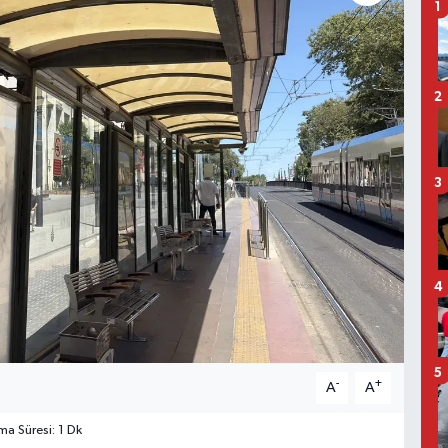
1
2
3
4
5
-
+
A
A
a Süresi: 1 Dk