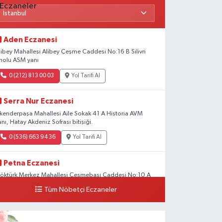
Aden Eczanesi
libey Mahallesi Alibey Çeşme Caddesi No:16 B Silivri
nolu ASM yanı
0 (212) 813 00 03
Yol Tarifi Al
Serra Nur Eczanesi
skenderpaşa Mahallesi Aile Sokak 41 A Historia AVM
anı, Hatay Akdeniz Sofrası bitişiği.
0 (536) 663 94 36
Yol Tarifi Al
Petna Eczanesi
öktürk Merkez Mahallesi Çeşmebaşı Caddesi No:10 A
Tüm Nöbetçi Eczaneler
0 (212) 360 18 23
Yol Tarifi Al
Sacide Eczanesi