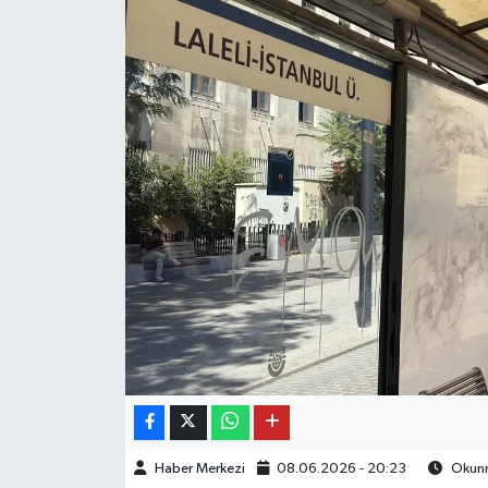
OTO DETAY
SAĞLIK
SON DAKİKA
SPOR
FİNANS
Haber Merkezi
08.06.2026 - 20:23
Okunm