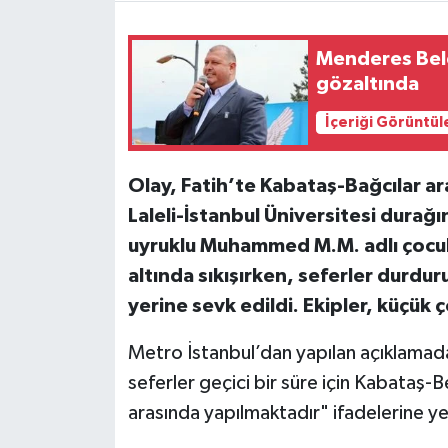
Menderes Bele
gözaltında
İçeriği Görüntül
Olay, Fatih’te Kabataş-Bağcılar a
Laleli-İstanbul Üniversitesi durağ
uyruklu Muhammed M.M. adlı çocuk
altında sıkışırken, seferler durdur
yerine sevk edildi. Ekipler, küçük 
Metro İstanbul’dan yapılan açıklamad
seferler geçici bir süre için Kabataş-
arasında yapılmaktadır" ifadelerine yer