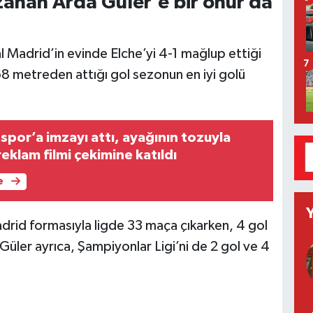
anan Arda Güler’e bir onur da
l Madrid’in evinde Elche’yi 4-1 mağlup ettiği
7
8 metreden attığı gol sezonun en iyi golü
spor’a imzayı attı, ayağının tozuyla
klam filmi çekimine katıldı
e
adrid formasıyla ligde 33 maça çıkarken, 4 gol
 Güler ayrıca, Şampiyonlar Ligi’ni de 2 gol ve 4