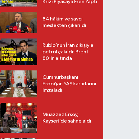
Krizi Piyasaya Fren Yaptı
84 hâkim ve savcı
meslekten çıkarıldı
Rubio’nun İran çıkışıyla
petrol çakıldı: Brent
80’in altında
Cumhurbaşkanı
Erdoğan YAŞ kararlarını
imzaladı
Muazzez Ersoy,
Kayseri’de sahne aldı