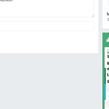
B
m
b
P
S
O