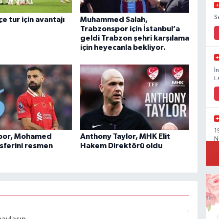
S
 tur için avantajı
Muhammed Salah,
Trabzonspor için İstanbul’a
geldi Trabzon şehri karşılama
için heyecanla bekliyor.
İ
E
1
por, Mohamed
Anthony Taylor, MHK Elit
N
nsferini resmen
Hakem Direktörü oldu
Y
M
D