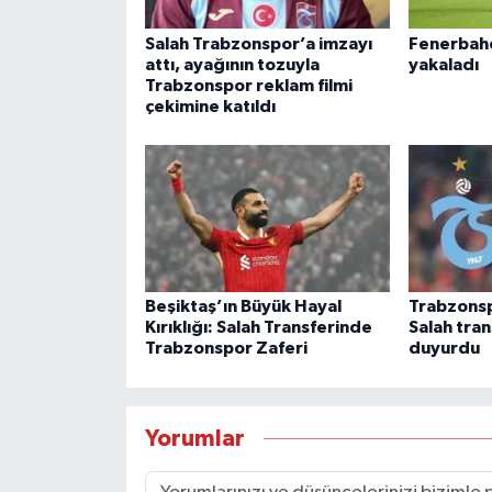
Salah Trabzonspor’a imzayı
Fenerbahçe
attı, ayağının tozuyla
yakaladı
Trabzonspor reklam filmi
çekimine katıldı
Beşiktaş’ın Büyük Hayal
Trabzons
Kırıklığı: Salah Transferinde
Salah tra
Trabzonspor Zaferi
duyurdu
Yorumlar