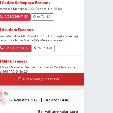
Cadde Selimpaşa Eczanesi
elimpaşa Mahallesi 203. Caddesi No:28 BA
0 (530) 169 71 55
Yol Tarifi Al
Asudem Eczanesi
nönü Mahallesi 410. Sokak No:50 A T.C Sağlık Bakanlığı
senyurt 22 No'lu Aile Sağlığı Merkezinin karşısı.
0 (530) 067 09 97
Yol Tarifi Al
Mila Eczanesi
9 Mayıs Mahallesi Şemsettin Günaltay Caddesi Dış Kapı
o:168-170 G No:29
Tüm Nöbetçi Eczaneler
0 (216) 514 23 73
Yol Tarifi Al
Kasımpaşa Eczanesi
ahya Kahya Mahallesi Kasımpaşa Bostanı Sokak 18A
07 Ağustos 2026 | 24 Safer 1448
utfak Ekipmanları Satan Dükkanların Olduğu Caddede
enizbank'ın Karşısı, Albaraka'nın Sokağında
İftar vaktine kalan süre