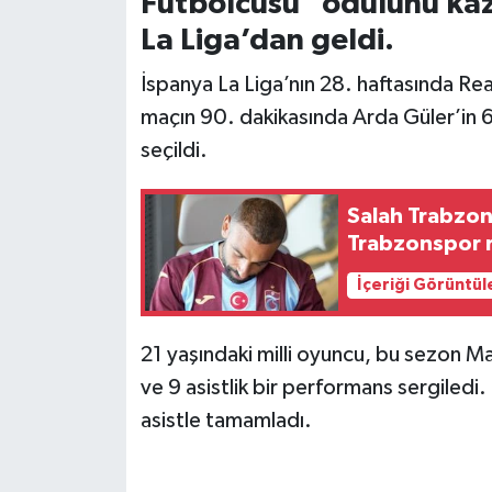
Futbolcusu" ödülünü kaz
La Liga’dan geldi.
İspanya La Liga’nın 28. haftasında Rea
maçın 90. dakikasında Arda Güler’in 6
seçildi.
Salah Trabzon
Trabzonspor re
İçeriği Görüntül
21 yaşındaki milli oyuncu, bu sezon M
ve 9 asistlik bir performans sergiledi.
asistle tamamladı.