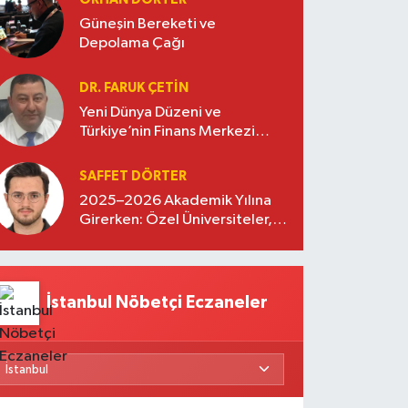
Güneşin Bereketi ve
Depolama Çağı
DR. FARUK ÇETİN
Yeni Dünya Düzeni ve
Türkiye’nin Finans Merkezi
Stratejisi
SAFFET DÖRTER
2025–2026 Akademik Yılına
Girerken: Özel Üniversiteler,
Kayıtlar ve Eğitimde Yeni
Beklentiler
İstanbul Nöbetçi Eczaneler