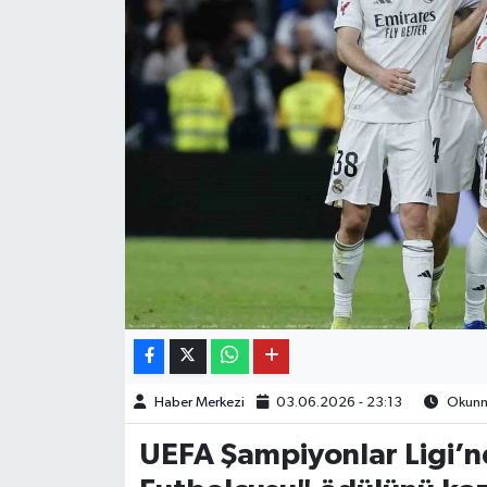
OTO DETAY
SAĞLIK
SON DAKİKA
SPOR
FİNANS
Haber Merkezi
03.06.2026 - 23:13
Okunma
UEFA Şampiyonlar Ligi’nd