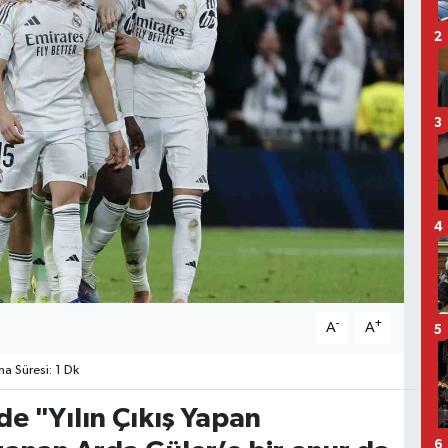
2
3
4
-
+
A
A
5
 Süresi: 1 Dk
e "Yılın Çıkış Yapan
6