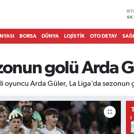
BI
64.
DO
47
EU
55
ÜNYASI
BORSA
DÜNYA
LOJİSTİK
OTO DETAY
SAĞ
STE
64,
GR
661
ezonun golü Arda 
BİS
13.
li oyuncu Arda Güler, La Liga’da sezonun 
1