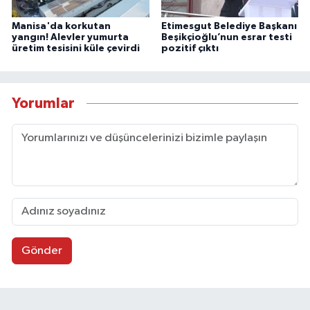
Manisa'da korkutan
Etimesgut Belediye Başkanı
yangın! Alevler yumurta
Beşikçioğlu’nun esrar testi
üretim tesisini küle çevirdi
pozitif çıktı
Yorumlar
Gönder