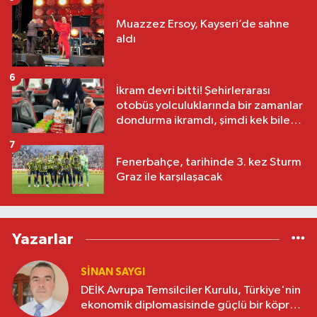
Muazzez Ersoy, Kayseri’de sahne
aldı
6
İkram devri bitti! Şehirlerarası
otobüs yolculuklarında bir zamanlar
dondurma ikramdı, şimdi kek bile
yok
7
Fenerbahçe, tarihinde 3. kez Sturm
Graz ile karşılaşacak
Yazarlar
SINAN SAYGI
DEİK Avrupa Temsilciler Kurulu, Türkiye'nin
ekonomik diplomasisinde güçlü bir köprü