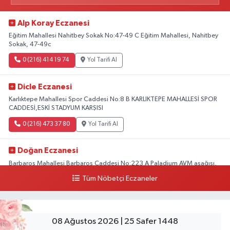
Alp Koray Eczanesi
Eğitim Mahallesi Nahitbey Sokak No:47-49 C Eğitim Mahallesi, Nahitbey
Sokak, 47-49c
0 (216) 414 19 74
Yol Tarifi Al
Dicle Eczanesi
Karlıktepe Mahallesi Spor Caddesi No:8 B KARLIKTEPE MAHALLESİ SPOR
CADDESİ,ESKİ STADYUM KARŞISI
0 (216) 473 37 80
Yol Tarifi Al
Doğan Eczanesi
Barbaros Mahallesi Barbaros Caddesi No:223 A Paladium AVM aşağısı,
Mersinli Ciğerci Apo ve 32. Noter arası
Tüm Nöbetçi Eczaneler
0 (216) 315 64 48
Yol Tarifi Al
Mali Eczanesi
08 Ağustos 2026 | 25 Safer 1448
Merkez Mahallesi Tüloğlu Sokak No:4 A REŞİTPAŞACADDESİ QNB BANK