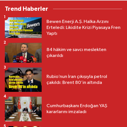
Trend Haberler
1
Bewen Enerji A.Ş. Halka Arzını
Erteledi: Likidite Krizi Piyasaya Fren
Yaptı
2
84 hâkim ve savcı meslekten
çıkarıldı
3
Rubio’nun İran çıkışıyla petrol
çakıldı: Brent 80’in altında
4
Cumhurbaşkanı Erdoğan YAŞ
kararlarını imzaladı
5