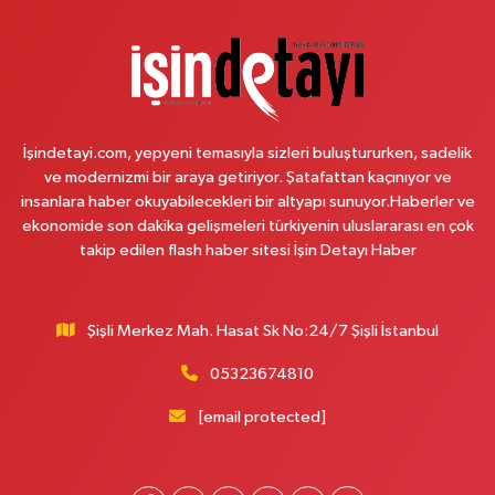
Lotuslar Binası
0 (212) 852 91 96
Yol Tarifi Al
Çemberlitaş Eczanesi
Binbirdirek Mahallesi Peykane Caddesi 25 A
İşindetayi.com, yepyeni temasıyla sizleri buluştururken, sadelik
0 (212) 590 90 09
Yol Tarifi Al
ve modernizmi bir araya getiriyor. Şatafattan kaçınıyor ve
insanlara haber okuyabilecekleri bir altyapı sunuyor.Haberler ve
Naciye Eczanesi
ekonomide son dakika gelişmeleri türkiyenin uluslararası en çok
Esentepe Mahallesi 2388. Sokak 8 A 38 NOLU ASM YANI - ESENTEPE
takip edilen flash haber sitesi İşin Detayı Haber
MERKEZ CAMİNİN ORDAKİ GÜVEN KASABIN KARŞI SOKAĞINDA
0 (552) 156 57 58
Yol Tarifi Al
Şişli Merkez Mah. Hasat Sk No:24/7 Şişli İstanbul
Tozkoparan Eczanesi
05323674810
Mehmet Nesih Özmen Mahallesi Zeki Sokak No:28 A MEVLANA FIRININ
YAN DÜKKANI
[email protected]
0 (212) 481 73 25
Yol Tarifi Al
Burak Eczanesi