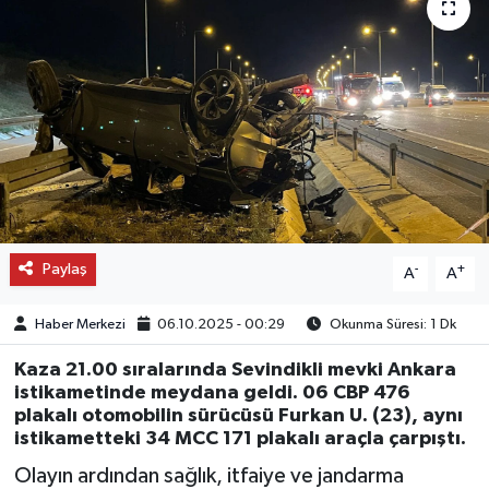
OTO DETAY
SAĞLIK
SON DAKİKA
SPOR
FİNANS
Paylaş
-
+
A
A
Haber Merkezi
06.10.2025 - 00:29
Okunma Süresi: 1 Dk
Kaza 21.00 sıralarında Sevindikli mevki Ankara
istikametinde meydana geldi. 06 CBP 476
plakalı otomobilin sürücüsü Furkan U. (23), aynı
istikametteki 34 MCC 171 plakalı araçla çarpıştı.
Olayın ardından sağlık, itfaiye ve jandarma