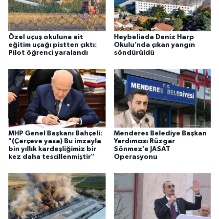
Özel uçuş okuluna ait
Heybeliada Deniz Harp
eğitim uçağı pistten çıktı:
Okulu’nda çıkan yangın
Pilot öğrenci yaralandı
söndürüldü
MHP Genel Başkanı Bahçeli:
Menderes Belediye Başkan
"(Çerçeve yasa) Bu imzayla
Yardımcısı Rüzgar
bin yıllık kardeşliğimiz bir
Sönmez’e JASAT
kez daha tescillenmiştir"
Operasyonu