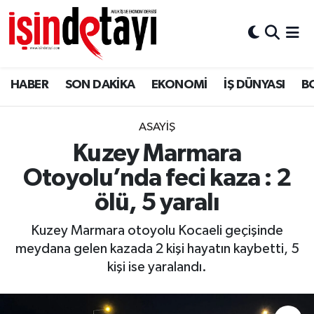
DÜNYA
Nöbetçi Eczaneler
HABER
SON DAKİKA
EKONOMİ
İŞ DÜNYASI
B
Eğitim
Hava Durumu
EKONOMİ
İstanbul Namaz Vakitleri
ASAYİŞ
Kuzey Marmara
ENERJİ HABERİ
Trafik Durumu
Otoyolu’nda feci kaza : 2
GAYRİMENKUL
Süper Lig Puan Durumu ve Fikstür
ölü, 5 yaralı
Kuzey Marmara otoyolu Kocaeli geçişinde
HABER
Tüm Manşetler
meydana gelen kazada 2 kişi hayatın kaybetti, 5
kişi ise yaralandı.
LOJİSTİK
Son Dakika Haberleri
MAGAZİN
Haber Arşivi