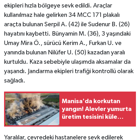
ekipleri hızla bölgeye sevk edildi. Araçlar
kullanılmaz hale gelirken 34 MCC 171 plakalı
araçta bulunan Serpil A. (42) ile Sudenur B. (26)
hayatını kaybetti. Bünyamin M. (36), 3 yaşındaki
Umay Mira Ö., sürücü Kerim A., Furkan U. ve
yanında bulunan Nilüfer U. (50) kazadan yaralı
kurtuldu. Kaza sebebiyle ulaşımda aksamalar da
yaşandı. Jandarma ekipleri trafiği kontrollü olarak
sağladı.
Manisa'da korkutan
yangın! Alevler yumurta
üretim tesisini küle
çevirdi
Yaralılar, çevredeki hastanelere sevk edilerek