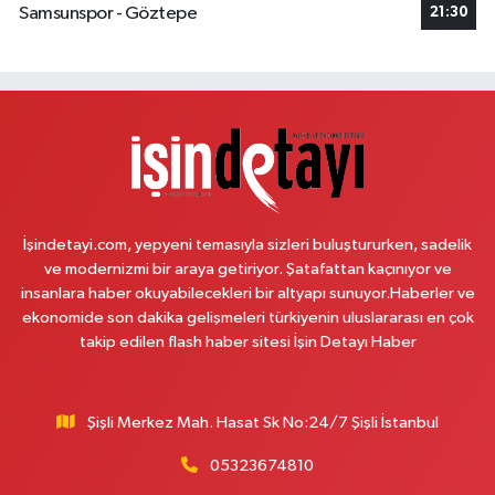
Samsunspor - Göztepe
E-bebek mağazası yanı.
21:30
0 (542) 182 40 32
Yol Tarifi Al
Melis Hanlı Eczanesi
Erenköy Mahallesi Ömerpaşa Sokak 54 A
0 (216) 550 77 77
Yol Tarifi Al
Üsküdar Çarşı Eczanesi
İşindetayi.com, yepyeni temasıyla sizleri buluştururken, sadelik
Mimar Sinan Mahallesi Otopark Arkası Sokak 16 B Aktif International
ve modernizmi bir araya getiriyor. Şatafattan kaçınıyor ve
Üsküdar Hastanesi yanı
insanlara haber okuyabilecekleri bir altyapı sunuyor.Haberler ve
0 (216) 310 59 23
Yol Tarifi Al
ekonomide son dakika gelişmeleri türkiyenin uluslararası en çok
takip edilen flash haber sitesi İşin Detayı Haber
Ürün Eczanesi
Hamidiye Mahallesi Şener Sokak No:28A Hamidiye Sağlık Ocağı (Aile
Sağlığı Merkezi) karşısı
Şişli Merkez Mah. Hasat Sk No:24/7 Şişli İstanbul
0 (216) 652 25 24
Yol Tarifi Al
05323674810