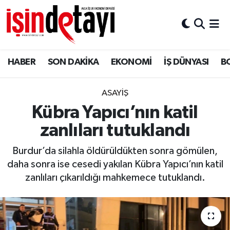
DÜNYA
Nöbetçi Eczaneler
HABER
SON DAKİKA
EKONOMİ
İŞ DÜNYASI
B
Eğitim
Hava Durumu
EKONOMİ
İstanbul Namaz Vakitleri
ASAYİŞ
Kübra Yapıcı’nın katil
ENERJİ HABERİ
Trafik Durumu
zanlıları tutuklandı
GAYRİMENKUL
Süper Lig Puan Durumu ve Fikstür
Burdur’da silahla öldürüldükten sonra gömülen,
daha sonra ise cesedi yakılan Kübra Yapıcı’nın katil
HABER
Tüm Manşetler
zanlıları çıkarıldığı mahkemece tutuklandı.
LOJİSTİK
Son Dakika Haberleri
MAGAZİN
Haber Arşivi