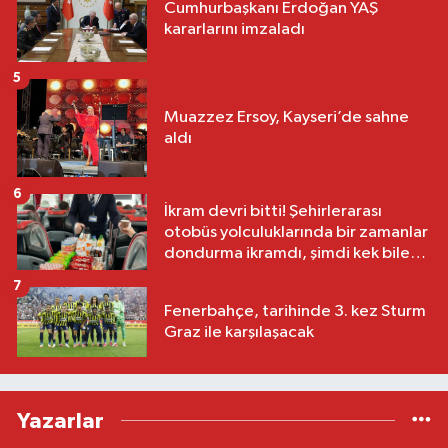
Cumhurbaşkanı Erdoğan YAŞ
kararlarını imzaladı
5
Muazzez Ersoy, Kayseri’de sahne
aldı
6
İkram devri bitti! Şehirlerarası
otobüs yolculuklarında bir zamanlar
dondurma ikramdı, şimdi kek bile
yok
7
Fenerbahçe, tarihinde 3. kez Sturm
Graz ile karşılaşacak
Yazarlar