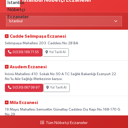
İstanbul Nöbetçi Eczaneler
Cadde Selimpaşa Eczanesi
Selimpaşa Mahallesi 203. Caddesi No:28 BA
0 (530) 169 71 55
Yol Tarifi Al
Asudem Eczanesi
İnönü Mahallesi 410. Sokak No:50 A T.C Sağlık Bakanlığı Esenyurt 22
No'lu Aile Sağlığı Merkezinin karşısı.
0 (530) 067 09 97
Yol Tarifi Al
Mila Eczanesi
19 Mayıs Mahallesi Şemsettin Günaltay Caddesi Dış Kapı No:168-170 G
No:29
Tüm Nöbetçi Eczaneler
0 (216) 514 23 73
Yol Tarifi Al