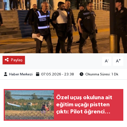
OTO DETAY
SAĞLIK
SON DAKİKA
SPOR
Paylaş
-
+
A
A
FİNANS
Haber Merkezi
07.05.2026 - 23:38
Okunma Süresi: 1 Dk
Özel uçuş okuluna ait
eğitim uçağı pistten
çıktı: Pilot öğrenci
yaralandı