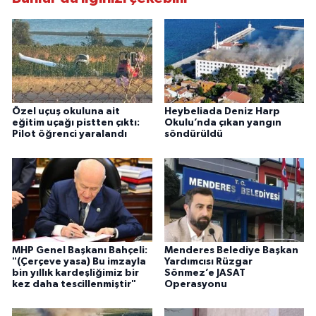
Özel uçuş okuluna ait
Heybeliada Deniz Harp
eğitim uçağı pistten çıktı:
Okulu’nda çıkan yangın
Pilot öğrenci yaralandı
söndürüldü
MHP Genel Başkanı Bahçeli:
Menderes Belediye Başkan
"(Çerçeve yasa) Bu imzayla
Yardımcısı Rüzgar
bin yıllık kardeşliğimiz bir
Sönmez’e JASAT
kez daha tescillenmiştir"
Operasyonu