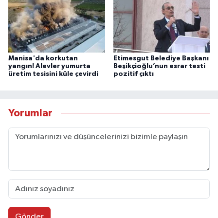
Manisa'da korkutan
Etimesgut Belediye Başkanı
yangın! Alevler yumurta
Beşikçioğlu’nun esrar testi
üretim tesisini küle çevirdi
pozitif çıktı
Yorumlar
Gönder