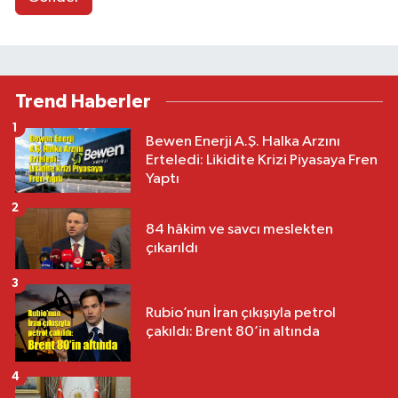
Trend Haberler
1
Bewen Enerji A.Ş. Halka Arzını
Erteledi: Likidite Krizi Piyasaya Fren
Yaptı
2
84 hâkim ve savcı meslekten
çıkarıldı
3
Rubio’nun İran çıkışıyla petrol
çakıldı: Brent 80’in altında
4