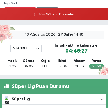
Kapı No:1
0 (212) 803 90 90
Yol Tarifi Al
Tüm Nöbetçi Eczaneler
Osman Eczanesi
Osmanağa Mahallesi Kuşdili Caddesi No:55 A
10 Ağustos 2026 | 27 Safer 1448
0 (216) 784 30 99
Yol Tarifi Al
İmsak vaktine kalan süre
İSTANBUL
Ekinoba Eczanesi
04:46:27
Ekinoba Mahallesi Hürriyet Caddesi No:64 3B Ekinoba File Market Yanı
İmsak
Güneş
Öğle
İkindi
Akşam
Yatsı
0 (212) 823 05 30
Yol Tarifi Al
04:22
06:02
13:15
17:06
20:18
21:50
Ezgi Eczanesi
Petroliş Mahallesi Üsküdar Caddesi 53 C VENİ VİDİ GÖZ HASTANESİ
KARŞISI
Süper Lig Puan Durumu
0 (216) 755 85 88
Yol Tarifi Al
Süper Lig
Bayraktar Eczanesi