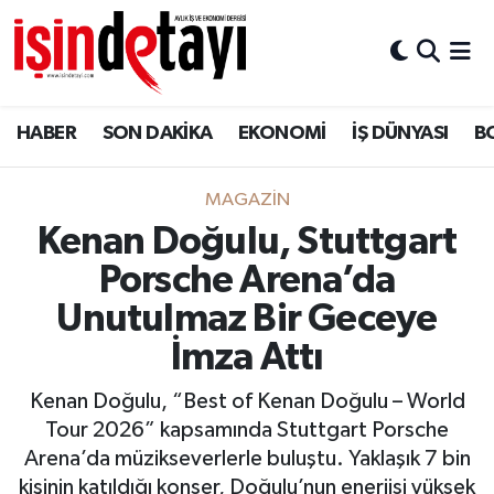
DÜNYA
Nöbetçi Eczaneler
HABER
SON DAKİKA
EKONOMİ
İŞ DÜNYASI
B
Eğitim
Hava Durumu
EKONOMİ
İstanbul Namaz Vakitleri
MAGAZİN
Kenan Doğulu, Stuttgart
ENERJİ HABERİ
Trafik Durumu
Porsche Arena’da
GAYRİMENKUL
Süper Lig Puan Durumu ve Fikstür
Unutulmaz Bir Geceye
İmza Attı
HABER
Tüm Manşetler
Kenan Doğulu, “Best of Kenan Doğulu – World
LOJİSTİK
Son Dakika Haberleri
Tour 2026” kapsamında Stuttgart Porsche
Arena’da müzikseverlerle buluştu. Yaklaşık 7 bin
MAGAZİN
Haber Arşivi
kişinin katıldığı konser, Doğulu’nun enerjisi yüksek