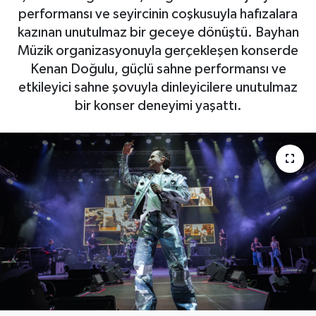
performansı ve seyircinin coşkusuyla hafızalara
OTO DETAY
kazınan unutulmaz bir geceye dönüştü. Bayhan
Müzik organizasyonuyla gerçekleşen konserde
SAĞLIK
Kenan Doğulu, güçlü sahne performansı ve
etkileyici sahne şovuyla dinleyicilere unutulmaz
SON DAKİKA
bir konser deneyimi yaşattı.
SPOR
FİNANS