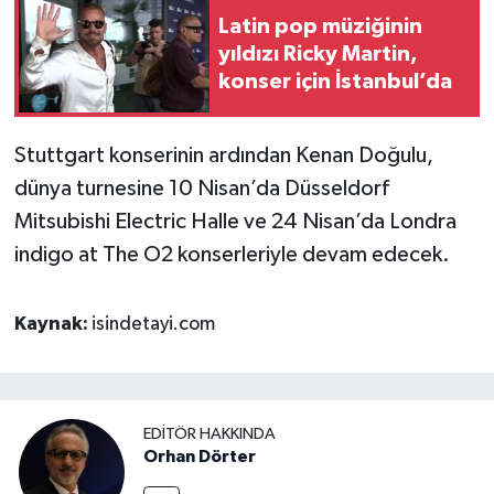
Latin pop müziğinin
yıldızı Ricky Martin,
konser için İstanbul’da
Stuttgart konserinin ardından Kenan Doğulu,
dünya turnesine 10 Nisan’da Düsseldorf
Mitsubishi Electric Halle ve 24 Nisan’da Londra
indigo at The O2 konserleriyle devam edecek.
Kaynak:
isindetayi.com
EDITÖR HAKKINDA
Orhan Dörter