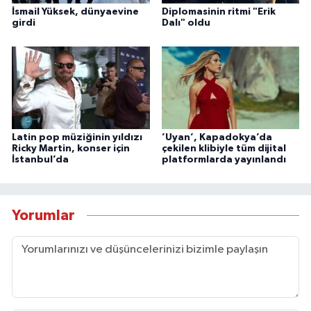
İsmail Yüksek, dünyaevine
Diplomasinin ritmi "Erik
girdi
Dalı" oldu
Latin pop müziğinin yıldızı
’Uyan’, Kapadokya’da
Ricky Martin, konser için
çekilen klibiyle tüm dijital
İstanbul’da
platformlarda yayınlandı
Yorumlar