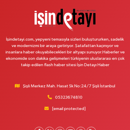
Cansu Eczanesi
Tevfik Bey Mahallesi Mektep Sokak 1 B Armoni Park AVM yanı - Merkez
Caddesi durağı karşısı
0 (544) 112 54 34
Yol Tarifi Al
İşindetayi.com, yepyeni temasıyla sizleri buluştururken, sadelik
Saygın Eczanesi
ve modernizmi bir araya getiriyor. Şatafattan kaçınıyor ve
Örnek Mahallesi Hasan Çelebi Sokak 12 A EZGİ AVM ÜST SOKAĞI
insanlara haber okuyabilecekleri bir altyapı sunuyor.Haberler ve
ÖRNEK MH. MERKEZ CAMİ ALT SOKAĞI
ekonomide son dakika gelişmeleri türkiyenin uluslararası en çok
0 (216) 472 32 92
Yol Tarifi Al
takip edilen flash haber sitesi İşin Detayı Haber
Sağlık Eczanesi
Battalgazi Mahallesi Hamzalar Sokak No:4 8B SULTANBEYLİ DEVLET
Şişli Merkez Mah. Hasat Sk No:24/7 Şişli İstanbul
HASTANESİ KARŞISI
05323674810
0 (541) 398 36 47
Yol Tarifi Al
[email protected]
Kız Kulesi Eczanesi
Sultantepe Mahallesi Selmanı Pak Caddesi No:15 A