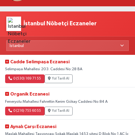
Yeni Beklentiler
İstanbul Nöbetçi Eczaneler
Cadde Selimpaşa Eczanesi
Selimpaşa Mahallesi 203. Caddesi No:28 BA
0 (530) 169 71 55
Yol Tarifi Al
Organik Eczanesi
Feneryolu Mahallesi Fahrettin Kerim Gökay Caddesi No:84 A
0 (216) 755 60 55
Yol Tarifi Al
Aynalı Çarşı Eczanesi
Maslak Mahallesi Taşyoncası Sokak Maslak 1453 sitesi D Blok No:1 AC İç