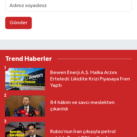
Gönder
Trend Haberler
1
Bewen Enerji A.Ş. Halka Arzını
Erteledi: Likidite Krizi Piyasaya Fren
Yaptı
2
84 hâkim ve savcı meslekten
çıkarıldı
3
Rubio’nun İran çıkışıyla petrol