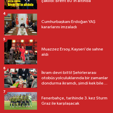
çakıldı: Brent 80’in altında
4
Cumhurbaşkanı Erdoğan YAŞ
kararlarını imzaladı
5
Muazzez Ersoy, Kayseri’de sahne
aldı
6
İkram devri bitti! Şehirlerarası
otobüs yolculuklarında bir zamanlar
dondurma ikramdı, şimdi kek bile
yok
7
Fenerbahçe, tarihinde 3. kez Sturm
Graz ile karşılaşacak