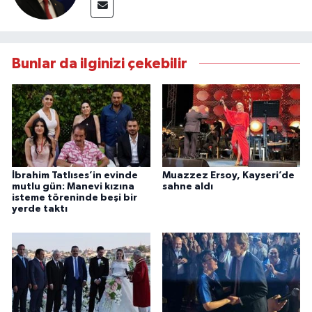
Bunlar da ilginizi çekebilir
İbrahim Tatlıses’in evinde
Muazzez Ersoy, Kayseri’de
mutlu gün: Manevi kızına
sahne aldı
isteme töreninde beşi bir
yerde taktı