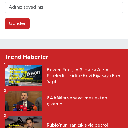
Gönder
Trend Haberler
1
Bewen Enerji A.Ş. Halka Arzını
Erteledi: Likidite Krizi Piyasaya Fren
Yaptı
2
84 hâkim ve savcı meslekten
çıkarıldı
3
Rubio’nun İran çıkışıyla petrol