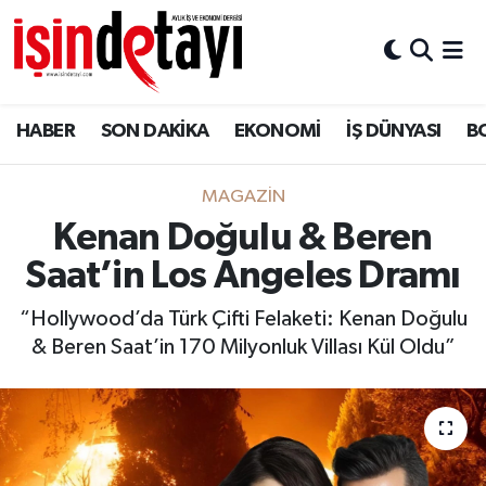
DÜNYA
Nöbetçi Eczaneler
HABER
SON DAKİKA
EKONOMİ
İŞ DÜNYASI
B
Eğitim
Hava Durumu
EKONOMİ
İstanbul Namaz Vakitleri
MAGAZİN
Kenan Doğulu & Beren
ENERJİ HABERİ
Trafik Durumu
Saat’in Los Angeles Dramı
GAYRİMENKUL
Süper Lig Puan Durumu ve Fikstür
“Hollywood’da Türk Çifti Felaketi: Kenan Doğulu
& Beren Saat’in 170 Milyonluk Villası Kül Oldu”
HABER
Tüm Manşetler
LOJİSTİK
Son Dakika Haberleri
MAGAZİN
Haber Arşivi