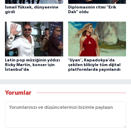
İsmail Yüksek, dünyaevine
Diplomasinin ritmi "Erik
girdi
Dalı" oldu
Latin pop müziğinin yıldızı
’Uyan’, Kapadokya’da
Ricky Martin, konser için
çekilen klibiyle tüm dijital
İstanbul’da
platformlarda yayınlandı
Yorumlar