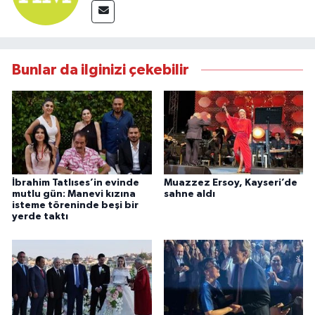
Bunlar da ilginizi çekebilir
İbrahim Tatlıses’in evinde
Muazzez Ersoy, Kayseri’de
mutlu gün: Manevi kızına
sahne aldı
isteme töreninde beşi bir
yerde taktı