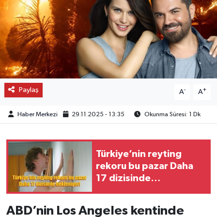
OTO DETAY
SAĞLIK
SON DAKİKA
Paylaş
-
+
SPOR
A
A
Haber Merkezi
29.11.2025 - 13:35
Okunma Süresi: 1 Dk
FİNANS
Türkiye’nin reyting
rekoru bu pazar Daha
17 dizisinde
bekleniyor!
ABD’nin Los Angeles kentinde