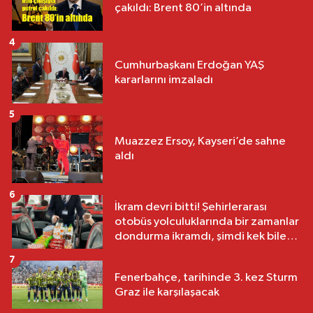
çakıldı: Brent 80’in altında
4
Cumhurbaşkanı Erdoğan YAŞ
kararlarını imzaladı
5
Muazzez Ersoy, Kayseri’de sahne
aldı
6
İkram devri bitti! Şehirlerarası
otobüs yolculuklarında bir zamanlar
dondurma ikramdı, şimdi kek bile
yok
7
Fenerbahçe, tarihinde 3. kez Sturm
Graz ile karşılaşacak