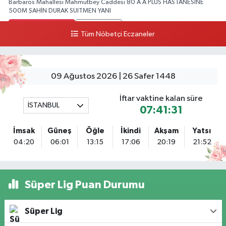
Barbaros Mahallesi Mahmutbey Caddesi 80 A A PLUS HASTANESİNE
500M ŞAHİN DURAK SUITMEN YANI
0 (212) 552 25 29
Yol Tarifi Al
Tüm Nöbetçi Eczaneler
Tuna Tillo Eczanesi
Akşemsettin Mahallesi Akdeniz Caddesi No:12 A 41.01948179055185,
28.946705949073934
09 Ağustos 2026 | 26 Safer 1448
0 (212) 635 03 83
Yol Tarifi Al
İftar vaktine kalan süre
İSTANBUL
07:41:31
Tersane İstanbul Eczanesi
Camiikebir Mahallesi Taşkızak Tersanesi Caddesi 6 6B Tersane İstanbul
İmsak
Güneş
Öğle
İkindi
Akşam
Yatsı
içerisi ama yol üzerinde
04:20
06:01
13:15
17:06
20:19
21:52
0 (533) 395 65 65
Yol Tarifi Al
Nuh Eczanesi
Süper Lig Puan Durumu
Fetih Mahallesi Hicazkar (Örnek Mah) Sokak Bağkur Sitesi No:10 1A
0 (216) 324 46 96
Yol Tarifi Al
Süper Lig