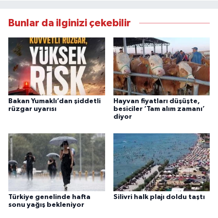
Bunlar da ilginizi çekebilir
Bakan Yumaklı’dan şiddetli
Hayvan fiyatları düşüşte,
rüzgar uyarısı
besiciler ‘Tam alım zamanı’
diyor
Türkiye genelinde hafta
Silivri halk plajı doldu taştı
sonu yağış bekleniyor