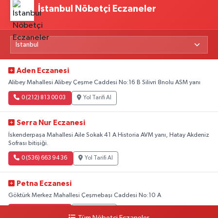
İstanbul Nöbetçi Eczaneler
Aden Eczanesi
Alibey Mahallesi Alibey Çeşme Caddesi No:16 B Silivri 8nolu ASM yanı
0 (212) 813 00 03
Yol Tarifi Al
Serra Nur Eczanesi
İskenderpaşa Mahallesi Aile Sokak 41 A Historia AVM yanı, Hatay Akdeniz
Sofrası bitişiği.
0 (536) 663 94 36
Yol Tarifi Al
Petna Eczanesi
Göktürk Merkez Mahallesi Çeşmebaşı Caddesi No:10 A
0 (212) 360 18 23
Yol Tarifi Al