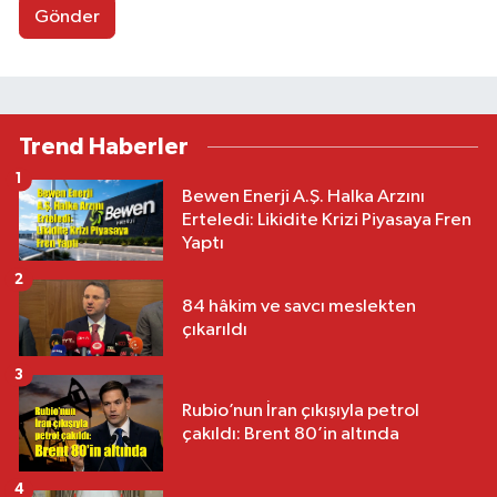
Gönder
Trend Haberler
1
Bewen Enerji A.Ş. Halka Arzını
Erteledi: Likidite Krizi Piyasaya Fren
Yaptı
2
84 hâkim ve savcı meslekten
çıkarıldı
3
Rubio’nun İran çıkışıyla petrol
çakıldı: Brent 80’in altında
4