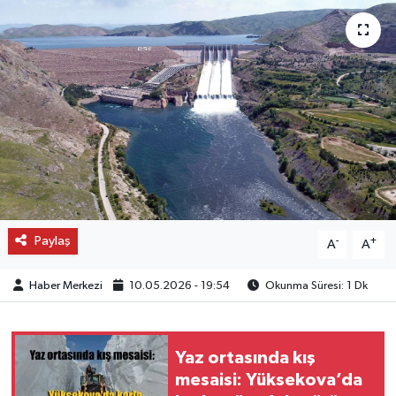
OTO DETAY
SAĞLIK
SON DAKİKA
SPOR
FİNANS
Paylaş
-
+
A
A
Haber Merkezi
10.05.2026 - 19:54
Okunma Süresi: 1 Dk
Yaz ortasında kış
mesaisi: Yüksekova’da