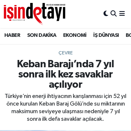
DÜNYA
Nöbetçi Eczaneler
HABER
SON DAKİKA
EKONOMİ
İŞ DÜNYASI
B
Eğitim
Hava Durumu
EKONOMİ
İstanbul Namaz Vakitleri
ÇEVRE
Keban Barajı’nda 7 yıl
ENERJİ HABERİ
Trafik Durumu
sonra ilk kez savaklar
GAYRİMENKUL
Süper Lig Puan Durumu ve Fikstür
açılıyor
Türkiye’nin enerji ihtiyacının karışlanması için 52 yıl
HABER
Tüm Manşetler
önce kurulan Keban Baraj Gölü’nde su miktarının
maksimum seviyeye ulaşması nedeniyle 7 yıl
LOJİSTİK
Son Dakika Haberleri
sonra ilk defa savaklar açılacak.
MAGAZİN
Haber Arşivi