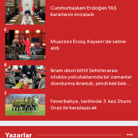
Cumhurbaşkanı Erdoğan YAŞ
kararlarını imzaladı
5
Muazzez Ersoy, Kayseri’de sahne
aldı
6
İkram devri bitti! Şehirlerarası
otobüs yolculuklarında bir zamanlar
dondurma ikramdı, şimdi kek bile
yok
7
Fenerbahçe, tarihinde 3. kez Sturm
Graz ile karşılaşacak
Yazarlar