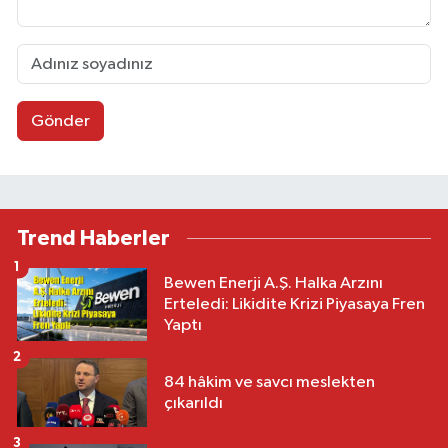
Gönder
Trend Haberler
1
Bewen Enerji A.Ş. Halka Arzını
Erteledi: Likidite Krizi Piyasaya Fren
Yaptı
2
84 hâkim ve savcı meslekten
çıkarıldı
3