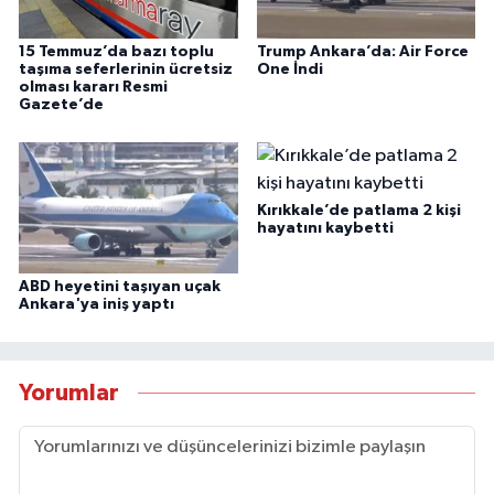
15 Temmuz’da bazı toplu
Trump Ankara’da: Air Force
taşıma seferlerinin ücretsiz
One İndi
olması kararı Resmi
Gazete’de
Kırıkkale’de patlama 2 kişi
hayatını kaybetti
ABD heyetini taşıyan uçak
Ankara'ya iniş yaptı
Yorumlar