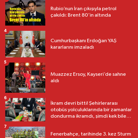
Rubio’nun İran çıkışıyla petrol
çakıldı: Brent 80’in altında
4
Cumhurbaşkanı Erdoğan YAŞ
kararlarını imzaladı
5
Muazzez Ersoy, Kayseri’de sahne
aldı
6
İkram devri bitti! Şehirlerarası
otobüs yolculuklarında bir zamanlar
dondurma ikramdı, şimdi kek bile
yok
7
Fenerbahçe, tarihinde 3. kez Sturm