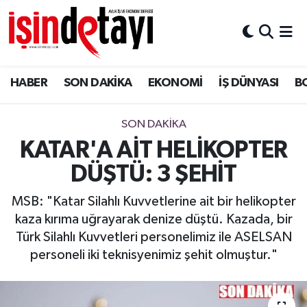
DÜNYA
Nöbetçi Eczaneler
HABER
SON DAKİKA
EKONOMİ
İŞ DÜNYASI
B
Eğitim
Hava Durumu
EKONOMİ
İstanbul Namaz Vakitleri
SON DAKİKA
KATAR'A AİT HELİKOPTER
ENERJİ HABERİ
Trafik Durumu
DÜŞTÜ: 3 ŞEHİT
GAYRİMENKUL
Süper Lig Puan Durumu ve Fikstür
MSB: "Katar Silahlı Kuvvetlerine ait bir helikopter
kaza kırıma uğrayarak denize düştü. Kazada, bir
HABER
Tüm Manşetler
Türk Silahlı Kuvvetleri personelimiz ile ASELSAN
personeli iki teknisyenimiz şehit olmuştur."
LOJİSTİK
Son Dakika Haberleri
MAGAZİN
Haber Arşivi