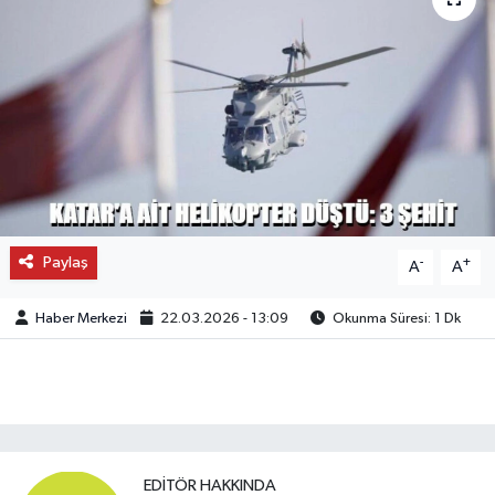
OTO DETAY
SAĞLIK
SON DAKİKA
SPOR
Paylaş
FİNANS
-
+
A
A
Haber Merkezi
22.03.2026 - 13:09
Okunma Süresi: 1 Dk
EDITÖR HAKKINDA