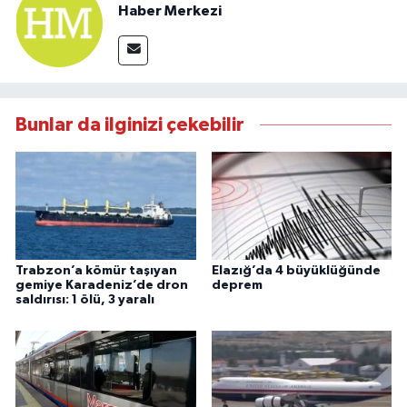
Haber Merkezi
Bunlar da ilginizi çekebilir
Trabzon’a kömür taşıyan
Elazığ’da 4 büyüklüğünde
gemiye Karadeniz’de dron
deprem
saldırısı: 1 ölü, 3 yaralı