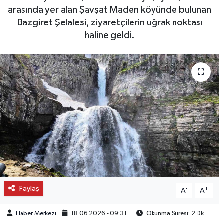
arasında yer alan Şavşat Maden köyünde bulunan
OTO DETAY
Bazgiret Şelalesi, ziyaretçilerin uğrak noktası
haline geldi.
SAĞLIK
SON DAKİKA
SPOR
FİNANS
Paylaş
-
+
A
A
Haber Merkezi
18.06.2026 - 09:31
Okunma Süresi: 2 Dk