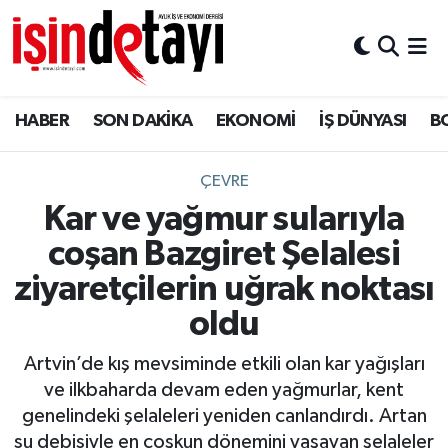
DÜNYA
Nöbetçi Eczaneler
HABER
SON DAKİKA
EKONOMİ
İŞ DÜNYASI
B
Eğitim
Hava Durumu
EKONOMİ
İstanbul Namaz Vakitleri
ÇEVRE
Kar ve yağmur sularıyla
ENERJİ HABERİ
Trafik Durumu
coşan Bazgiret Şelalesi
GAYRİMENKUL
Süper Lig Puan Durumu ve Fikstür
ziyaretçilerin uğrak noktası
oldu
HABER
Tüm Manşetler
Artvin’de kış mevsiminde etkili olan kar yağışları
LOJİSTİK
Son Dakika Haberleri
ve ilkbaharda devam eden yağmurlar, kent
genelindeki şelaleleri yeniden canlandırdı. Artan
MAGAZİN
Haber Arşivi
su debisiyle en coşkun dönemini yaşayan şelaleler