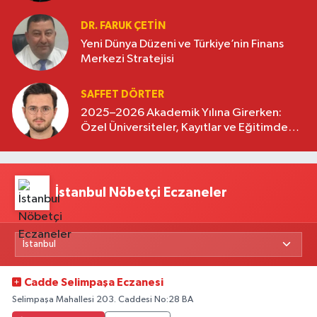
DR. FARUK ÇETİN
Yeni Dünya Düzeni ve Türkiye’nin Finans
Merkezi Stratejisi
SAFFET DÖRTER
2025–2026 Akademik Yılına Girerken:
Özel Üniversiteler, Kayıtlar ve Eğitimde
Yeni Beklentiler
İstanbul Nöbetçi Eczaneler
Cadde Selimpaşa Eczanesi
Selimpaşa Mahallesi 203. Caddesi No:28 BA