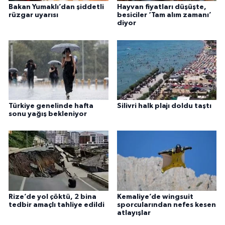
Bakan Yumaklı’dan şiddetli
Hayvan fiyatları düşüşte,
rüzgar uyarısı
besiciler ‘Tam alım zamanı’
diyor
Türkiye genelinde hafta
Silivri halk plajı doldu taştı
sonu yağış bekleniyor
Rize’de yol çöktü, 2 bina
Kemaliye’de wingsuit
tedbir amaçlı tahliye edildi
sporcularından nefes kesen
atlayışlar