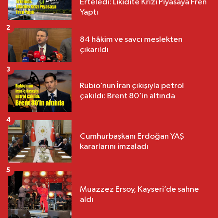
Erteledi: Likidite Krizi Piyasaya Fren
Yaptı
2
84 hâkim ve savcı meslekten
çıkarıldı
3
Rubio’nun İran çıkışıyla petrol
çakıldı: Brent 80’in altında
4
Cumhurbaşkanı Erdoğan YAŞ
kararlarını imzaladı
5
Muazzez Ersoy, Kayseri’de sahne
aldı