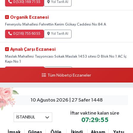
0 (530) 169 71 55
Yol Tarifi Al
Organik Eczanesi
Feneryolu Mahallesi Fahrettin Kerim Gökay Caddesi No:84 A
0 (216) 755 60 55
Yol Tarifi Al
Aynalı Çarşı Eczanesi
Maslak Mahallesi Taşyoncası Sokak Maslak 1453 sitesi D Blok No:1 AC İç
Kapı No:1
0 (212) 803 90 90
Yol Tarifi Al
Tüm Nöbetçi Eczaneler
Osman Eczanesi
Osmanağa Mahallesi Kuşdili Caddesi No:55 A
10 Ağustos 2026 | 27 Safer 1448
0 (216) 784 30 99
Yol Tarifi Al
İftar vaktine kalan süre
İSTANBUL
Ekinoba Eczanesi
07:29:54
Ekinoba Mahallesi Hürriyet Caddesi No:64 3B Ekinoba File Market Yanı
İmsak
Güneş
Öğle
İkindi
Akşam
Yatsı