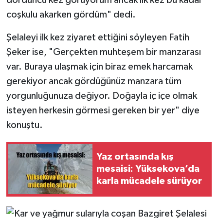
coşkulu akarken gördüm" dedi.
Şelaleyi ilk kez ziyaret ettiğini söyleyen Fatih
Şeker ise, "Gerçekten muhteşem bir manzarası
var. Buraya ulaşmak için biraz emek harcamak
gerekiyor ancak gördüğünüz manzara tüm
yorgunluğunuza değiyor. Doğayla iç içe olmak
isteyen herkesin görmesi gereken bir yer" diye
konuştu.
Yaz ortasında kış
mesaisi: Yüksekova’da
karla mücadele sürüyor