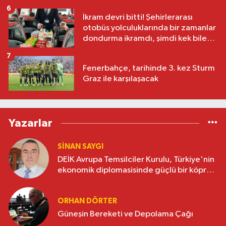
6
İkram devri bitti! Şehirlerarası
otobüs yolculuklarında bir zamanlar
dondurma ikramdı, şimdi kek bile
yok
7
Fenerbahçe, tarihinde 3. kez Sturm
Graz ile karşılaşacak
Yazarlar
SINAN SAYGI
DEİK Avrupa Temsilciler Kurulu, Türkiye'nin
ekonomik diplomasisinde güçlü bir köprü
oluşturuyor
ORHAN DÖRTER
Güneşin Bereketi ve Depolama Çağı