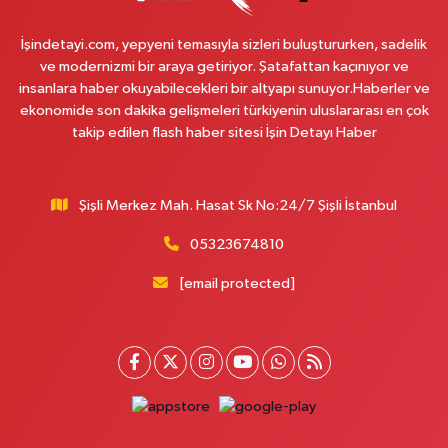
İşindetayi.com, yepyeni temasıyla sizleri buluştururken, sadelik
Altınkum Eczanesi
ve modernizmi bir araya getiriyor. Şatafattan kaçınıyor ve
Kocamustafapaşa Mahallesi Etyemez Tekkesi Sokak No: 19 1A Samatya
insanlara haber okuyabilecekleri bir altyapı sunuyor.Haberler ve
hastanesinin yokuşu, Cerrahpaşa ambulans girişi karşı çaprazı
ekonomide son dakika gelişmeleri türkiyenin uluslararası en çok
0 (212) 585 25 15
Yol Tarifi Al
takip edilen flash haber sitesi İşin Detayı Haber
Büşra Aslan Eczanesi
Havaalanı Mahallesi Taşocağı Caddesi 22 C ESENLER KADIN DOĞUM
Şişli Merkez Mah. Hasat Sk No:24/7 Şişli İstanbul
HASTANESİ KARŞISI
05323674810
0 (212) 432 22 20
Yol Tarifi Al
[email protected]
Egemen Eczanesi
Çobançeşme Mahallesi Dr. Sadık Ahmet Sokak 23 A Çobançeşme Aile
Sağlığı Merkezi karşısı- Fatih caddesi fırın durağının yan sokağı
0 (212) 552 79 66
Yol Tarifi Al
Mevsim Eczanesi
Kanarya Mahallesi Bülbül Sokak 12 A Kanarya Bilgi Evi, Kanarya Muhtarlığı