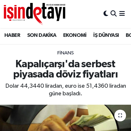
DÜNYA
Nöbetçi Eczaneler
HABER
SON DAKİKA
EKONOMİ
İŞ DÜNYASI
B
Eğitim
Hava Durumu
EKONOMİ
İstanbul Namaz Vakitleri
FİNANS
Kapalıçarşı'da serbest
ENERJİ HABERİ
Trafik Durumu
piyasada döviz fiyatları
GAYRİMENKUL
Süper Lig Puan Durumu ve Fikstür
Dolar 44,3440 liradan, euro ise 51,4360 liradan
güne başladı.
HABER
Tüm Manşetler
LOJİSTİK
Son Dakika Haberleri
MAGAZİN
Haber Arşivi