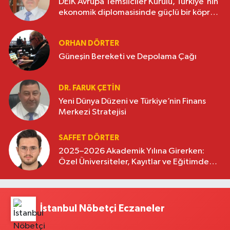
DEİK Avrupa Temsilciler Kurulu, Türkiye'nin
ekonomik diplomasisinde güçlü bir köprü
oluşturuyor
ORHAN DÖRTER
Güneşin Bereketi ve Depolama Çağı
DR. FARUK ÇETİN
Yeni Dünya Düzeni ve Türkiye’nin Finans
Merkezi Stratejisi
SAFFET DÖRTER
2025–2026 Akademik Yılına Girerken:
Özel Üniversiteler, Kayıtlar ve Eğitimde
Yeni Beklentiler
İstanbul Nöbetçi Eczaneler