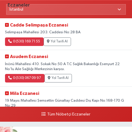
Cadde Selimpaşa Eczanesi
Selimpaşa Mahallesi 203. Caddesi No:28 BA
0 (530) 169 71 55
Yol Tarifi Al
Asudem Eczanesi
İnönü Mahallesi 410. Sokak No:50 A T.C Sağlık Bakanlığı Esenyurt 22
No'lu Aile Sağlığı Merkezinin karşısı.
0 (530) 067 09 97
Yol Tarifi Al
Mila Eczanesi
19 Mayıs Mahallesi Şemsettin Günaltay Caddesi Dış Kapı No:168-170 G
No:29
Tüm Nöbetçi Eczaneler
0 (216) 514 23 73
Yol Tarifi Al
Kasımpaşa Eczanesi