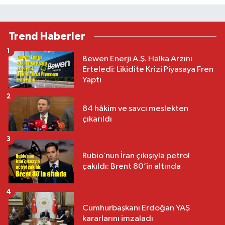
Trend Haberler
1
Bewen Enerji A.Ş. Halka Arzını
Erteledi: Likidite Krizi Piyasaya Fren
Yaptı
2
84 hâkim ve savcı meslekten
çıkarıldı
3
Rubio’nun İran çıkışıyla petrol
çakıldı: Brent 80’in altında
4
Cumhurbaşkanı Erdoğan YAŞ
kararlarını imzaladı