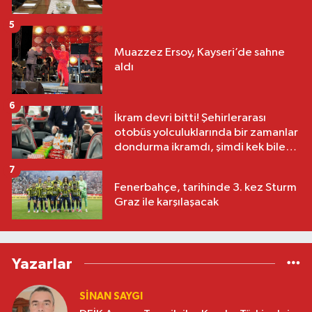
5
Muazzez Ersoy, Kayseri’de sahne
aldı
6
İkram devri bitti! Şehirlerarası
otobüs yolculuklarında bir zamanlar
dondurma ikramdı, şimdi kek bile
yok
7
Fenerbahçe, tarihinde 3. kez Sturm
Graz ile karşılaşacak
Yazarlar
SINAN SAYGI