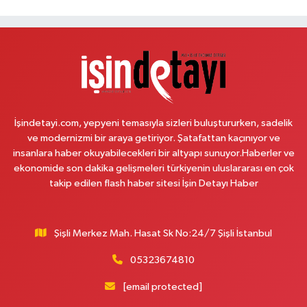
0 (542) 182 40 32
Yol Tarifi Al
Melis Hanlı Eczanesi
Erenköy Mahallesi Ömerpaşa Sokak 54 A
0 (216) 550 77 77
Yol Tarifi Al
Üsküdar Çarşı Eczanesi
İşindetayi.com, yepyeni temasıyla sizleri buluştururken, sadelik
Mimar Sinan Mahallesi Otopark Arkası Sokak 16 B Aktif International
ve modernizmi bir araya getiriyor. Şatafattan kaçınıyor ve
Üsküdar Hastanesi yanı
insanlara haber okuyabilecekleri bir altyapı sunuyor.Haberler ve
0 (216) 310 59 23
Yol Tarifi Al
ekonomide son dakika gelişmeleri türkiyenin uluslararası en çok
takip edilen flash haber sitesi İşin Detayı Haber
Ürün Eczanesi
Hamidiye Mahallesi Şener Sokak No:28A Hamidiye Sağlık Ocağı (Aile
Sağlığı Merkezi) karşısı
Şişli Merkez Mah. Hasat Sk No:24/7 Şişli İstanbul
0 (216) 652 25 24
Yol Tarifi Al
05323674810
Ayda Eczanesi
[email protected]
Hamidiye Mahallesi Cendere Caddesi 85-6B KORDON İSTANBUL GÜZEL