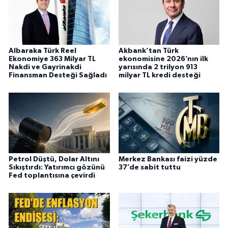
Albaraka Türk Reel
Akbank’tan Türk
Ekonomiye 363 Milyar TL
ekonomisine 2026’nın ilk
Nakdi ve Gayrinakdi
yarısında 2 trilyon 913
Finansman Desteği Sağladı
milyar TL kredi desteği
Petrol Düştü, Dolar Altını
Merkez Bankası faizi yüzde
Sıkıştırdı: Yatırımcı gözünü
37’de sabit tuttu
Fed toplantısına çevirdi