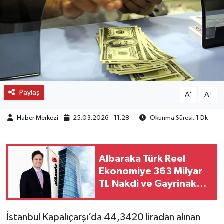
OTO DETAY
SAĞLIK
SON DAKİKA
Paylaş
-
+
SPOR
A
A
Haber Merkezi
25.03.2026 - 11:28
Okunma Süresi: 1 Dk
FİNANS
Albaraka Türk Reel
Ekonomiye 363 Milyar
TL Nakdi ve Gayrinakdi
Finansman Desteği
Sağladı
İstanbul Kapalıçarşı’da 44,3420 liradan alınan