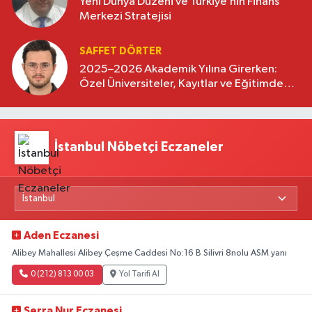
Yeni Dünya Düzeni ve Türkiye’nin Finans
Merkezi Stratejisi
SAFFET DÖRTER
2025–2026 Akademik Yılına Girerken:
Özel Üniversiteler, Kayıtlar ve Eğitimde
Yeni Beklentiler
İstanbul Nöbetçi Eczaneler
Aden Eczanesi
Alibey Mahallesi Alibey Çeşme Caddesi No:16 B Silivri 8nolu ASM yanı
0 (212) 813 00 03
Yol Tarifi Al
Serra Nur Eczanesi