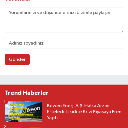
Gönder
Trend Haberler
1
Bewen Enerji A.Ş. Halka Arzını
Erteledi: Likidite Krizi Piyasaya Fren
Yaptı
2