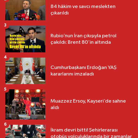
84 hâkim ve savcı meslekten
çıkarıldı
3
Rubio’nun İran çıkışıyla petrol
çakıldı: Brent 80’in altında
4
Cumhurbaşkanı Erdoğan YAŞ
kararlarını imzaladı
5
Muazzez Ersoy, Kayseri’de sahne
aldı
6
İkram devri bitti! Şehirlerarası
otobüs yolculuklarında bir zamanlar