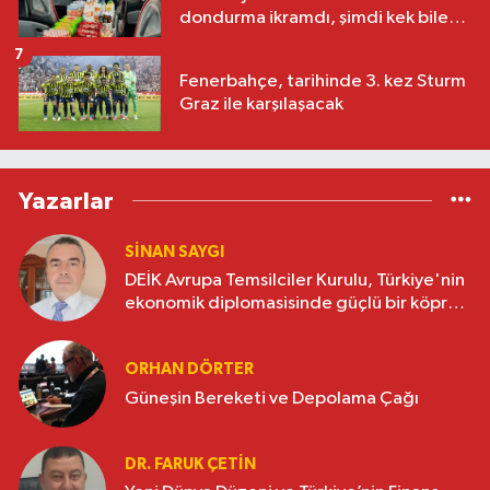
dondurma ikramdı, şimdi kek bile
yok
7
Fenerbahçe, tarihinde 3. kez Sturm
Graz ile karşılaşacak
Yazarlar
SINAN SAYGI
DEİK Avrupa Temsilciler Kurulu, Türkiye'nin
ekonomik diplomasisinde güçlü bir köprü
oluşturuyor
ORHAN DÖRTER
Güneşin Bereketi ve Depolama Çağı
DR. FARUK ÇETİN