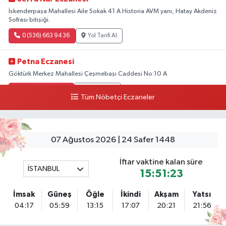
İskenderpaşa Mahallesi Aile Sokak 41 A Historia AVM yanı, Hatay Akdeniz
Sofrası bitişiği.
0 (536) 663 94 36
Yol Tarifi Al
Petna Eczanesi
Göktürk Merkez Mahallesi Çeşmebaşı Caddesi No:10 A
0 (212) 360 18 23
Yol Tarifi Al
Tüm Nöbetçi Eczaneler
Sacide Eczanesi
Karlıktepe Mahallesi Soğanlık Caddesi No:34 A
07 Ağustos 2026 | 24 Safer 1448
0 (216) 504 24 53
Yol Tarifi Al
İftar vaktine kalan süre
İSTANBUL
Bulvar Eczanesi
15:51:23
Ahmet Yesevi Mahallesi Abbas Medeni Sokak 17 A Çiftlik köprüsünü
geçtikten sonra Harman Mobilya arkası, Tulumba mevki, ECZANELER
İmsak
Güneş
Öğle
İkindi
Akşam
Yatsı
BÖLGESİ (GÜNEŞ, BULVAR, ÇİĞDEM, DEVA ECZANELERİ) eski gazi sağlık
04:17
05:59
13:15
17:07
20:21
21:56
o
0 (216) 208 59 51
Yol Tarifi Al