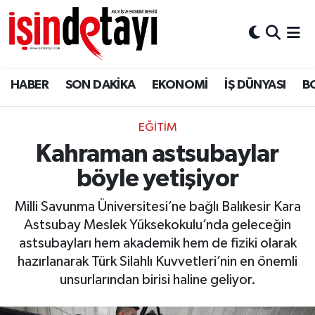
DÜNYA
Nöbetçi Eczaneler
HABER
SON DAKİKA
EKONOMİ
İŞ DÜNYASI
B
Eğitim
Hava Durumu
EKONOMİ
İstanbul Namaz Vakitleri
EĞITIM
Kahraman astsubaylar
ENERJİ HABERİ
Trafik Durumu
böyle yetişiyor
GAYRİMENKUL
Süper Lig Puan Durumu ve Fikstür
Milli Savunma Üniversitesi’ne bağlı Balıkesir Kara
Astsubay Meslek Yüksekokulu’nda geleceğin
HABER
Tüm Manşetler
astsubayları hem akademik hem de fiziki olarak
hazırlanarak Türk Silahlı Kuvvetleri’nin en önemli
LOJİSTİK
Son Dakika Haberleri
unsurlarından birisi haline geliyor.
MAGAZİN
Haber Arşivi