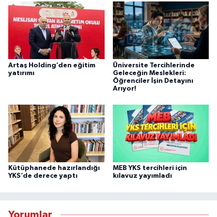
Artaş Holding’den eğitim
Üniversite Tercihlerinde
yatırımı
Geleceğin Meslekleri:
Öğrenciler İşin Detayını
Arıyor!
Kütüphanede hazırlandığı
MEB YKS tercihleri için
YKS’de derece yaptı
kılavuz yayımladı
Yorumlar