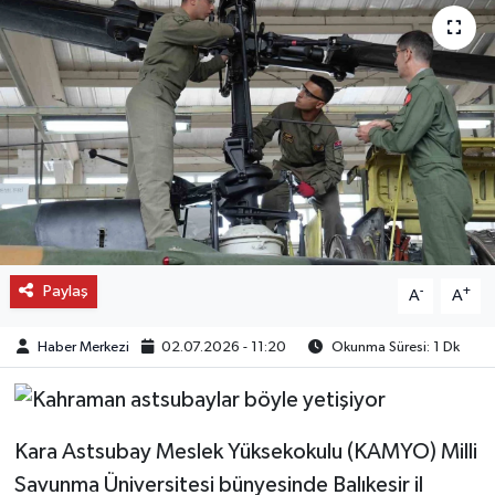
OTO DETAY
SAĞLIK
SON DAKİKA
SPOR
FİNANS
Paylaş
-
+
A
A
Haber Merkezi
02.07.2026 - 11:20
Okunma Süresi: 1 Dk
Kara Astsubay Meslek Yüksekokulu (KAMYO) Milli
Savunma Üniversitesi bünyesinde Balıkesir il