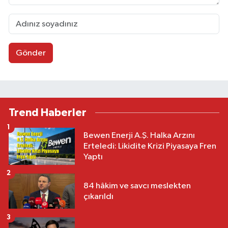
Gönder
Trend Haberler
1
Bewen Enerji A.Ş. Halka Arzını
Erteledi: Likidite Krizi Piyasaya Fren
Yaptı
2
84 hâkim ve savcı meslekten
çıkarıldı
3