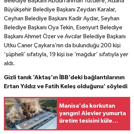
Belediye Başkanı Abdurrahman Tutdere, Adana
Büyükşehir Belediye Başkanı Zeydan Karalar,
Ceyhan Belediye Başkanı Kadir Aydar, Seyhan
Belediye Başkanı Oya Tekin, Esenyurt Belediye
Başkanı Ahmet Özer ve Avcılar Belediye Başkanı
Utku Caner Çaykara’nın da bulunduğu 200 kişi
‘şüpheli’ sıfatıyla, 19 kişi ise ‘mağdur’ sıfatıyla yer
aldı.
Gizli tanık ’Aktaş’ın İBB’deki bağlantılarının
Ertan Yıldız ve Fatih Keleş olduğunu’ söyledi
Manisa'da korkutan
yangın! Alevler yumurta
üretim tesisini küle
çevirdi