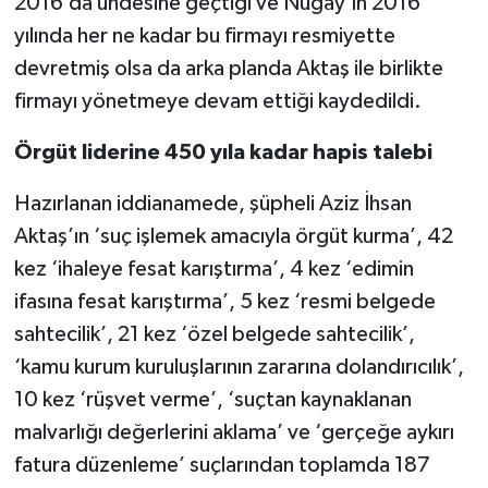
2016’da uhdesine geçtiği ve Nugay’ın 2016
yılında her ne kadar bu firmayı resmiyette
devretmiş olsa da arka planda Aktaş ile birlikte
firmayı yönetmeye devam ettiği kaydedildi.
Örgüt liderine 450 yıla kadar hapis talebi
Hazırlanan iddianamede, şüpheli Aziz İhsan
Aktaş’ın ‘suç işlemek amacıyla örgüt kurma’, 42
kez ‘ihaleye fesat karıştırma’, 4 kez ‘edimin
ifasına fesat karıştırma’, 5 kez ‘resmi belgede
sahtecilik’, 21 kez ‘özel belgede sahtecilik’,
‘kamu kurum kuruluşlarının zararına dolandırıcılık’,
10 kez ‘rüşvet verme’, ‘suçtan kaynaklanan
malvarlığı değerlerini aklama’ ve ‘gerçeğe aykırı
fatura düzenleme’ suçlarından toplamda 187