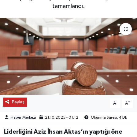
tamamlandı.
OTO DETAY
SAĞLIK
SON DAKİKA
SPOR
FİNANS
Paylaş
-
+
A
A
Haber Merkezi
21.10.2025 - 01:12
Okunma Süresi: 4 Dk
Liderliğini Aziz İhsan Aktaş’ın yaptığı öne