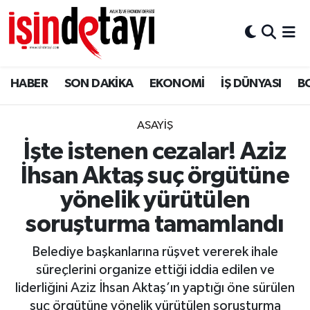
DÜNYA
Nöbetçi Eczaneler
HABER
SON DAKİKA
EKONOMİ
İŞ DÜNYASI
B
Eğitim
Hava Durumu
EKONOMİ
İstanbul Namaz Vakitleri
ASAYİŞ
İşte istenen cezalar! Aziz
ENERJİ HABERİ
Trafik Durumu
İhsan Aktaş suç örgütüne
GAYRİMENKUL
Süper Lig Puan Durumu ve Fikstür
yönelik yürütülen
soruşturma tamamlandı
HABER
Tüm Manşetler
Belediye başkanlarına rüşvet vererek ihale
LOJİSTİK
Son Dakika Haberleri
süreçlerini organize ettiği iddia edilen ve
liderliğini Aziz İhsan Aktaş’ın yaptığı öne sürülen
MAGAZİN
Haber Arşivi
suç örgütüne yönelik yürütülen soruşturma