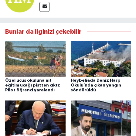
Bunlar da ilginizi çekebilir
Özel uçuş okuluna ait
Heybeliada Deniz Harp
eğitim uçağı pistten çıktı:
Okulu’nda çıkan yangın
Pilot öğrenci yaralandı
söndürüldü