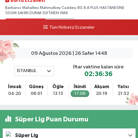
Burcu Eczanesi
Barbaros Mahallesi Mahmutbey Caddesi 80 A A PLUS HASTANESİNE
500M ŞAHİN DURAK SUITMEN YANI
0 (212) 552 25 29
Yol Tarifi Al
Tüm Nöbetçi Eczaneler
Tuna Tillo Eczanesi
Akşemsettin Mahallesi Akdeniz Caddesi No:12 A 41.01948179055185,
28.946705949073934
09 Ağustos 2026 | 26 Safer 1448
0 (212) 635 03 83
Yol Tarifi Al
İftar vaktine kalan süre
İSTANBUL
02:36:35
Tersane İstanbul Eczanesi
Camiikebir Mahallesi Taşkızak Tersanesi Caddesi 6 6B Tersane İstanbul
İmsak
Güneş
Öğle
İkindi
Akşam
Yatsı
içerisi ama yol üzerinde
04:20
06:01
13:15
17:06
20:19
21:52
0 (533) 395 65 65
Yol Tarifi Al
Nuh Eczanesi
Süper Lig Puan Durumu
Fetih Mahallesi Hicazkar (Örnek Mah) Sokak Bağkur Sitesi No:10 1A
0 (216) 324 46 96
Yol Tarifi Al
Süper Lig