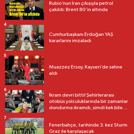
Rubio’nun İran çıkışıyla petrol
çakıldı: Brent 80’in altında
4
Cumhurbaşkanı Erdoğan YAŞ
kararlarını imzaladı
5
Muazzez Ersoy, Kayseri’de sahne
aldı
6
İkram devri bitti! Şehirlerarası
otobüs yolculuklarında bir zamanlar
dondurma ikramdı, şimdi kek bile
yok
7
Fenerbahçe, tarihinde 3. kez Sturm
Graz ile karşılaşacak