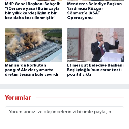
MHP Genel Başkanı Bahçeli:
Menderes Belediye Başkan
"(Çerçeve yasa) Bu imzayla
Yardımcısı Rüzgar
bin yıllık kardeşliğimiz bir
Sönmez’e JASAT
kez daha tescillenmiştir"
Operasyonu
Manisa'da korkutan
Etimesgut Belediye Başkanı
yangın! Alevler yumurta
Beşikçioğlu’nun esrar testi
üretim tesisini küle çevirdi
pozitif çıktı
Yorumlar