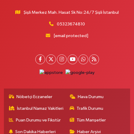
Zübeyde Hanım Mahallesi 1280. Sokak No:10 ESKİ KARAKOL YAKINI -
ESKİ PTT YANI ZÜBEYDE HANIM AİLE SAĞLIĞI MERKEZİ KARŞISI
Şişli Merkez Mah. Hasat Sk No:24/7 Şişli İstanbul
0 (212) 419 24 18
Yol Tarifi Al
05323674810
Pera Eczanesi
[email protected]
Mimar Sinan Mahallesi Selçukhan Caddesi 267A MİMAR SİNAN SAĞLIK
OCAĞI YANI,SELÇUKHAN CADDE ÜZERİ,AYTOP GIDA ARKA ÇIKIŞ
KAPIDAN AŞAĞI YOLDA
0 (216) 755 01 02
Yol Tarifi Al
Kağıthane Sağlık Eczanesi
Nurtepe Mahallesi Şehit Mustafa Burcu Caddesi 27A
0 (212) 243 17 77
Yol Tarifi Al
Nöbetçi Eczaneler
Hava Durumu
İstanbul Namaz Vakitleri
Trafik Durumu
Çağdaş Eczanesi
Yeni Mahallesi 7053. Sokak 23 B KİPTAŞ 2 KONUTLARI BİM YANI
Puan Durumu ve Fikstür
Tüm Manşetler
0 (212) 302 40 49
Yol Tarifi Al
Son Dakika Haberleri
Haber Arşivi