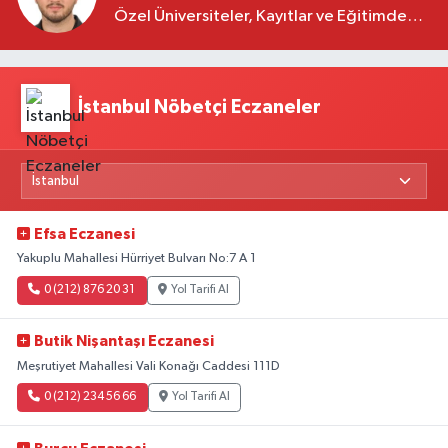
Özel Üniversiteler, Kayıtlar ve Eğitimde
Yeni Beklentiler
İstanbul Nöbetçi Eczaneler
Efsa Eczanesi
Yakuplu Mahallesi Hürriyet Bulvarı No:7 A 1
0 (212) 876 20 31
Yol Tarifi Al
Butik Nişantaşı Eczanesi
Meşrutiyet Mahallesi Vali Konağı Caddesi 111D
0 (212) 234 56 66
Yol Tarifi Al