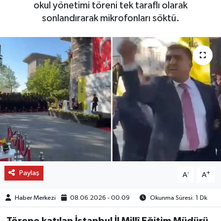
okul yönetimi töreni tek taraflı olarak
sonlandırarak mikrofonları söktü.
OTO DETAY
SAĞLIK
SON DAKİKA
SPOR
FİNANS
Paylaş
-
+
A
A
Haber Merkezi
08.06.2026 - 00:09
Okunma Süresi: 1 Dk
Törene katılan İstanbul İl Millî Eğitim Müdürü