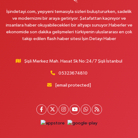
0 (212) 229 55 83
Yol Tarifi Al
İşindetayi.com, yepyeni temasıyla sizleri buluştururken, sadelik
Plevne Eczanesi
ve modernizmi bir araya getiriyor. Şatafattan kaçınıyor ve
Mevlana Mahallesi İbrahim Hayırlıoğlu Caddesi 6 3 PLEVNE KONUTLARI
insanlara haber okuyabilecekleri bir altyapı sunuyor.Haberler ve
ÇARŞI İÇERİSİNDE
ekonomide son dakika gelişmeleri türkiyenin uluslararası en çok
takip edilen flash haber sitesi İşin Detayı Haber
0 (212) 823 53 43
Yol Tarifi Al
Eren Aydın Eczanesi
Şişli Merkez Mah. Hasat Sk No:24/7 Şişli İstanbul
Siyavuşpaşa Mahallesi Adnan Kahveci Bulvarı 154 B MEMORIAL
HASTANESİNİN 100 METRE YUKARISI - FİZİK TEDAVİ HASTANESİNİN 100
METRE AŞAĞISI
05323674810
0 (212) 441 38 16
Yol Tarifi Al
[email protected]
Yaşam Eczanesi
Osmangazi Mahallesi Atayolu Caddesi 10C-D KAYA ÇİFTLİĞİ İLE KÖFTECİ
YUSUF ARASINDA, TARIM KOOPERATİF MARKETİ KARŞISI,SAAT KULESİNİN
ÇAPRAZINDA
0 (506) 466 78 60
Yol Tarifi Al