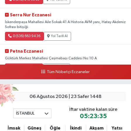
Serra Nur Eczanesi
İskenderpaşa Mahallesi Aile Sokak 41 A Historia AVM yanı, Hatay Akdeniz
Sofrası bitişiği.
0 (536) 663 94 36
Yol Tarifi Al
Petna Eczanesi
Göktürk Merkez Mahallesi Çeşmebaşı Caddesi No:10 A
0 (212) 360 18 23
Yol Tarifi Al
Tüm Nöbetçi Eczaneler
Sacide Eczanesi
Karlıktepe Mahallesi Soğanlık Caddesi No:34 A
06 Ağustos 2026 | 23 Safer 1448
0 (216) 504 24 53
Yol Tarifi Al
İftar vaktine kalan süre
İSTANBUL
Bulvar Eczanesi
05:23:35
Ahmet Yesevi Mahallesi Abbas Medeni Sokak 17 A Çiftlik köprüsünü
geçtikten sonra Harman Mobilya arkası, Tulumba mevki, ECZANELER
İmsak
Güneş
Öğle
İkindi
Akşam
Yatsı