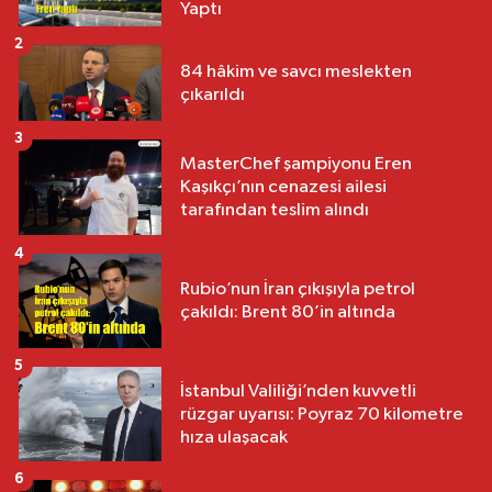
Yaptı
2
84 hâkim ve savcı meslekten
çıkarıldı
3
MasterChef şampiyonu Eren
Kaşıkçı’nın cenazesi ailesi
tarafından teslim alındı
4
Rubio’nun İran çıkışıyla petrol
çakıldı: Brent 80’in altında
5
İstanbul Valiliği’nden kuvvetli
rüzgar uyarısı: Poyraz 70 kilometre
hıza ulaşacak
6