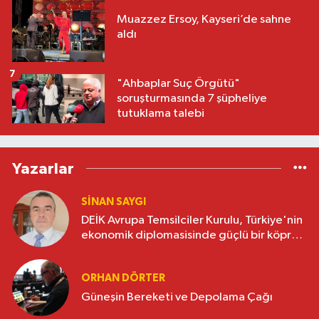
Muazzez Ersoy, Kayseri’de sahne
aldı
7
"Ahbaplar Suç Örgütü"
soruşturmasında 7 şüpheliye
tutuklama talebi
Yazarlar
SINAN SAYGI
DEİK Avrupa Temsilciler Kurulu, Türkiye'nin
ekonomik diplomasisinde güçlü bir köprü
oluşturuyor
ORHAN DÖRTER
Güneşin Bereketi ve Depolama Çağı