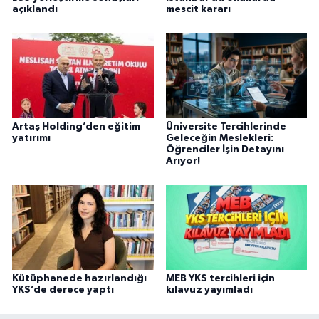
açıklandı
mescit kararı
Artaş Holding’den eğitim
Üniversite Tercihlerinde
yatırımı
Geleceğin Meslekleri:
Öğrenciler İşin Detayını
Arıyor!
Kütüphanede hazırlandığı
MEB YKS tercihleri için
YKS’de derece yaptı
kılavuz yayımladı