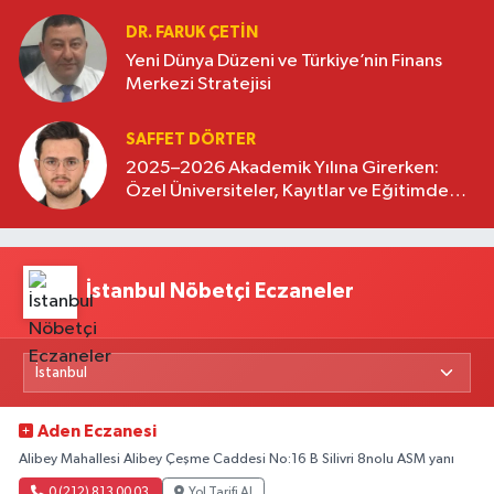
DR. FARUK ÇETİN
Yeni Dünya Düzeni ve Türkiye’nin Finans
Merkezi Stratejisi
SAFFET DÖRTER
2025–2026 Akademik Yılına Girerken:
Özel Üniversiteler, Kayıtlar ve Eğitimde
Yeni Beklentiler
İstanbul Nöbetçi Eczaneler
Aden Eczanesi
Alibey Mahallesi Alibey Çeşme Caddesi No:16 B Silivri 8nolu ASM yanı
0 (212) 813 00 03
Yol Tarifi Al