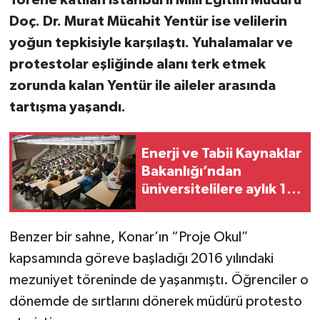
Doç. Dr. Murat Mücahit Yentür ise velilerin
yoğun tepkisiyle karşılaştı. Yuhalamalar ve
protestolar eşliğinde alanı terk etmek
zorunda kalan Yentür ile aileler arasında
tartışma yaşandı.
Enerji ve Tabii Kaynaklar
Bakanlığı’ndan
üniversitelilere aylık 13
bin 750 lira başarı bursu
Benzer bir sahne, Konar’ın “Proje Okul”
kapsamında göreve başladığı 2016 yılındaki
mezuniyet töreninde de yaşanmıştı. Öğrenciler o
dönemde de sırtlarını dönerek müdürü protesto