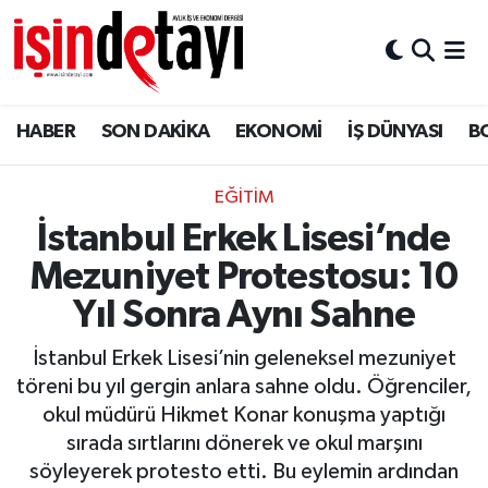
DÜNYA
Nöbetçi Eczaneler
HABER
SON DAKİKA
EKONOMİ
İŞ DÜNYASI
B
Eğitim
Hava Durumu
EKONOMİ
İstanbul Namaz Vakitleri
EĞITIM
İstanbul Erkek Lisesi’nde
ENERJİ HABERİ
Trafik Durumu
Mezuniyet Protestosu: 10
GAYRİMENKUL
Süper Lig Puan Durumu ve Fikstür
Yıl Sonra Aynı Sahne
İstanbul Erkek Lisesi’nin geleneksel mezuniyet
HABER
Tüm Manşetler
töreni bu yıl gergin anlara sahne oldu. Öğrenciler,
okul müdürü Hikmet Konar konuşma yaptığı
LOJİSTİK
Son Dakika Haberleri
sırada sırtlarını dönerek ve okul marşını
söyleyerek protesto etti. Bu eylemin ardından
MAGAZİN
Haber Arşivi