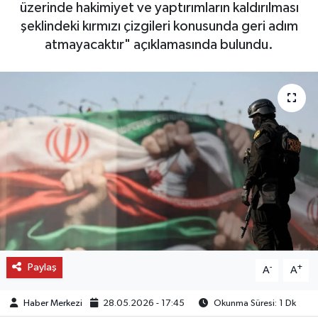
üzerinde hakimiyet ve yaptırımların kaldırılması
şeklindeki kırmızı çizgileri konusunda geri adım
OTO DETAY
atmayacaktır" açıklamasında bulundu.
SAĞLIK
SON DAKİKA
SPOR
FİNANS
Paylaş
-
+
A
A
Haber Merkezi
28.05.2026 - 17:45
Okunma Süresi: 1 Dk