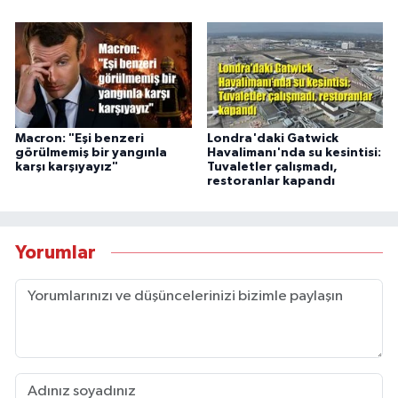
Macron: "Eşi benzeri
Londra'daki Gatwick
görülmemiş bir yangınla
Havalimanı'nda su kesintisi:
karşı karşıyayız"
Tuvaletler çalışmadı,
restoranlar kapandı
Yorumlar