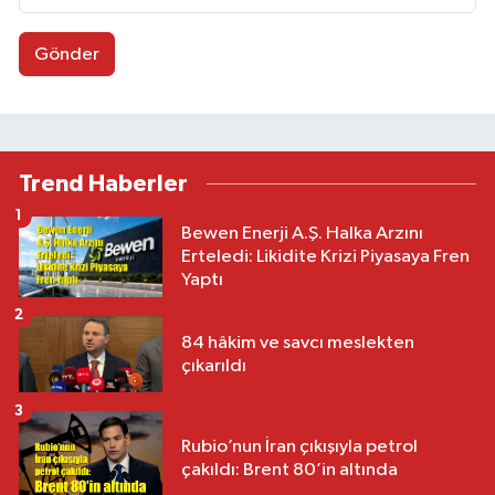
Gönder
Trend Haberler
1
Bewen Enerji A.Ş. Halka Arzını
Erteledi: Likidite Krizi Piyasaya Fren
Yaptı
2
84 hâkim ve savcı meslekten
çıkarıldı
3
Rubio’nun İran çıkışıyla petrol
çakıldı: Brent 80’in altında