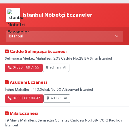
İstanbul Nöbetçi Eczaneler
Cadde Selimpaşa Eczanesi
Selimpaşa Merkez Mahallesi, 203.Cadde No:28 BA Silivri İstanbul
0 (530) 169 71 55
Yol Tarifi Al
Asudem Eczanesi
İnönü Mahallesi, 410.Sokak No:50 A Esenyurt İstanbul
0 (530) 067 09 97
Yol Tarifi Al
Mila Eczanesi
19 Mayıs Mahallesi, Şemsettin Günaltay Caddesi No:168-170 G Kadıköy
İstanbul