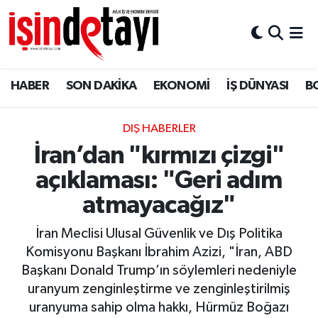
DÜNYA
Nöbetçi Eczaneler
HABER
SON DAKİKA
EKONOMİ
İŞ DÜNYASI
B
Eğitim
Hava Durumu
EKONOMİ
İstanbul Namaz Vakitleri
DIŞ HABERLER
İran’dan "kırmızı çizgi"
ENERJİ HABERİ
Trafik Durumu
açıklaması: "Geri adım
GAYRİMENKUL
Süper Lig Puan Durumu ve Fikstür
atmayacağız"
İran Meclisi Ulusal Güvenlik ve Dış Politika
HABER
Tüm Manşetler
Komisyonu Başkanı İbrahim Azizi, "İran, ABD
Başkanı Donald Trump’ın söylemleri nedeniyle
LOJİSTİK
Son Dakika Haberleri
uranyum zenginleştirme ve zenginleştirilmiş
uranyuma sahip olma hakkı, Hürmüz Boğazı
MAGAZİN
Haber Arşivi