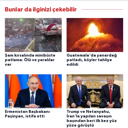
Bunlar da ilginizi çekebilir
Şam kırsalında minibüste
Guatemala'da yanardağ
patlama: Ölü ve yaralılar
patladı, köyler tahliye
var
edildi
Ermenistan Başbakanı
Trump ve Netanyahu,
Paşinyan, istifa etti
İran'la yapılan savaşın
başından beri ilk kez yüz
yüze görüştü