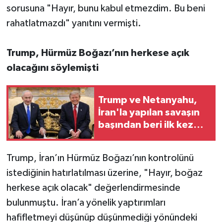
sorusuna "Hayır, bunu kabul etmezdim. Bu beni
rahatlatmazdı" yanıtını vermişti.
Trump, Hürmüz Boğazı’nın herkese açık
olacağını söylemişti
Trump ve Netanyahu,
İran'la yapılan savaşın
başından beri ilk kez
yüz yüze görüştü
Trump, İran’ın Hürmüz Boğazı’nın kontrolünü
istediğinin hatırlatılması üzerine, "Hayır, boğaz
herkese açık olacak" değerlendirmesinde
bulunmuştu. İran’a yönelik yaptırımları
hafifletmeyi düşünüp düşünmediği yönündeki