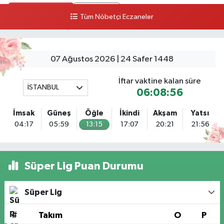
0 (216) 514 23 73
Yol Tarifi Al
Tüm Nöbetçi Eczaneler
Gültepe Hayat Eczanesi
Ortabayır Mahallesi, Talatpaşa Caddesi, No:123 A Gültepe Kağıthane
İstanbul
07 Ağustos 2026 | 24 Safer 1448
0 (212) 270 59 75
Yol Tarifi Al
İftar vaktine kalan süre
İSTANBUL
06:08:55
Gedikpaşa Eczanesi
Mimar Hayrettin Mahallesi, Gedikpaşa Caddesi No:16 C Beyazıt Fatih
İmsak
Güneş
Öğle
İkindi
Akşam
Yatsı
İstanbul
04:17
05:59
13:15
17:07
20:21
21:56
0 (212) 516 31 72
Yol Tarifi Al
Kasımpaşa Eczanesi
Süper Lig Puan Durumu
Yahya Kahya Mahallesi, Kasımpaşa Bostanı Sokak No:18 A Kasımpaşa
Beyoğlu İstanbul
Süper Lig
0 (212) 253 77 44
Yol Tarifi Al
#
Takım
O
P
3.İstanbul Eczanesi