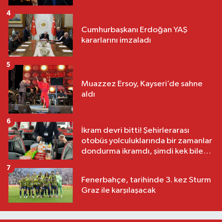
4
Cumhurbaşkanı Erdoğan YAŞ
kararlarını imzaladı
5
Muazzez Ersoy, Kayseri’de sahne
aldı
6
İkram devri bitti! Şehirlerarası
otobüs yolculuklarında bir zamanlar
dondurma ikramdı, şimdi kek bile
yok
7
Fenerbahçe, tarihinde 3. kez Sturm
Graz ile karşılaşacak