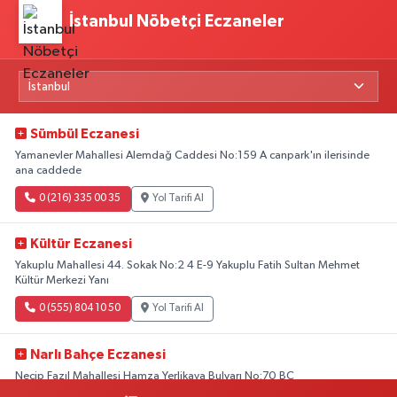
İstanbul Nöbetçi Eczaneler
Sümbül Eczanesi
Yamanevler Mahallesi Alemdağ Caddesi No:159 A canpark'ın ilerisinde
ana caddede
0 (216) 335 00 35
Yol Tarifi Al
Kültür Eczanesi
Yakuplu Mahallesi 44. Sokak No:2 4 E-9 Yakuplu Fatih Sultan Mehmet
Kültür Merkezi Yanı
0 (555) 804 10 50
Yol Tarifi Al
Narlı Bahçe Eczanesi
Necip Fazıl Mahallesi Hamza Yerlikaya Bulvarı No:70 BC