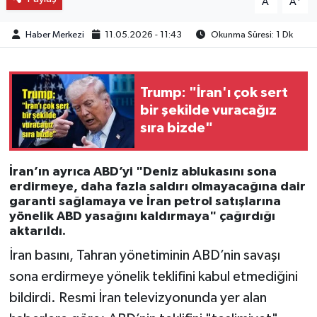
A
A
Haber Merkezi
11.05.2026 - 11:43
Okunma Süresi: 1 Dk
Trump: "İran'ı çok sert
bir şekilde vuracağız
sıra bizde"
İran’ın ayrıca ABD’yi "Deniz ablukasını sona
erdirmeye, daha fazla saldırı olmayacağına dair
garanti sağlamaya ve İran petrol satışlarına
yönelik ABD yasağını kaldırmaya" çağırdığı
aktarıldı.
İran basını, Tahran yönetiminin ABD’nin savaşı
sona erdirmeye yönelik teklifini kabul etmediğini
bildirdi. Resmi İran televizyonunda yer alan