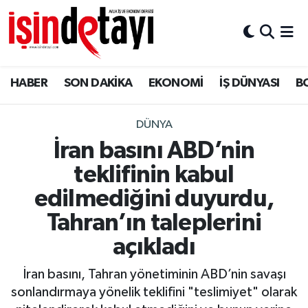
DÜNYA
Nöbetçi Eczaneler
HABER
SON DAKİKA
EKONOMİ
İŞ DÜNYASI
B
Eğitim
Hava Durumu
EKONOMİ
İstanbul Namaz Vakitleri
DÜNYA
İran basını ABD’nin
ENERJİ HABERİ
Trafik Durumu
teklifinin kabul
GAYRİMENKUL
Süper Lig Puan Durumu ve Fikstür
edilmediğini duyurdu,
Tahran’ın taleplerini
HABER
Tüm Manşetler
açıkladı
LOJİSTİK
Son Dakika Haberleri
İran basını, Tahran yönetiminin ABD’nin savaşı
sonlandırmaya yönelik teklifini "teslimiyet" olarak
MAGAZİN
Haber Arşivi