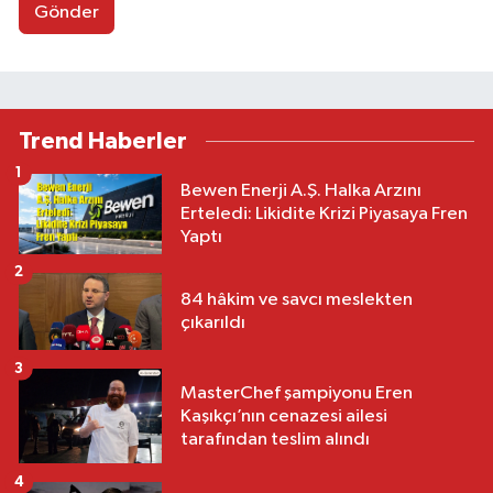
Gönder
Trend Haberler
1
Bewen Enerji A.Ş. Halka Arzını
Erteledi: Likidite Krizi Piyasaya Fren
Yaptı
2
84 hâkim ve savcı meslekten
çıkarıldı
3
MasterChef şampiyonu Eren
Kaşıkçı’nın cenazesi ailesi
tarafından teslim alındı
4