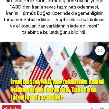
nitelendirerek kabul etmediğini ve bunun yerine
"ABD’den İran’a savaş tazminatı ödenmesi,
OTO DETAY
İran’ın Hürmüz Boğazı üzerindeki egemenliğinin
tamamen kabul edilmesi, yaptırımların kaldırılması
SAĞLIK
ve el konulan İran varlıklarının iade edilmesi"
talebinde bulunduğunu bildirdi.
SON DAKİKA
SPOR
FİNANS
Paylaş
-
+