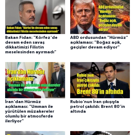
Bakan Fidan: "Körfez'de
ABD ordusundan "Hürmüz"
devam eden savaş
açıklaması: "Boğaz açık,
dikkatimizi Filistin
geçişler devam ediyor"
meselesinden ayırmadı"
İran'dan Hürmüz
Rubio’nun İran çıkışıyla
açıklaması: "Umman ile
petrol çakıldı: Brent 80’in
yürütülen müzakereler
altında
olumlu bir atmosferde
ilerliyor"