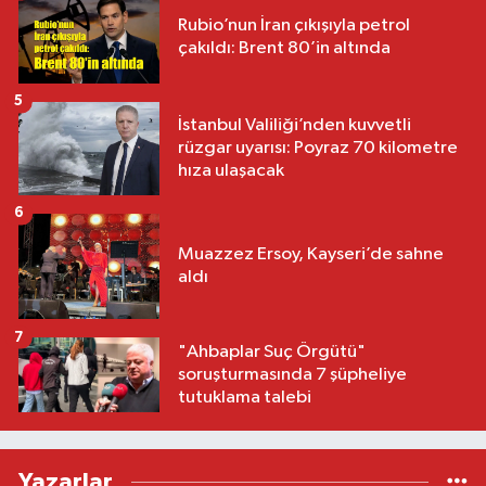
Rubio’nun İran çıkışıyla petrol
çakıldı: Brent 80’in altında
5
İstanbul Valiliği’nden kuvvetli
rüzgar uyarısı: Poyraz 70 kilometre
hıza ulaşacak
6
Muazzez Ersoy, Kayseri’de sahne
aldı
7
"Ahbaplar Suç Örgütü"
soruşturmasında 7 şüpheliye
tutuklama talebi
Yazarlar