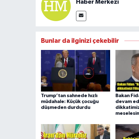
Haber Merkezi
Bunlar da ilginizi çekebilir
Trump’tan sahnede hızlı
Bakan Fid
müdahale: Küçük çocuğu
devam ed
düşmeden durdurdu
dikkatimizi
meselesin