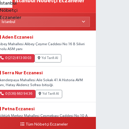
İstanbul Nöbetçi Eczaneler
Aden Eczanesi
libey Mahallesi Alibey Çeşme Caddesi No:16 B Silivri
nolu ASM yanı
0 (212) 813 00 03
Yol Tarifi Al
Serra Nur Eczanesi
skenderpaşa Mahallesi Aile Sokak 41 A Historia AVM
anı, Hatay Akdeniz Sofrası bitişiği.
0 (536) 663 94 36
Yol Tarifi Al
Petna Eczanesi
öktürk Merkez Mahallesi Çeşmebaşı Caddesi No:10 A
Tüm Nöbetçi Eczaneler
0 (212) 360 18 23
Yol Tarifi Al