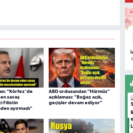
K
A
k
T
Ç
an: "Körfez'de
ABD ordusundan "Hürmüz"
en savaş
açıklaması: "Boğaz açık,
H
 Filistin
geçişler devam ediyor"
O
den ayırmadı"