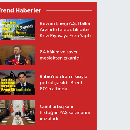
Trend Haberler
Bewen Enerji A.Ş. Halka
Arzını Erteledi: Likidite
Krizi Piyasaya Fren Yaptı
84 hâkim ve savcı
meslekten çıkarıldı
Rubio’nun İran çıkışıyla
petrol çakıldı: Brent
80’in altında
Cumhurbaşkanı
Erdoğan YAŞ kararlarını
imzaladı