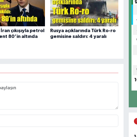
A
K
I
İran çıkışıyla petrol
Rusya açıklarında Türk Ro-ro
rent 80’in altında
gemisine saldırı: 4 yaralı
A
(
S
1
T
T
k
C
M
1