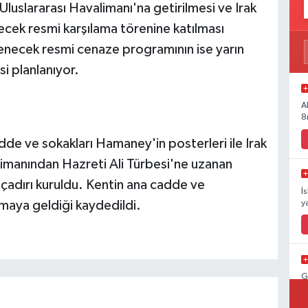
uslararası Havalimanı'na getirilmesi ve Irak
cek resmi karşılama törenine katılması
lenecek resmi cenaze programının ise yarın
i planlanıyor.
A
8
e ve sokakları Hamaney'in posterleri ile Irak
alimanından Hazreti Ali Türbesi'ne uzanan
adırı kuruldu. Kentin ana cadde ve
İ
amaya geldiği kaydedildi.
y
G