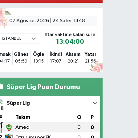
Sacide Eczanesi
arlıktepe Mahallesi Soğanlık Caddesi No:34 A
07 Ağustos 2026 | 24 Safer 1448
0 (216) 504 24 53
Yol Tarifi Al
İftar vaktine kalan süre
İSTANBUL
13:03:59
Bulvar Eczanesi
hmet Yesevi Mahallesi Abbas Medeni Sokak 17 A Çiftlik
İmsak
Güneş
Öğle
İkindi
Akşam
Yatsı
öprüsünü geçtikten sonra Harman Mobilya arkası,
04:17
05:59
13:15
17:07
20:21
21:56
ulumba mevki, ECZANELER BÖLGESİ (GÜNEŞ, BULVAR,
İĞDEM, DEVA ECZANELERİ) eski gazi sağlık o
0 (216) 208 59 51
Yol Tarifi Al
Süper Lig Puan Durumu
Halıcıoğlu Eczanesi
alıcıoğlu Mahallesi Tunç Sokak 1 A Çıksalın,Alev
Süper Lig
fluoğlu Semt Konağı yanı
0 (212) 369 45 49
Yol Tarifi Al
#
Takım
O
P
1
Amed
0
0
Anka Eczanesi
2
Erzurumspor FK
0
0