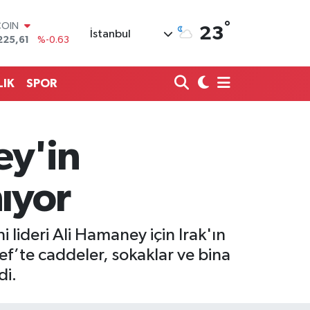
°
LAR
23
İstanbul
7143
%0.16
RO
0317
%-0.02
RLİN
LIK
SPOR
2463
%0.07
M ALTIN
0.40
%0.45
T100
ey'in
799
%70
COIN
225,61
%-0.63
ıyor
i lideri Ali Hamaney için Irak'ın
f’te caddeler, sokaklar ve bina
di.