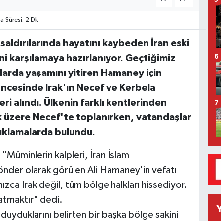
5
 Süresi: 2 Dk
k saldırılarında hayatını kaybeden İran eski
ni karşılamaya hazırlanıyor. Geçtiğimiz
6
larda yaşamını yitiren Hamaney için
öncesinde Irak'ın Necef ve Kerbela
i alındı. Ülkenin farklı kentlerinden
7
ak üzere Necef'te toplanırken, vatandaşlar
açıklamalarda bulundu.
 "Müminlerin kalpleri, İran İslam
nder olarak görülen Ali Hamaney'in vefatı
nızca Irak değil, tüm bölge halkları hissediyor.
flatmaktır" dedi.
yduklarını belirten bir başka bölge sakini