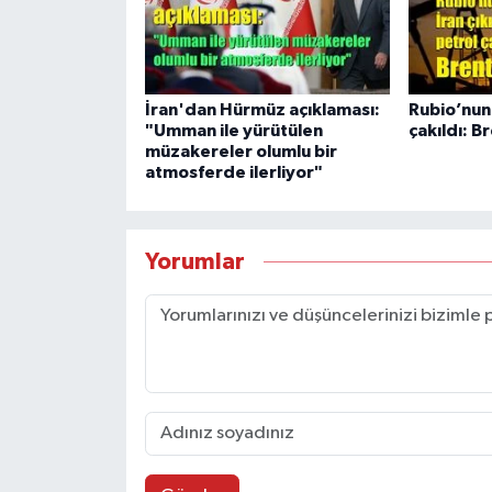
İran'dan Hürmüz açıklaması:
Rubio’nun 
"Umman ile yürütülen
çakıldı: B
müzakereler olumlu bir
atmosferde ilerliyor"
Yorumlar