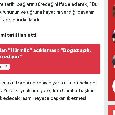
ni ve tarihi bağların süreceğini ifade ederek, "Bu
k ruhunun ve uğruna hayatını verdiği davanın
fadelerini kullandı.
 tatil ilan etti
n "Hürmüz" açıklaması: "Boğaz açık,
m ediyor"
e
cenaze töreni nedeniyle yarın ülke genelinde
rdi. Yerel kaynaklara göre, İran Cumhurbaşkanı
k edecek resmi heyete başkanlık etmesi