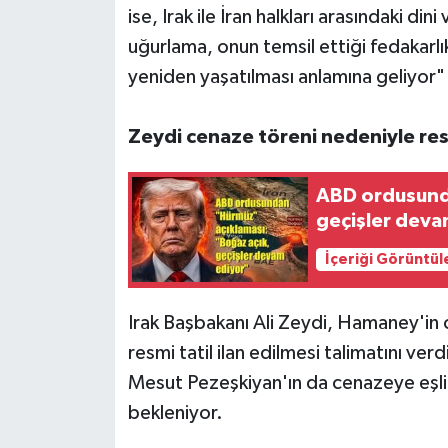
ise, Irak ile İran halkları arasındaki di
uğurlama, onun temsil ettiği fedakarlı
yeniden yaşatılması anlamına geliyor" i
Zeydi cenaze töreni nedeniyle resmi
ABD ordusunda
geçişler deva
İçeriği Görüntül
Irak Başbakanı Ali Zeydi, Hamaney'in 
resmi tatil ilan edilmesi talimatını ve
Mesut Pezeşkiyan'ın da cenazeye eşli
bekleniyor.