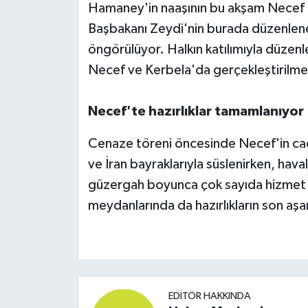
Hamaney'in naaşının bu akşam Necef Ul
Başbakanı Zeydi'nin burada düzenlene
öngörülüyor. Halkın katılımıyla düzen
Necef ve Kerbela'da gerçekleştirilmes
Necef'te hazırlıklar tamamlanıyor
Cenaze töreni öncesinde Necef'in cadd
ve İran bayraklarıyla süslenirken, hav
güzergah boyunca çok sayıda hizmet ç
meydanlarında da hazırlıkların son aş
EDITÖR HAKKINDA