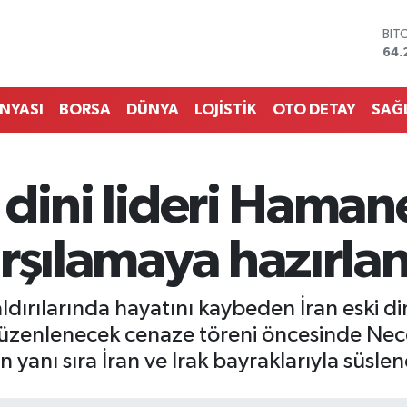
DO
47,
EU
55,
STE
ÜNYASI
BORSA
DÜNYA
LOJİSTİK
OTO DETAY
SAĞ
64,
GRA
651
BİS
i dini lideri Haman
13.
BIT
64.
rşılamaya hazırlan
aldırılarında hayatını kaybeden İran eski din
üzenlenecek cenaze töreni öncesinde Nece
yanı sıra İran ve Irak bayraklarıyla süslen