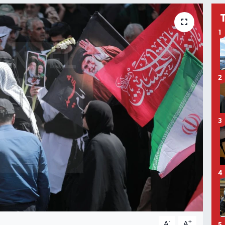
1
2
3
4
-
+
A
A