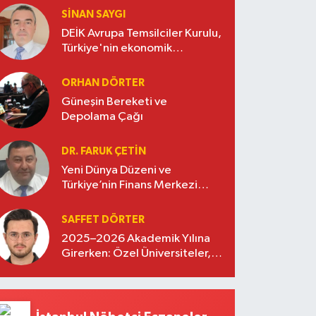
SINAN SAYGI
DEİK Avrupa Temsilciler Kurulu,
Türkiye'nin ekonomik
diplomasisinde güçlü bir köprü
oluşturuyor
ORHAN DÖRTER
Güneşin Bereketi ve
Depolama Çağı
DR. FARUK ÇETİN
Yeni Dünya Düzeni ve
Türkiye’nin Finans Merkezi
Stratejisi
SAFFET DÖRTER
2025–2026 Akademik Yılına
Girerken: Özel Üniversiteler,
Kayıtlar ve Eğitimde Yeni
Beklentiler