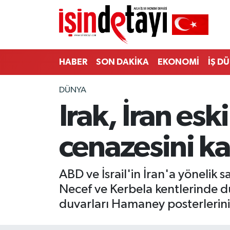
DÜNYA
Nöbetçi Eczaneler
HABER
SON DAKİKA
EKONOMİ
İŞ D
Eğitim
Hava Durumu
DÜNYA
EKONOMİ
İstanbul Namaz Vakitleri
Irak, İran esk
ENERJİ HABERİ
Trafik Durumu
cenazesini ka
GAYRİMENKUL
Süper Lig Puan Durumu ve Fikstür
HABER
Tüm Manşetler
ABD ve İsrail'in İran'a yönelik s
Necef ve Kerbela kentlerinde d
LOJİSTİK
Son Dakika Haberleri
duvarları Hamaney posterlerinin 
MAGAZİN
Haber Arşivi