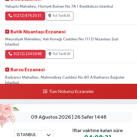
Yakuplu Mahallesi, Hürriyet Bulvarı No:7A 1 Beylikdüzü İstanbul
0 (212) 876 20 31
Yol Tarifi Al
Butik Nişantaşı Eczanesi
Meşrutiyet Mahallesi, Vali Konağı Caddesi No:111 D Nişantaşı Şişli
İstanbul
0 (212) 234 56 66
Yol Tarifi Al
Burcu Eczanesi
Barbaros Mahallesi, Mahmutbey Caddesi No:80 A Barbaros Bağcılar
İstanbul
Tüm Nöbetçi Eczaneler
0 (212) 552 25 29
Yol Tarifi Al
Tuna Tillo Eczanesi
Akşemsettin Mahallesi, Akdeniz Caddesi No:12 A Fatih İstanbul
09 Ağustos 2026 | 26 Safer 1448
0 (212) 635 03 83
Yol Tarifi Al
İftar vaktine kalan süre
İSTANBUL