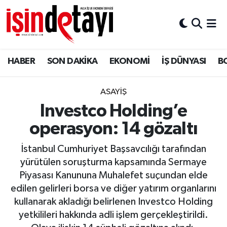
DÜNYA
Nöbetçi Eczaneler
HABER
SON DAKİKA
EKONOMİ
İŞ DÜNYASI
B
Eğitim
Hava Durumu
EKONOMİ
İstanbul Namaz Vakitleri
ASAYİŞ
Investco Holding’e
ENERJİ HABERİ
Trafik Durumu
operasyon: 14 gözaltı
GAYRİMENKUL
Süper Lig Puan Durumu ve Fikstür
İstanbul Cumhuriyet Başsavcılığı tarafından
yürütülen soruşturma kapsamında Sermaye
HABER
Tüm Manşetler
Piyasası Kanununa Muhalefet suçundan elde
edilen gelirleri borsa ve diğer yatırım organlarını
LOJİSTİK
Son Dakika Haberleri
kullanarak akladığı belirlenen Investco Holding
yetkilileri hakkında adli işlem gerçekleştirildi.
MAGAZİN
Haber Arşivi