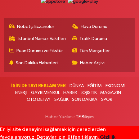
Buse Eczanesi
Rüzgarlıbahçe Mahallesi, Ferit İnal Caddesi No:35 B Beykoz İstanbul
Nöbetçi Eczaneler
Hava Durumu
0 (216) 680 06 58
Yol Tarifi Al
İstanbul Namaz Vakitleri
Trafik Durumu
Gülce Eczanesi
Puan Durumu ve Fikstür
Tüm Manşetler
Tahtakale Mahallesi, Firuze Çiçeği Sokak No:4 S Dükkan:128 Ispartakule
Avcılar İstanbul
Son Dakika Haberleri
Haber Arşivi
0 (212) 302 28 13
Yol Tarifi Al
Tuna Eczanesi
İŞİN DETAYI REKLAM VER
DÜNYA
EĞİTİM
EKONOMİ
ENERJİ
GAYRİMENKUL
HABER
LOJİSTİK
MAGAZİN
Sakızağacı Mahallesi, İstanbul Caddesi No:42 Bakırköy İstanbul
OTO DETAY
SAĞLIK
SON DAKİKA
SPOR
0 (212) 585 35 86
Yol Tarifi Al
Haber Yazılımı:
TE Bilişim
Çağla Eczanesi
Nene Hatun Mahallesi, Rahman Sokak No:16 A Arnavutköy İstanbul
En iyi site deneyimi sağlamak için çerezlerden
0 (506) 999 95 93
Yol Tarifi Al
faydalanıyoruz. Detaylar için lütfen tıklayın.
Gizlilik