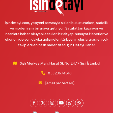
Nazan Eczanesi
Zübeyde Hanım Mahallesi, 1280.Sokak No:10 Sultangazi İstanbul
İşindetayi.com, yepyeni temasıyla sizleri buluştururken, sadelik
0 (212) 419 24 18
Yol Tarifi Al
ve modernizmi bir araya getiriyor. Şatafattan kaçınıyor ve
insanlara haber okuyabilecekleri bir altyapı sunuyor.Haberler ve
Pera Eczanesi
ekonomide son dakika gelişmeleri türkiyenin uluslararası en çok
Mimar Sinan Mahallesi, Selçukhan Caddesi No:267 A Sultanbeyli İstanbul
takip edilen flash haber sitesi İşin Detayı Haber
0 (216) 755 01 02
Yol Tarifi Al
Şişli Merkez Mah. Hasat Sk No:24/7 Şişli İstanbul
Kağıthane Sağlık Eczanesi
Nurtepe Mahallesi, Şehit Mustafa Burcu Caddesi No:27 A Kağıthane
05323674810
İstanbul
[email protected]
0 (212) 243 17 77
Yol Tarifi Al
Çağdaş Eczanesi
Yeni Mahallesi, 7053 Sokak No:23 B Silivri İstanbul
0 (212) 302 40 49
Yol Tarifi Al