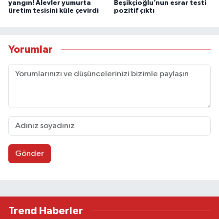
yangın! Alevler yumurta
Beşikçioğlu’nun esrar testi
üretim tesisini küle çevirdi
pozitif çıktı
Yorumlar
Gönder
Trend Haberler