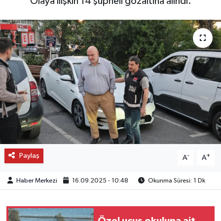
Olaya ilişkin 14 şüpheli gözaltına alındı.
OTO DETAY
SAĞLIK
SON DAKİKA
SPOR
FİNANS
Paylaş
-
+
A
A
Haber Merkezi
16.09.2025 - 10:48
Okunma Süresi: 1 Dk