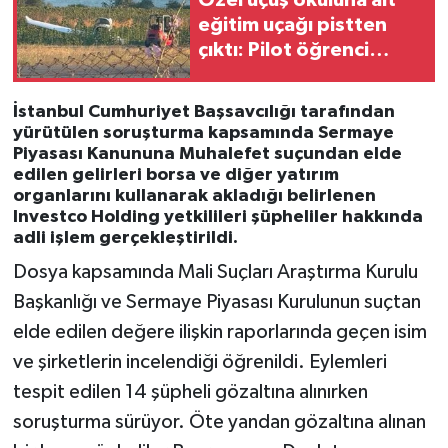
Özel uçuş okuluna ait
eğitim uçağı pistten
çıktı: Pilot öğrenci
yaralandı
İstanbul Cumhuriyet Başsavcılığı tarafından
yürütülen soruşturma kapsamında Sermaye
Piyasası Kanununa Muhalefet suçundan elde
edilen gelirleri borsa ve diğer yatırım
organlarını kullanarak akladığı belirlenen
Investco Holding yetkilileri şüpheliler hakkında
adli işlem gerçekleştirildi.
Dosya kapsamında Mali Suçları Araştırma Kurulu
Başkanlığı ve Sermaye Piyasası Kurulunun suçtan
elde edilen değere ilişkin raporlarında geçen isim
ve şirketlerin incelendiği öğrenildi. Eylemleri
tespit edilen 14 şüpheli gözaltına alınırken
soruşturma sürüyor. Öte yandan gözaltına alınan