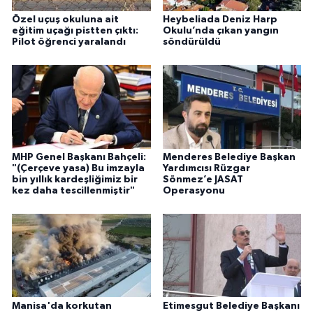
Özel uçuş okuluna ait
Heybeliada Deniz Harp
eğitim uçağı pistten çıktı:
Okulu’nda çıkan yangın
Pilot öğrenci yaralandı
söndürüldü
MHP Genel Başkanı Bahçeli:
Menderes Belediye Başkan
"(Çerçeve yasa) Bu imzayla
Yardımcısı Rüzgar
bin yıllık kardeşliğimiz bir
Sönmez’e JASAT
kez daha tescillenmiştir"
Operasyonu
Manisa'da korkutan
Etimesgut Belediye Başkanı