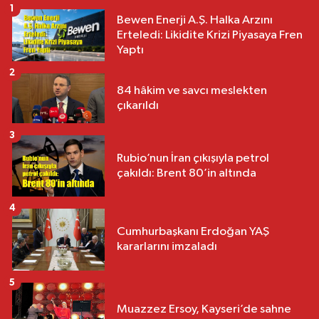
1
Bewen Enerji A.Ş. Halka Arzını
Erteledi: Likidite Krizi Piyasaya Fren
Yaptı
2
84 hâkim ve savcı meslekten
çıkarıldı
3
Rubio’nun İran çıkışıyla petrol
çakıldı: Brent 80’in altında
4
Cumhurbaşkanı Erdoğan YAŞ
kararlarını imzaladı
5
Muazzez Ersoy, Kayseri’de sahne