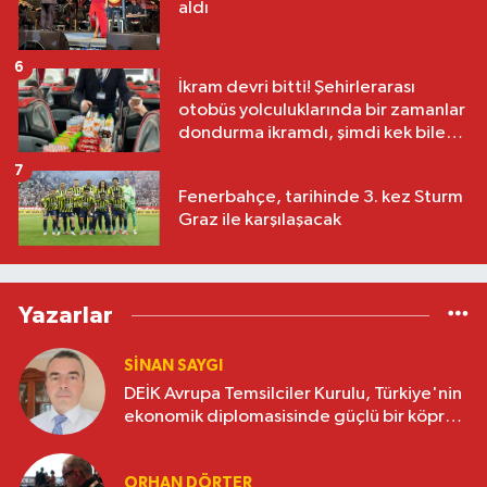
aldı
6
İkram devri bitti! Şehirlerarası
otobüs yolculuklarında bir zamanlar
dondurma ikramdı, şimdi kek bile
yok
7
Fenerbahçe, tarihinde 3. kez Sturm
Graz ile karşılaşacak
Yazarlar
SINAN SAYGI
DEİK Avrupa Temsilciler Kurulu, Türkiye'nin
ekonomik diplomasisinde güçlü bir köprü
oluşturuyor
ORHAN DÖRTER