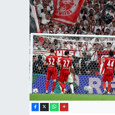
OTO DETAY
SAĞLIK
SON DAKİKA
SPOR
FİNANS