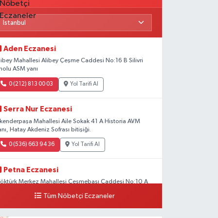
Aden Eczanesi
libey Mahallesi Alibey Çeşme Caddesi No:16 B Silivri
nolu ASM yanı
0 (212) 813 00 03
Yol Tarifi Al
Serra Nur Eczanesi
skenderpaşa Mahallesi Aile Sokak 41 A Historia AVM
anı, Hatay Akdeniz Sofrası bitişiği.
0 (536) 663 94 36
Yol Tarifi Al
Petna Eczanesi
öktürk Merkez Mahallesi Çeşmebaşı Caddesi No:10 A
Tüm Nöbetçi Eczaneler
0 (212) 360 18 23
Yol Tarifi Al