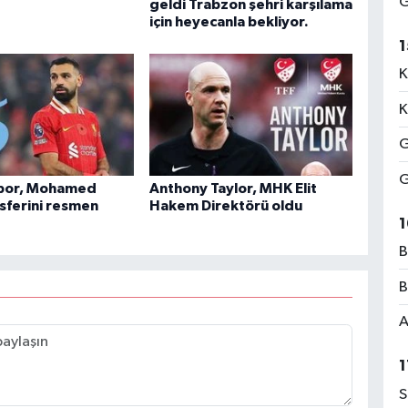
G
geldi Trabzon şehri karşılama
için heyecanla bekliyor.
1
K
K
c
K
G
G
por, Mohamed
Anthony Taylor, MHK Elit
Y
nsferini resmen
Hakem Direktörü oldu
K
1
ı
B
B
A
A
N
K
1
S