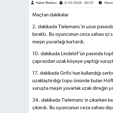
Haber Merkezi
21.05.2026 - 00:07
Okunma
Maçtan dakikalar
2. dakikada Tielemans’ın uzun pasında
bıraktı. Bu oyuncunun ceza sahası içi
meşin yuvarlağı kurtardı.
10. dakikada Lindelöf’ün pasında topl
çaprazdan uzak köşeye yaptığı vuruşta 
17. dakikada Grifo’nun kullandığı ser
uzaklaştırdığı topu önünde bulan Höfle
vuruşta meşin yuvarlak uzak direğin ya
34. dakikada Tielemans’ın çıkarken k
çıkardı. Bu oyuncunun ceza sahası dış