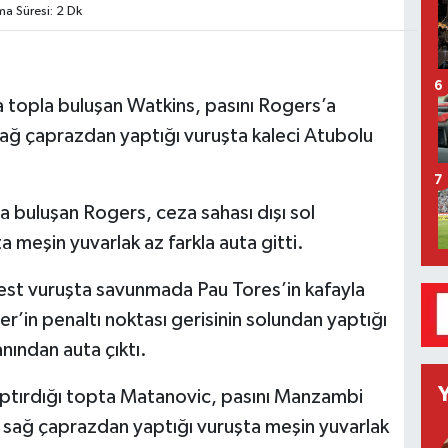
 Süresi: 2 Dk
6
 topla buluşan Watkins, pasını Rogers’a
 sağ çaprazdan yaptığı vuruşta kaleci Atubolu
7
a buluşan Rogers, ceza sahası dışı sol
meşin yuvarlak az farkla auta gitti.
best vuruşta savunmada Pau Tores’in kafayla
r’in penaltı noktası gerisinin solundan yaptığı
nından auta çıktı.
aptırdığı topta Matanovic, pasını Manzambi
ı sağ çaprazdan yaptığı vuruşta meşin yuvarlak