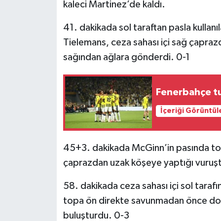
kaleci Martinez’de kaldı.
41. dakikada sol taraftan pasla kullan
Tielemans, ceza sahası içi sağ çapraz
sağından ağlara gönderdi. 0-1
Fenerbahçe tur
İçeriği Görüntül
45+3. dakikada McGinn’in pasında top
çaprazdan uzak köşeye yaptığı vuruşta
58. dakikada ceza sahası içi sol taraf
topa ön direkte savunmadan önce dok
buluşturdu. 0-3