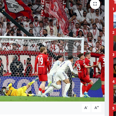
1
2
3
4
-
+
A
A
5