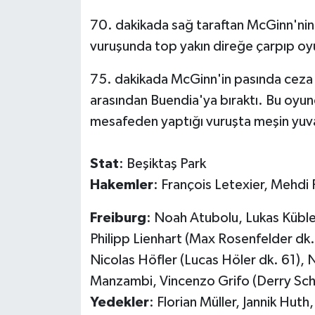
70. dakikada sağ taraftan McGinn'nin 
vuruşunda top yakın direğe çarpıp oy
75. dakikada McGinn'in pasında ceza 
arasından Buendia'ya bıraktı. Bu oyunc
mesafeden yaptığı vuruşta meşin yuvar
Stat
: Beşiktaş Park
Hakemler
: François Letexier, Mehdi
Freiburg
: Noah Atubolu, Lukas Küble
Philipp Lienhart (Max Rosenfelder dk. 
Nicolas Höfler (Lucas Höler dk. 61), N
Manzambi, Vincenzo Grifo (Derry Sch
Yedekler
: Florian Müller, Jannik Hut