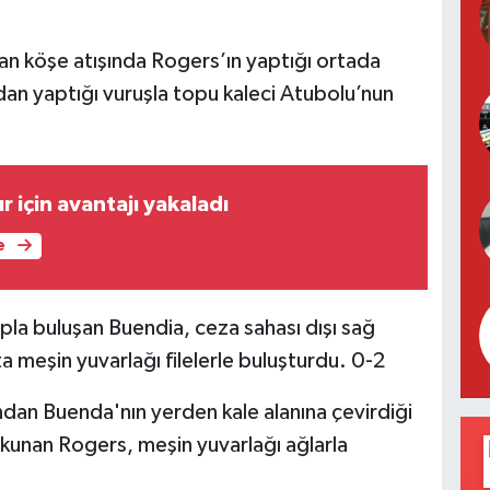
ılan köşe atışında Rogers’ın yaptığı ortada
dan yaptığı vuruşla topu kaleci Atubolu’nun
 için avantajı yakaladı
e
la buluşan Buendia, ceza sahası dışı sağ
 meşin yuvarlağı filelerle buluşturdu. 0-2
ından Buenda'nın yerden kale alanına çevirdiği
unan Rogers, meşin yuvarlağı ağlarla