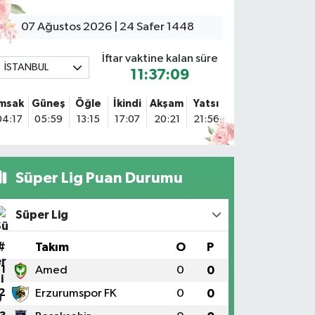
Sacide Eczanesi
arlıktepe Mahallesi Soğanlık Caddesi No:34 A
07 Ağustos 2026 | 24 Safer 1448
0 (216) 504 24 53
Yol Tarifi Al
İftar vaktine kalan süre
İSTANBUL
11:37:07
Bulvar Eczanesi
hmet Yesevi Mahallesi Abbas Medeni Sokak 17 A Çiftlik
İmsak
Güneş
Öğle
İkindi
Akşam
Yatsı
öprüsünü geçtikten sonra Harman Mobilya arkası,
04:17
05:59
13:15
17:07
20:21
21:56
ulumba mevki, ECZANELER BÖLGESİ (GÜNEŞ, BULVAR,
İĞDEM, DEVA ECZANELERİ) eski gazi sağlık o
0 (216) 208 59 51
Yol Tarifi Al
Süper Lig Puan Durumu
Halıcıoğlu Eczanesi
alıcıoğlu Mahallesi Tunç Sokak 1 A Çıksalın,Alev
Süper Lig
fluoğlu Semt Konağı yanı
0 (212) 369 45 49
Yol Tarifi Al
#
Takım
O
P
1
Amed
0
0
Anka Eczanesi
2
Erzurumspor FK
0
0
cıbadem Mahallesi Acıbadem Caddesi 76 A İŞ BANKASI
ONUTLARINDAN KADIKÖY İSTİKAMETİNE GİDERKEN