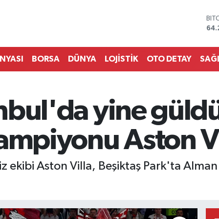
DO
47,
EU
55,
STE
ÜNYASI
BORSA
DÜNYA
LOJİSTİK
OTO DETAY
SAĞ
64,
GRA
651
BİS
tanbul'da yine gül
13.
BIT
64.
şampiyonu Aston Vi
iz ekibi Aston Villa, Beşiktaş Park'ta Alman
.