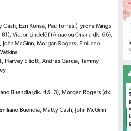
K
y Cash, Ezri Konsa, Pau Torres (Tyrone Mings
. 81), Victor Lindelöf (Amadou Onana dk. 66),
A
), John McGinn, Morgan Rogers, Emiliano
k
T
Watkins
Ç
t, Harvey Elliott, Andres Garcia, Tammy
ley
H
iliano Buendia (dk. 45+3), Morgan Rogers (dk.
O
, Emiliano Buendia, Matty Cash, John McGinn
A
K