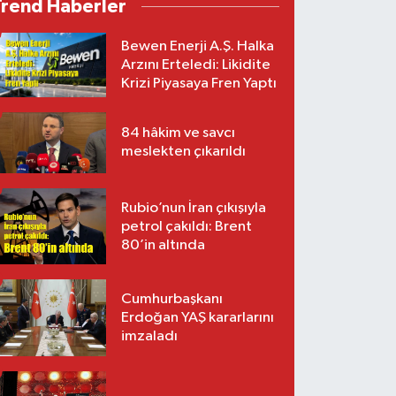
Trend Haberler
Bewen Enerji A.Ş. Halka
Arzını Erteledi: Likidite
Krizi Piyasaya Fren Yaptı
84 hâkim ve savcı
meslekten çıkarıldı
Rubio’nun İran çıkışıyla
petrol çakıldı: Brent
80’in altında
Cumhurbaşkanı
Erdoğan YAŞ kararlarını
imzaladı