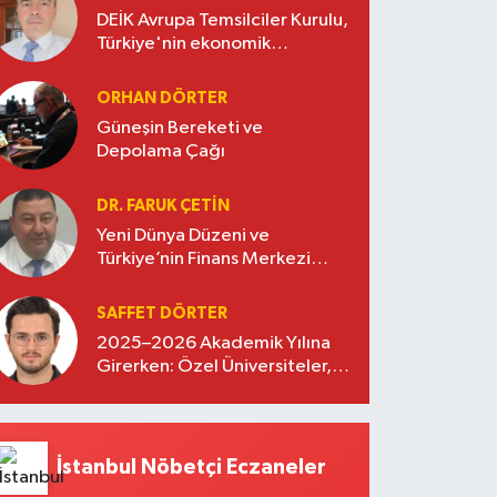
DEİK Avrupa Temsilciler Kurulu,
Türkiye'nin ekonomik
diplomasisinde güçlü bir köprü
oluşturuyor
ORHAN DÖRTER
Güneşin Bereketi ve
Depolama Çağı
DR. FARUK ÇETİN
Yeni Dünya Düzeni ve
Türkiye’nin Finans Merkezi
Stratejisi
SAFFET DÖRTER
2025–2026 Akademik Yılına
Girerken: Özel Üniversiteler,
Kayıtlar ve Eğitimde Yeni
Beklentiler
İstanbul Nöbetçi Eczaneler