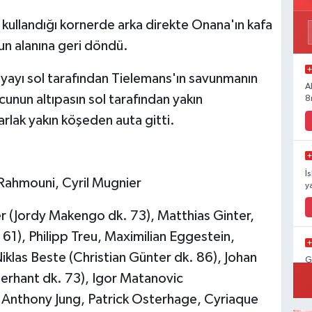
kullandığı kornerde arka direkte Onana'ın kafa
un alanına geri döndü.
yayı sol tarafından Tielemans'ın savunmanın
A
unun altıpasın sol tarafından yakın
8
lak yakın köşeden auta gitti.
İ
 Rahmouni, Cyril Mugnier
y
r (Jordy Makengo dk. 73), Matthias Ginter,
61), Philipp Treu, Maximilian Eggestein,
iklas Beste (Christian Günter dk. 86), Johan
G
erhant dk. 73), Igor Matanovic
h, Anthony Jung, Patrick Osterhage, Cyriaque